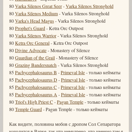
80
Varka Silenos Great Seer
-
Varka Silenos Stronghold
80
Varka Silenos Medium
- Varka Silenos Stronghold
80
Varka's Head Magus
- Varka Silenos Stronghold
80
Prophet's Guard
- Ketra Orc Outpost
80
Varka Silenos Warrior
- Varka Silenos Stronghold
80
Ketra Orc General
- Ketra Orc Outpost
80
Divine Advocate
- Monastery of Silence
80
Guardian of the Grail
- Monastery of Silence
80
Grazing Bandersnatch
- Varka Silenos Stronghold
85
Pachycephalosaurus B
-
Primeval Isle
- только кейматы
85
Pachycephalosaurus D
-
Primeval Isle
- только кейматы
85
Pachycephalosaurus C
-
Primeval Isle
- только кейматы
85
Pachycephalosaurus A
-
Primeval Isle
- только кейматы
80
Triol's High Priest C
-
Pagan Temple
- только кейматы
80
Temple Guard
- Pagan Temple - только кейматы
Как видите, половина мобов с дропом Сол Сепаратора
находится в Варке, так что немудрено, что именно там я