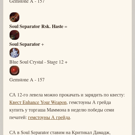
Gemstone A - 157
Soul Separator Rsk. Haste
=
Soul Separator
+
Blue Soul Crystal - Stage 12 +
Gemstone A - 157
СА 12-го левела можно прокачать и зарядить по квесту:
Квест Enhance Your Weapon
, гемстоуны А грейда
купить у торгаша Маммона в неделю победы семи
печатей:
гемстоуны А грейда
.
СА в Soul Separator ставим на Критикал Дамадж,