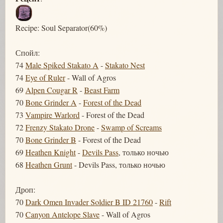
Recipe: Soul Separator(60%)
Спойл:
74
Male Spiked Stakato A
-
Stakato Nest
74
Eye of Ruler
- Wall of Agros
69
Alpen Cougar R
-
Beast Farm
70
Bone Grinder A
-
Forest of the Dead
73
Vampire Warlord
- Forest of the Dead
72
Frenzy Stakato Drone
-
Swamp of Screams
70
Bone Grinder B
- Forest of the Dead
69
Heathen Knight
-
Devils Pass
, только ночью
68
Heathen Grunt
- Devils Pass, только ночью
Дроп:
70
Dark Omen Invader Soldier B ID 21760
-
Rift
70
Canyon Antelope Slave
- Wall of Agros