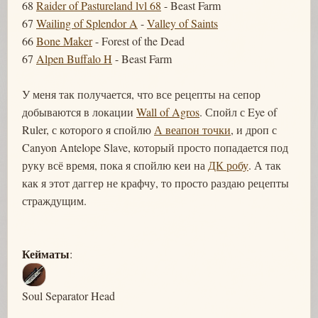
68
Raider of Pastureland lvl 68
- Beast Farm
67
Wailing of Splendor A
-
Valley of Saints
66
Bone Maker
- Forest of the Dead
67
Alpen Buffalo H
- Beast Farm
У меня так получается, что все рецепты на сепор
добываются в локации
Wall of Agros
. Спойл с Eye of
Ruler, с которого я спойлю
А веапон точки
, и дроп с
Canyon Antelope Slave, который просто попадается под
руку всё время, пока я спойлю кеи на
ДК робу
. А так
как я этот даггер не крафчу, то просто раздаю рецепты
страждущим.
Кейматы
:
Soul Separator Head