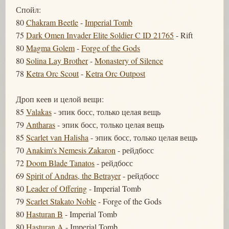
Спойл:
80
Chakram Beetle
-
Imperial Tomb
75
Dark Omen Invader Elite Soldier C ID 21765
- Rift
80
Magma Golem
-
Forge of the Gods
80
Solina Lay Brother
-
Monastery of Silence
78
Ketra Orc Scout
-
Ketra Orc Outpost
Дроп кеев и целой вещи:
85
Valakas
- эпик босс, только целая вещь
79
Antharas
- эпик босс, только целая вещь
85
Scarlet van Halisha
- эпик босс, только целая вещь
70
Anakim's Nemesis Zakaron
- рейдбосс
72
Doom Blade Tanatos
- рейдбосс
69
Spirit of Andras, the Betrayer
- рейдбосс
80
Leader of Offering
- Imperial Tomb
79
Scarlet Stakato Noble
- Forge of the Gods
80
Hasturan B
- Imperial Tomb
80
Hasturan A
- Imperial Tomb