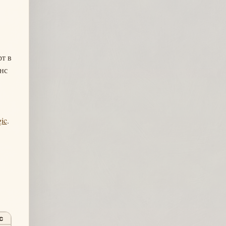
рт в
анс
ic
.
с