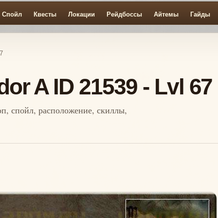
Спойл
Квесты
Локации
Рейдбоссы
Айтемы
Гайды
7
dor A ID 21539 - Lvl 67
роп, спойл, расположение, скиллы,