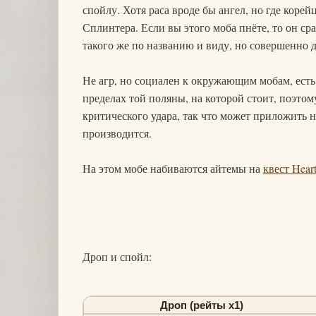
спойлу. Хотя раса вроде бы ангел, но где коре
Сплинтера. Если вы этого моба пнёте, то он с
такого же по названию и виду, но совершенно д
Не агр, но социален к окружающим мобам, есть се
пределах той поляны, на которой стоит, поэтом
критического удара, так что может приложить н
производится.
На этом мобе набиваются айтемы на
квест Heart
Дроп и спойл:
Дроп (рейты х1)