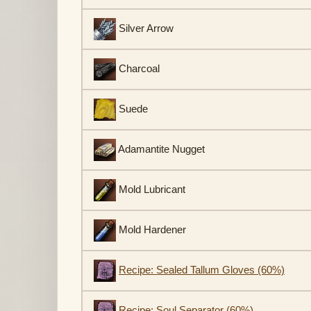
Silver Arrow
Charcoal
Suede
Adamantite Nugget
Mold Lubricant
Mold Hardener
Recipe: Sealed Tallum Gloves (60%)
Recipe: Soul Separator (60%)