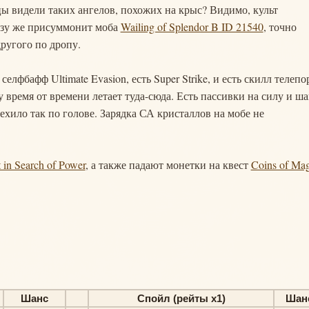
йцы видели таких ангелов, похожих на крыс? Видимо, культ
разу же присуммонит моба
Wailing of Splendor B ID 21540
, точно
ругого по дропу.
лфбафф Ultimate Evasion, есть Super Strike, и есть скилл телепо
у время от времени летает туда-сюда. Есть пассивки на силу и ш
ехило так по голове. Зарядка СА кристаллов на мобе не
 in Search of Power
, а также падают монетки на квест
Coins of Mag
Шанс
Спойл (рейты х1)
Шан