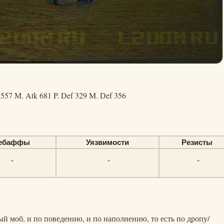
1557 M. Atk 681 P. Def 329 M. Def 356
ебаффы
Уязвимости
Резисты
-
-
-
ный моб, и по поведению, и по наполнению, то есть по дропу/