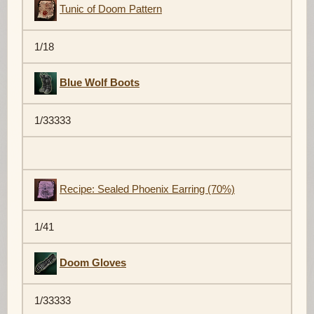
Tunic of Doom Pattern
1/18
Blue Wolf Boots
1/33333
Recipe: Sealed Phoenix Earring (70%)
1/41
Doom Gloves
1/33333