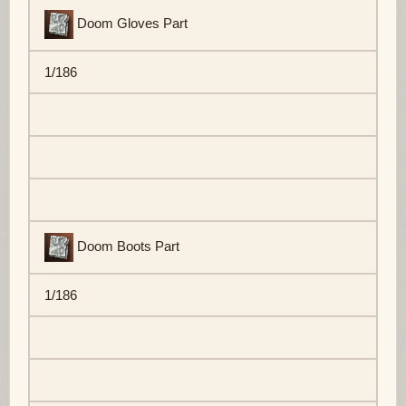
Doom Gloves Part
1/186
Doom Boots Part
1/186