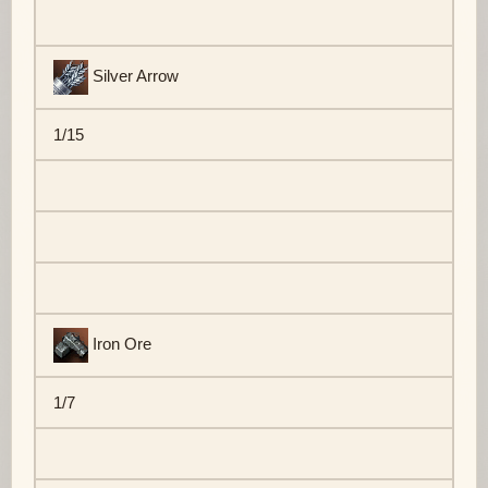
Silver Arrow
1/15
Iron Ore
1/7