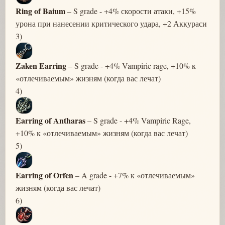
Ring of Baium
– S grade - +4% скорости атаки, +15%
урона при нанесении критического удара, +2 Аккураси
3)
Zaken Earring
– S grade - +4% Vampiric rage, +10% к
«отлечиваемым» жизням (когда вас лечат)
4)
Earring of Antharas
– S grade - +4% Vampiric Rage,
+10% к «отлечиваемым» жизням (когда вас лечат)
5)
Earring of Orfen
– A grade - +7% к «отлечиваемым»
жизням (когда вас лечат)
6)