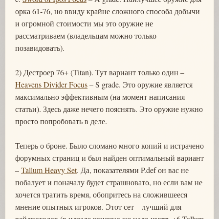
орка 61-76, но ввиду крайне сложного способа добычи
и огромной стоимости мы это оружие не
рассматриваем (владельцам можно только
позавидовать).
2) Дестроер 76+ (Titan). Тут вариант только один –
Heavens Divider Focus
– S grade. Это оружие является
максимально эффективным (на момент написания
статьи). Здесь даже нечего пояснять. Это оружие нужно
просто попробовать в деле.
Теперь о броне. Было сломано много копий и истрачено
форумных страниц и был найден оптимальный вариант
–
Tallum Heavy Set
. Да, показателями P.def он вас не
побалует и поначалу будет страшновато, но если вам не
хочется тратить время, обопритесь на сложившееся
мнение опытных игроков. Этот сет – лучший для
рейдпоходов (в идеале конечно же надо иметь +6 Tallum