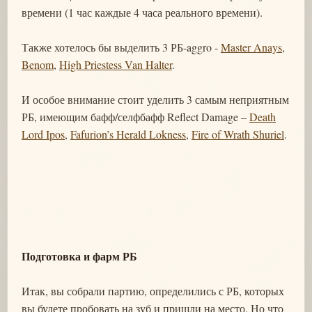
времени (1 час каждые 4 часа реального времени).
Также хотелось бы выделить 3 РБ-aggro -
Master Anays
,
Benom
,
High Priestess Van Halter
.
И особое внимание стоит уделить 3 самым неприятным
РБ, имеющим бафф/селфбафф Reflect Damage –
Death
Lord Ipos
,
Fafurion’s Herald Lokness
,
Fire of Wrath Shuriel
.
Подготовка и фарм РБ
Итак, вы собрали партию, определились с РБ, которых
вы будете пробовать на зуб и пришли на место. Но что