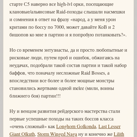
старте С5 наверно все high-lvl орки, посещающие
клановые/альянсовые Raid-походы слышали насмешки
и сомнения в ответ на фразу «народ, а у меня урон
критами по боссу по 7000, может давайте КоВ и 2
бишопов ко мне в партию и я попробую потанковать?».
Но со временем энтузиасты, да и просто любопытные и
рисковые люди, путем проб и ошибок, обжигаясь на
неудачах, подобрали такой состав партии и такой набор
баффов, что поначалу несложные Raid Bosses, а
впоследствии все более и более мощные монстры
становились жертвами одной melee (мили, воины
ближнего боя) партии!!!
Ну и венцом развития рейдерского мастерства стали
первые успешные походы на таких боссов класса
«очень сложный» как
Longhorn Golkonda
,
Last Lesser
Giant Olkuth
,
Storm Winged Naga
ну и конечно же
Lilith