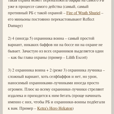
уже в процессе самого действа (самый, самый
противный РБ с такой охраной –
Fire of Wrath Shuriel
–
его миньоны постоянно перекастовывают Reflect
Damage)
2) 4 (иногда 5) охранника воина – самый простой
вариант, никаких баффов ни на боссе ни на охране не
бывает. Зачастую из всех охранников выделяется один
– как бы глава охраны (пример – Lilith Escort)
3) 2 охранника воина + 2 (реже 3) охранника лучника –
сложный вариант, хоть селфбаффов и нет, но урон,
наносимый охранниками-лучниками иногда просто
огромен. Плюс ко всему охранники-лучники стреляют
издалека и приходится к ним бегать (проще начинать
именно с них, чтобы РБ и охранники-воины подбегали
к вам. Пример –
Ketra’s Hero Hekaton
)