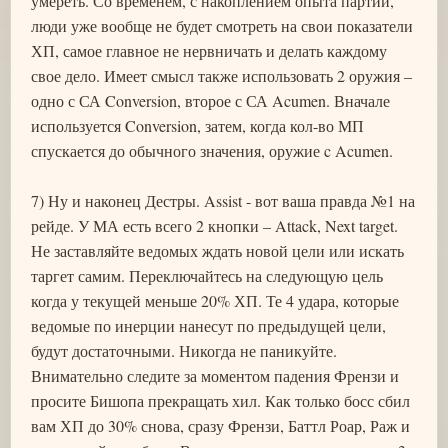
умереть. Со временем, с накоплением опыта партии,
люди уже вообще не будет смотреть на свои показатели
ХП, самое главное не нервничать и делать каждому
свое дело. Имеет смысл также использовать 2 оружия –
одно с СА Conversion, второе с СА Acumen. Вначале
используется Conversion, затем, когда кол-во МП
спускается до обычного значения, оружие c Acumen.
7) Ну и наконец Дестры. Assist - вот ваша правда №1 на
рейде. У МА есть всего 2 кнопки – Attack, Next target.
Не заставляйте ведомых ждать новой цели или искать
таргет самим. Переключайтесь на следующую цель
когда у текущей меньше 20% ХП. Те 4 удара, которые
ведомые по инерции нанесут по предыдущей цели,
будут достаточными. Никогда не паникуйте.
Внимательно следите за моментом падения Френзи и
просите Бишопа прекращать хил. Как только босс сбил
вам ХП до 30% снова, сразу Френзи, Баттл Роар, Раж и