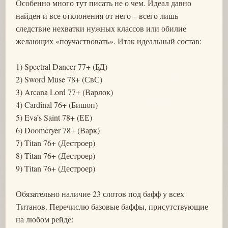
Особенно много тут писать не о чем. Идеал давно
найден и все отклонения от него – всего лишь
следствие нехватки нужных классов или обилие
желающих «поучаствовать». Итак идеальный состав:
1) Spectral Dancer 77+ (БД)
2) Sword Muse 78+ (СвС)
3) Arcana Lord 77+ (Варлок)
4) Cardinal 76+ (Бишоп)
5) Eva’s Saint 78+ (ЕЕ)
6) Doomcryer 78+ (Варк)
7) Titan 76+ (Дестроер)
8) Titan 76+ (Дестроер)
9) Titan 76+ (Дестроер)
Обязательно наличие 23 слотов под бафф у всех
Титанов. Перечислю базовые баффы, присутствующие
на любом рейде: