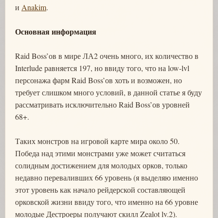
и
Anakim
.
Основная информация
Raid Boss’ов в мире ЛА2 очень много, их количество в
Interlude равняется 197, но ввиду того, что на low-lvl
персонажа фарм Raid Boss’ов хоть и возможен, но
требует слишком много условий, в данной статье я буду
рассматривать исключительно Raid Boss’ов уровней
68+.
Таких монстров на игровой карте мира около 50.
Победа над этими монстрами уже может считаться
солидным достижением для молодых орков, только
недавно переваливших 66 уровень (я выделяю именно
этот уровень как начало рейдерской составляющей
орковской жизни ввиду того, что именно на 66 уровне
молодые Дестроеры получают скилл Zealot lv.2).