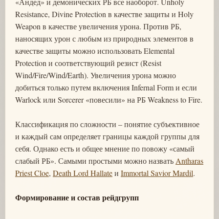
«Андед» и демонических РБ все наоборот. Unholy
Resistance, Divine Protection в качестве защиты и Holy
Weapon в качестве увеличения урона. Против РБ,
наносящих урон с любым из природных элементов в
качестве защиты можно использовать Elemental
Protection и соответствующий резист (Resist
Wind/Fire/Wind/Earth). Увеличения урона можно
добиться только путем включения Infernal Form и если
Warlock или Sorcerer «повесили» на РБ Weakness to Fire.
Классификация по сложности – понятие субъективное
и каждый сам определяет границы каждой группы для
себя. Однако есть и общее мнение по повожу «самый
слабый РБ». Самыми простыми можно назвать
Antharas
Priest Cloe
,
Death Lord Hallate
и
Immortal Savior Mardil
.
Формирование и состав рейдгрупп