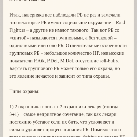
Итак, наверняка все наблюдали РБ не раз и замечали
что некоторые РБ имеют социальное окружение – Raid
Fighters – а другие не имеют такового. Так вот РБ со
«свитой» называются групповыми, а без таковой –
одиночными или соло РБ. Отличительные особенности
групповых РБ – небольшое количество HP, невысокие
показатели P.Atk, P.Def, M.Def, отсутствие self-buffs.
Баффать группового РБ может только его охрана, но
это явление нечастое и зависит от типа охраны.
Типы охраны:
1) 2 охранника-воина + 2 охранника-лекаря (иногда
3+1) – самое неприятное сочетание, так как лекари
постоянно убегают если их бить, что усложняет и
сильно удлиняет процесс пинания РБ. Помимо этого
такая охрана может переналожить баффы на самого РБ