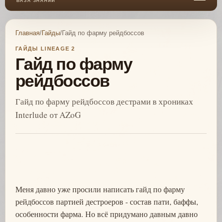
БАЗА ЗНАНИЙ
Главная
/
Гайды
/
Гайд по фарму рейдбоссов
ГАЙДЫ LINEAGE 2
Гайд по фарму
рейдбоссов
Гайд по фарму рейдбоссов дестрами в хрониках
Interlude от AZoG
Меня давно уже просили написать гайд по фарму
рейдбоссов партией дестроеров - состав пати, баффы,
особенности фарма. Но всё придумано давным давно