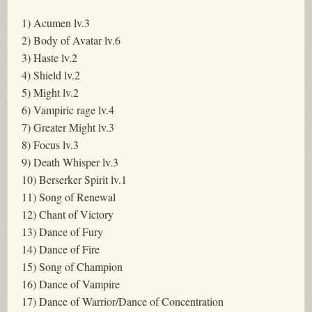
1) Acumen lv.3
2) Body of Avatar lv.6
3) Haste lv.2
4) Shield lv.2
5) Might lv.2
6) Vampiric rage lv.4
7) Greater Might lv.3
8) Focus lv.3
9) Death Whisper lv.3
10) Berserker Spirit lv.1
11) Song of Renewal
12) Chant of Victory
13) Dance of Fury
14) Dance of Fire
15) Song of Champion
16) Dance of Vampire
17) Dance of Warrior/Dance of Concentration