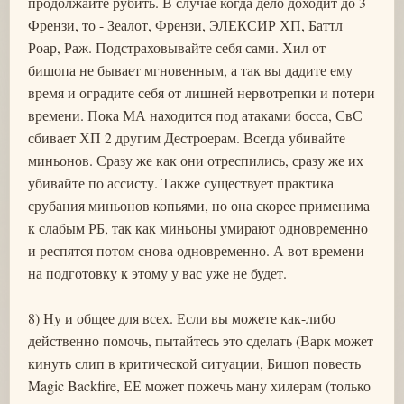
продолжайте рубить. В случае когда дело доходит до 3
Френзи, то - Зеалот, Френзи, ЭЛЕКСИР ХП, Баттл
Роар, Раж. Подстраховывайте себя сами. Хил от
бишопа не бывает мгновенным, а так вы дадите ему
время и оградите себя от лишней нервотрепки и потери
времени. Пока МА находится под атаками босса, СвС
сбивает ХП 2 другим Дестроерам. Всегда убивайте
миньонов. Сразу же как они отреспились, сразу же их
убивайте по ассисту. Также существует практика
срубания миньонов копьями, но она скорее применима
к слабым РБ, так как миньоны умирают одновременно
и респятся потом снова одновременно. А вот времени
на подготовку к этому у вас уже не будет.
8) Ну и общее для всех. Если вы можете как-либо
действенно помочь, пытайтесь это сделать (Варк может
кинуть слип в критической ситуации, Бишоп повесть
Magic Backfire, ЕЕ может пожечь ману хилерам (только