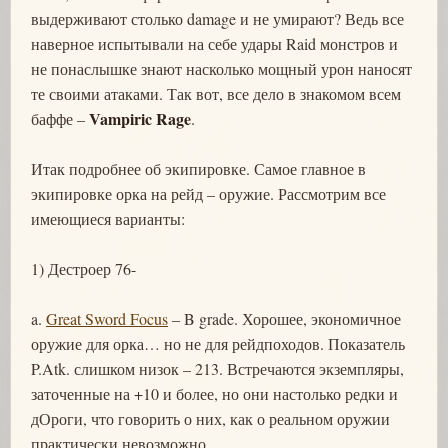
выдерживают столько damage и не умирают? Ведь все
наверное испытывали на себе удары Raid монстров и
не понаслышке знают насколько мощный урон наносят
те своими атаками. Так вот, все дело в знакомом всем
Vampiric Rage
баффе –
.
Итак подробнее об экипировке. Самое главное в
экипировке орка на рейд – оружие. Рассмотрим все
имеющиеся варианты:
1) Дестроер 76-
a.
Great Sword Focus
– B grade. Хорошее, экономичное
оружие для орка… но не для рейдпоходов. Показатель
P.Atk. слишком низок – 213. Встречаются экземпляры,
заточенные на +10 и более, но они настолько редки и
дОроги, что говорить о них, как о реальном оружии
практически невозможно.