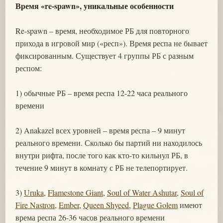
Время «re-spawn», уникальные особенности
Re-spawn – время, необходимое РБ для повторного
прихода в игровой мир («респ»). Время респа не бывает
фиксированным. Существует 4 группы РБ с разным
респом:
1) обычные РБ – время респа 12-22 часа реального
времени
2) Anakazel всех уровней – время респа – 9 минут
реального времени. Сколько бы партий ни находилось
внутри рифта, после того как кто-то кильнул РБ, в
течение 9 минут в комнату с РБ не телепортирует.
3)
Uruka
,
Flamestone Giant
,
Soul of Water Ashutar
,
Soul of
Fire Nastron
,
Ember
,
Queen Shyeed
,
Plague Golem
имеют
врема респа 26-36 часов реального времени