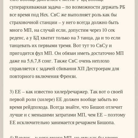
суперархиважная задача – по возможности держать РБ
все время под Hex. СвС же выполняет роль как бы
страховочной станции – у него всегда должно быть
много МП, на случай если, допустим через 10 сек
реденс, а у БД хватит только на 3 танца, да и то если
танцевать их первыми тремя. Вот тут то СвСу и
пригодится фул МП. Он обязан иметь достаточно МП
даже на 5,6,7,8 сонг. Также СвС очень неплохо
справляется с задачей сбивания ХП Дестроерам для
повторного включения Френзи.
3) ЕЕ – как известно хилер/речаржер. Так вот о своей
первой роли (хилере) ЕЕ должен вообще забыть во
время рейдпохода. Всегда знайте, что Бишоп отлечит
лучше и с меньшими затратами МП, чем ЕЕ – поэтому
ЕЕ исключительно занимается речаржем Бишопа.
4) Варлок – у него много МП, но ему как бы кроме