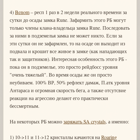
4)
Benom
– респ 1 раз в 2 недели реального времени за
сутки до осады замка Rune. Зафармить этого РБ могут
только члены клана-владельца замка Rune. Последовать
за ними в подземелья замка не может никто. Если за
эти сутки он не зафармлен, то на осаде он выходит из
подвала и крошит все живое в замке (как нападающих
так и защитников). Интересная особенность этого РБ -
пока он в подземелье, это просто рейдбосс уровня
"очень тяжелый". Во время осады же он просто
неубиваем. 100% ВР, 50% рефлект дамаж, П.атк уровня
Антараса и огромная скорость бега, а также отсутсвие
реакции на агрессию делают его практически
бессмертным.
На некоторых РБ можно
заряжать SA crystals
, а именно:
1) 10->11 и 11->12 кристаллы качаются на
Roaring