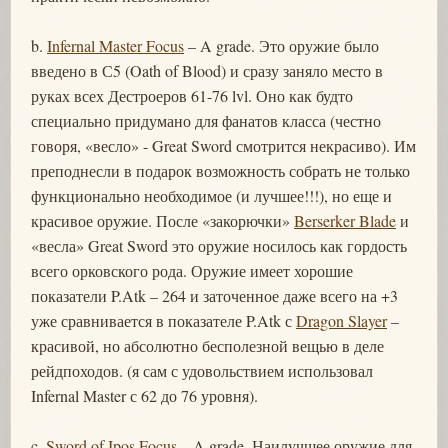
b.
Infernal Master Focus
– A grade. Это оружие было
введено в С5 (Oath of Blood) и сразу заняло место в
руках всех Дестроеров 61-76 lvl. Оно как будто
специально придумано для фанатов класса (честно
говоря, «весло» - Great Sword смотрится некрасиво). Им
преподнесли в подарок возможность собрать не только
функционально необходимое (и лучшее!!!), но еще и
красивое оружие. После «закорючки»
Berserker Blade
и
«весла» Great Sword это оружие носилось как гордость
всего орковского рода. Оружие имеет хорошие
показатели P.Atk – 264 и заточенное даже всего на +3
уже сравнивается в показателе P.Atk с
Dragon Slayer
–
красивой, но абсолютно бесполезной вещью в деле
рейдпоходов. (я сам с удовольствием использовал
Infernal Master с 62 до 76 уровня).
c.
Sword of Ipos Focus
– A grade. Наилучшее оружие для