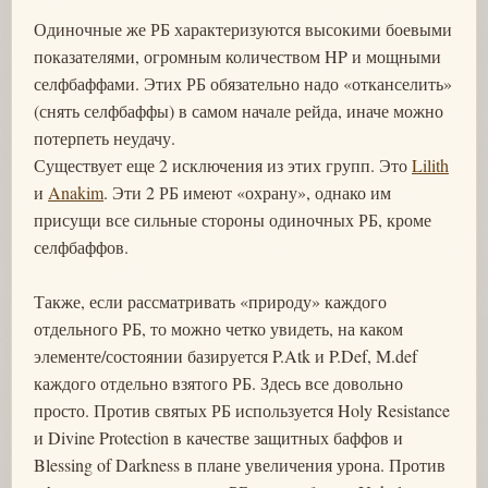
Одиночные же РБ характеризуются высокими боевыми
показателями, огромным количеством HP и мощными
селфбаффами. Этих РБ обязательно надо «отканселить»
(снять селфбаффы) в самом начале рейда, иначе можно
потерпеть неудачу.
Существует еще 2 исключения из этих групп. Это
Lilith
и
Anakim
. Эти 2 РБ имеют «охрану», однако им
присущи все сильные стороны одиночных РБ, кроме
селфбаффов.
Также, если рассматривать «природу» каждого
отдельного РБ, то можно четко увидеть, на каком
элементе/состоянии базируется P.Atk и P.Def, M.def
каждого отдельно взятого РБ. Здесь все довольно
просто. Против святых РБ используется Holy Resistance
и Divine Protection в качестве защитных баффов и
Blessing of Darkness в плане увеличения урона. Против