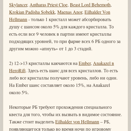
Skylancer
,
Antharas Priest Cloe
,
Beast Lord Behemoth
,
Krokian Padisha Sobekk
,
Maenas Anor
,
Eilhalder Von
Hellmann
- только 1 кристалл может абсорбировать
душу с шансом около 5% для каждого кристалла. То
есть если все 9 человек в партии имеют кристаллы
подходящих уровней, то при фарме всех 6 РБ одного за
другим можно «апнуть» от 1 до 3 стадий.
2) 12->13 кристаллы какчаются на
Ember
,
Anakazel в
HeroRift
. Здесь есть шанс для всех кристаллов. То есть
либо все кристаллы получают уровень, либо ни один.
На Ember шанс составляет около 15%, на Anakazel
около 5%.
Некоторые РБ требуют прохождения специального
квеста для того, чтобы их вызвать в видимое состояние.
Также стоит выделить
Eilhalder von Hellmann
– РБ,
появляющегося только во время ночи по игровому