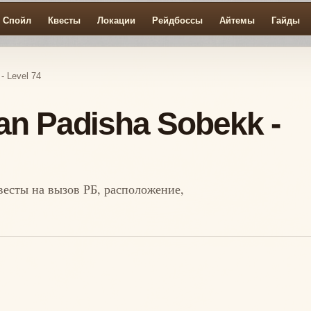
Спойл
Квесты
Локации
Рейдбоссы
Айтемы
Гайды
- Level 74
an Padisha Sobekk -
квесты на вызов РБ, расположение,