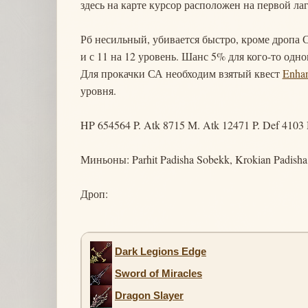
здесь на карте курсор расположен на первой лаг
Рб несильный, убивается быстро, кроме дропа 
и с 11 на 12 уровень. Шанс 5% для кого-то одног
Для прокачки СА необходим взятый квест
Enha
уровня.
HP 654564 P. Atk 8715 M. Atk 12471 P. Def 4103
Миньоны: Parhit Padisha Sobekk, Krokian Padish
Дроп:
Dark Legions Edge
Sword of Miracles
Dragon Slayer