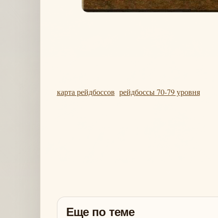
карта рейдбоссов
рейдбоссы 70-79 уровня
Еще по теме