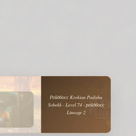
Рейдбосс Krokian Padisha
Sobekk - Level 74 - рейдбосс
Lineage 2