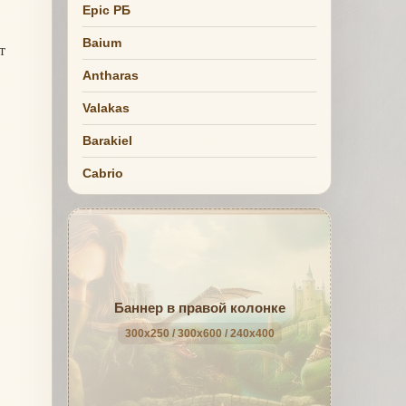
Epic РБ
Baium
т
Antharas
Valakas
Barakiel
Cabrio
Баннер в правой колонке
300x250 / 300x600 / 240x400