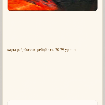
карта рейдбоссов
рейдбоссы 70-79 уровня