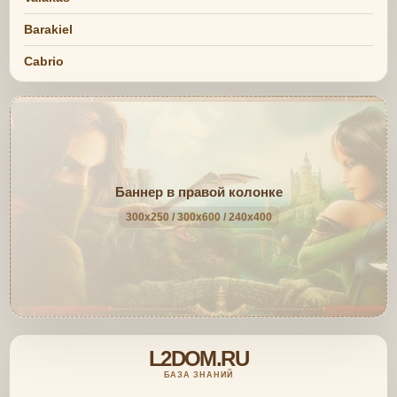
Barakiel
Cabrio
Баннер в правой колонке
300x250 / 300x600 / 240x400
L2DOM.RU
БАЗА ЗНАНИЙ