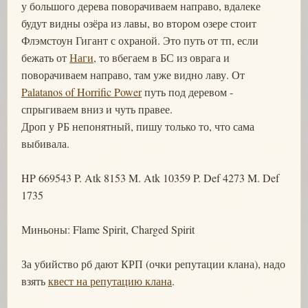
у большого дерева поворачиваем направо, вдалеке
будут видны озёра из лавы, во втором озере стоит
Флэмстоун Гигант с охраной. Это путь от тп, если
бежать от
Наги
, то вбегаем в БС из оврага и
поворачиваем направо, там уже видно лаву. От
Palatanos of Horrific Power
путь под деревом -
спрыгиваем вниз и чуть правее.
Дроп у РБ непонятный, пишу только то, что сама
выбивала.
HP 669543 P. Atk 8153 M. Atk 10359 P. Def 4273 M. Def
1735
Миньоны: Flame Spirit, Charged Spirit
За убийство рб дают КРП (очки репутации клана), надо
взять
квест на репутацию клана
.