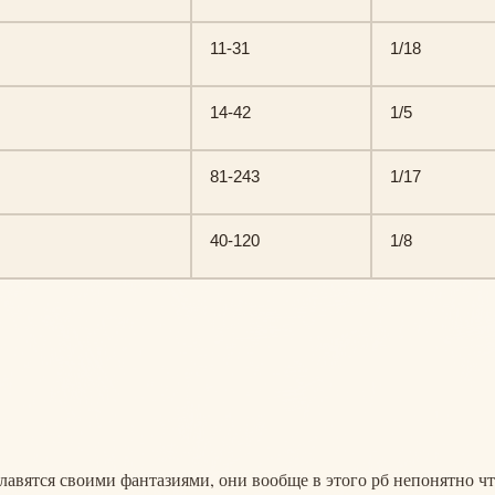
11-31
1/18
14-42
1/5
81-243
1/17
40-120
1/8
лавятся своими фантазиями, они вообще в этого рб непонятно ч