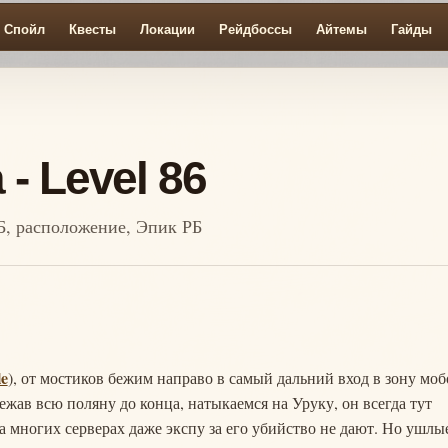
Спойл
Квесты
Локации
Рейдбоссы
Айтемы
Гайды
- Level 86
РБ, расположение, Эпик РБ
le
), от мостиков бежим направо в самый дальний вход в зону моб
обежав всю поляну до конца, натыкаемся на Уруку, он всегда тут
 на многих серверах даже экспу за его убийство не дают. Но ушлы