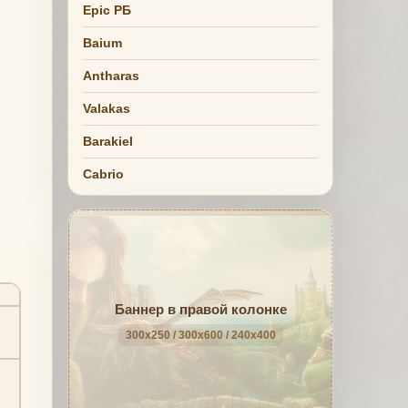
Epic РБ
Baium
Antharas
Valakas
Barakiel
Cabrio
Баннер в правой колонке
300x250 / 300x600 / 240x400