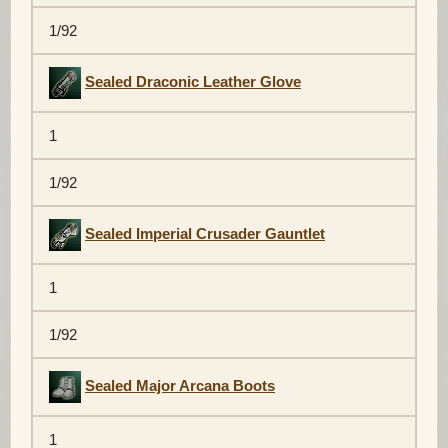
1/92
Sealed Draconic Leather Glove
1
1/92
Sealed Imperial Crusader Gauntlet
1
1/92
Sealed Major Arcana Boots
1