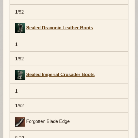
1/92
Sealed Draconic Leather Boots
1
1/92
Sealed Imperial Crusader Boots
1
1/92
Forgotten Blade Edge
8-22