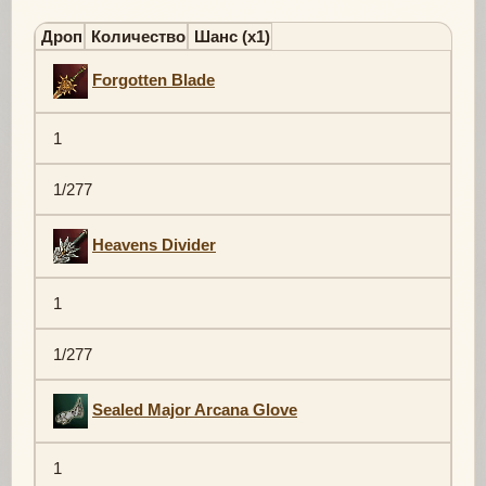
Дроп
Количество
Шанс (х1)
Forgotten Blade
1
1/277
Heavens Divider
1
1/277
Sealed Major Arcana Glove
1