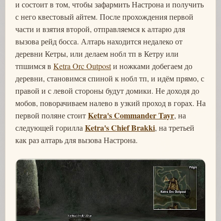
и состоит в том, чтобы зафармить Настрона и получить
с него квестовый айтем. После прохождения первой
части и взятия второй, отправляемся к алтарю для
вызова рейд босса. Алтарь находится недалеко от
деревни Кетры, или делаем нобл тп в Кетру или
тпшимся в
Ketra Orc Outpost
и ножками добегаем до
деревни, становимся спиной к нобл тп, и идём прямо, с
правой и с левой стороны будут домики. Не доходя до
мобов, поворачиваем налево в узкий проход в горах. На
Ketra's Commander Tayr
первой поляне стоит
, на
Ketra's Chief Brakki
следующей горилла
, на третьей
как раз алтарь для вызова Настрона.