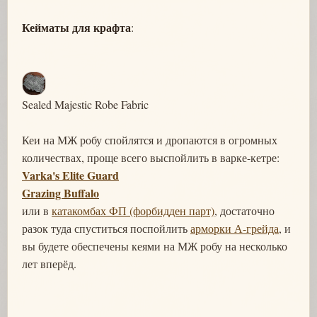
Кейматы для крафта
:
Sealed Majestic Robe Fabric
Кеи на МЖ робу спойлятся и дропаются в огромных
количествах, проще всего выспойлить в варке-кетре:
Varka's Elite Guard
Grazing Buffalo
или в
катакомбах ФП (форбидден парт)
, достаточно
разок туда спуститься поспойлить
арморки А-грейда
, и
вы будете обеспечены кеями на МЖ робу на несколько
лет вперёд.