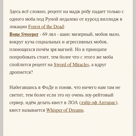
Здесь всё сложно, рецепт на мадж робу падает только с
одного моба под Руной недалеко от курсед виллидж в
локации
Forest of the Dead
:
Bone Sweeper
- 69 лвл - шанс мизерный, мобов мало,
вокруг куча социальных и агрессивных мобов,
плюющихся почём зря магией. Но в принципе
попробовать стоит, тем более что с этого же моба
спойлится рецепт на
Sword of Miracles
, а вдруг
дропнется?
Набегавшись в ФоДе и поняв, что ничего нам там не
светит, тем более если это ну очень лоу-рейтовый
сервер, идём делать квест в ЛОА (
лэйр оф Антарас
),
квест называется
Whisper of Dreams
.