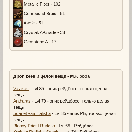
Metallic Fiber - 102
Compound Braid - 51
Asofe - 51
Crystal: A-Grade - 53
Gemstone A - 17
Дроп кеев и целой вещи - МЖ роба
Valakas
- Lvl 85 - эпик рейдбосс, только целая
вещь
Antharas
- Lvl 79 - эпик рейдбосс, только целая
вещь
Scarlet van Halisha
- Lvl 85 - эпик РБ, только целая
вещь
Bloody Priest Rudelto
- Lvl 69 - Рейдбосс
Krokian Padisha Sobekk
- Lvl 74 - Рейдбосс