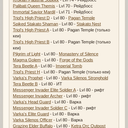
Palibati Queen Themis
- Lvl 70 - Рейдбосс
Immortal Savior Mardil
- Lvl 71 - Рейдбосс
Triol's High Priest D
- Lvl 80 -
Pagan Temple
Spiked Stakato Shaman
- Lvl 80 -
Stakato Nest
Triol's High Priest A
- Lvl 80 - Pagan Temple (только
кеи)
Triol's High Priest B
- Lvl 80 - Pagan Temple (только
кеи)
Pilgrim of Light
- Lvl 80 -
Monastery of Silence
Magma Golem
- Lvl 80 -
Forge of the Gods
Tera Beetle A
- Lvl 80 -
Imperial Tomb
Triol's Priest H
- Lvl 80 - Pagan Temple (только кеи)
Varka's Prophet
- Lvl 80 -
Varka Silenos Stronghold
Tera Beetle B
- Lvl 80 - ИТ
Messenger Invader Elite Soldier A
- Lvl 80 - рифт
Messenger Invader Archer
- Lvl 80 - рифт
Varka's Head Guard
- Lvl 80 - Варка
Messenger Invader Soldier C
- Lvl 80 - рифт
Varka's Elite Guard
- Lvl 80 - Варка
Varka Silenos Officer
- Lvl 80 - Варка
Grazing Elder Buffalo
- Lvl 80 -
Ketra Orc Outpost