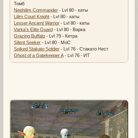
Томб
Nephilim Commander
- Lvl 80 - каты
Lilim Court Knight
- Lvl 80 - каты
Lesser Ancient Warrior
- Lvl 80 - каты
Varka's Elite Guard
- Lvl 80 - Варка
Grazing Buffalo
- Lvl 79 - Кетра
Silent Seeker
- Lvl 80 - МоС
Spiked Stakato Soldier
- Lvl 76 - Стакато Нест
Ghost of a Gatekeeper A
- Lvl 76 - ИТ