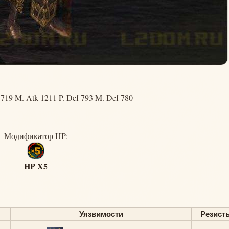
719 M. Atk 1211 P. Def 793 M. Def 780
Модификатор HP:
HP X5
Уязвимости
Резист