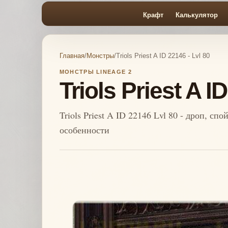
Крафт
Калькулятор
Главная
/
Монстры
/
Triols Priest A ID 22146 - Lvl 80
МОНСТРЫ LINEAGE 2
Triols Priest A I
Triols Priest A ID 22146 Lvl 80 - дроп, сп
особенности