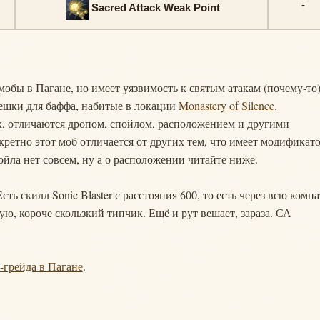
-
Sacred Attack Weak Point
е мобы в Пагане, но имеет уязвимость к святым атакам (почему-то)
мешки для баффа, набитые в локации
Monastery of Silence
.
, отличаются дропом, спойлом, расположением и другими
ретно этот моб отличается от других тем, что имеет модификат
пойла нет совсем, ну а о расположении читайте ниже.
ть скилл Sonic Blaster с расстояния 600, то есть через всю комна
ую, короче скользкий типчик. Ещё и рут вешает, зараза. СА
S-грейда в Пагане
.