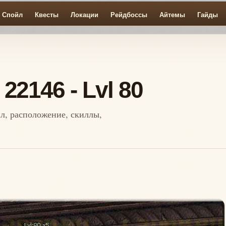
Спойл
Квесты
Локации
Рейдбоссы
Айтемы
Гайды
D 22146 - Lvl 80
ойл, расположение, скиллы,