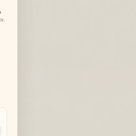
в
сс.