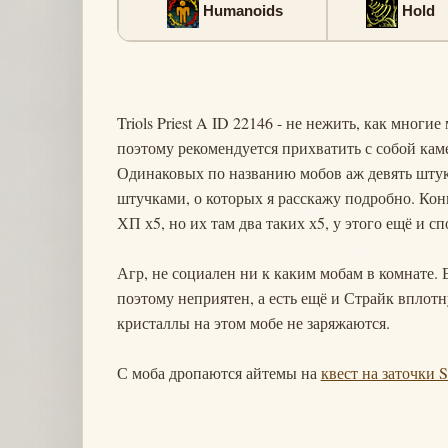
Humanoids
Hold
Triols Priest A ID 22146 - не нежить, как многи
поэтому рекомендуется прихватить с собой ка
Одинаковых по названию мобов аж девять штук
штучками, о которых я расскажу подробно. Конк
ХП х5, но их там два таких х5, у этого ещё и с
Агр, не социален ни к каким мобам в комнате. Ес
поэтому неприятен, а есть ещё и Страйк вплотн
кристаллы на этом мобе не заряжаются.
С моба дропаются айтемы на
квест на заточки 