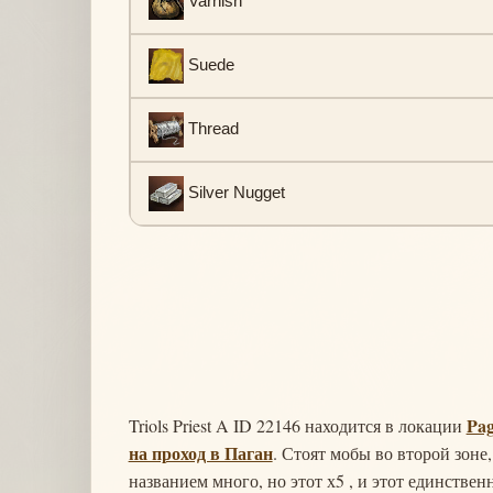
Varnish
Suede
Thread
Silver Nugget
Pag
Triols Priest A ID 22146 находится в локации
на проход в Паган
. Стоят мобы во второй зоне,
названием много, но этот х5 , и этот единствен