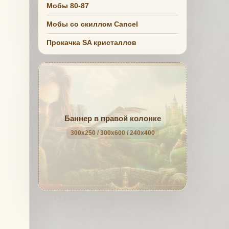
Мобы 80-87
Мобы со скиллом Cancel
Прокачка SA кристаллов
Баннер в правой колонке
300x250 / 300x600 / 240x400