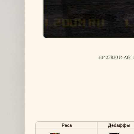
HP 23830 P. Atk 1
Раса
Дебаффы