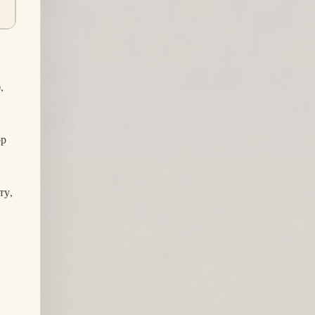
,
ор
ту,