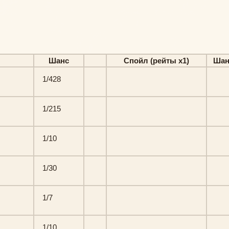
Шанс
Спойл (рейты х1)
Шан
1/428
1/215
1/10
1/30
1/7
1/10