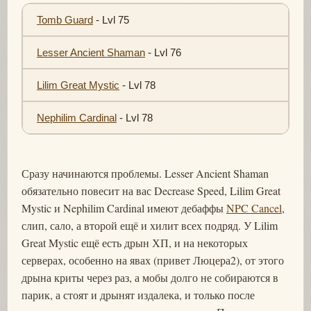
Tomb Guard
- Lvl 75
Lesser Ancient Shaman
- Lvl 76
Lilim Great Mystic
- Lvl 78
Nephilim Cardinal
- Lvl 78
Сразу начинаются проблемы. Lesser Ancient Shaman
обязательно повесит на вас Decrease Speed, Lilim Great
Mystic и Nephilim Cardinal имеют дебаффы
NPC Cancel
,
слип, сало, а второй ещё и хилит всех подряд. У Lilim
Great Mystic ещё есть дрын ХП, и на некоторых
серверах, особенно на явах (привет Люцера2), от этого
дрына криты через раз, а мобы долго не собираются в
парик, а стоят и дрынят издалека, и только после