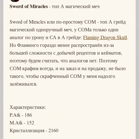
Sword of Miracles
- топ А магический меч
Sword of Miracles или по-простому СОМ - топ А грейд
магический одноручный меч, у СОМа только один
аналог по урону и СА в А грейде:
Flaming Dragon Skull
.
Но Фламинго гораздо менее распространён из-за
большей сложности с добычей рецептов и кейматов,
поэтому будем считать, что аналогов нет. Поэтому
СОМ крафим всегда, и на заказ и на продажу, не было
такого, чтобы скрафченный СОМ у меня надолго
залёживался.
Характеристики:
P.Atk - 186
M.Atk - 152
Кристаллизация - 2160