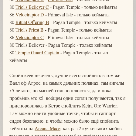
80
Triol's Believer C
- Pagan Temple - только кейматы
86
Velociraptor D
- Primeval Isle - только кейматы
80
Ritual Offering B
- Pagan Temple - только кейматы
80
Triol's Priest B
- Pagan Temple - только кейматы
86
Velociraptor C
- Primeval Isle - только кейматы
80 Triol's Believer - Pagan Temple - только кейматы
80
Temple Guard Captain
- Pagan Temple - только
кейматы
Спойл кеев не очень, лучше всего спойлить в том же
Валл оф Агрос, на самых дальних полянах, там ангелы
х5 летают, но магией сильно плюются, да и пока
пробьёшь это х5, вобщем одни сопли получаются, так я
присноровилась в Кетре спойлить Ketra Orc Warrior.
Там можно найти удобные точки, чтобы и саппорт
сидел безопасно, и чтобы можно было ещё спойлить
кейматы на
Arcana Mace
, как раз 2 кучки таких мобов
там стоят, а рядом с ними и моб со спойлом кеев на