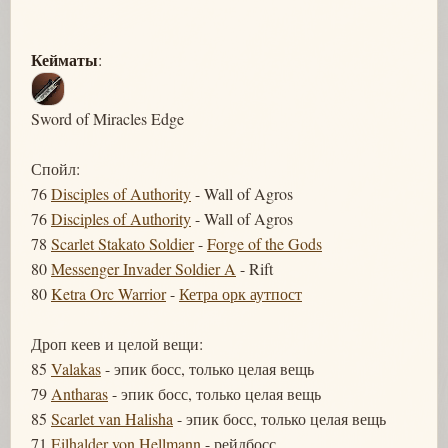
Кейматы
:
Sword of Miracles Edge
Спойл:
76
Disciples of Authority
- Wall of Agros
76
Disciples of Authority
- Wall of Agros
78
Scarlet Stakato Soldier
-
Forge of the Gods
80
Messenger Invader Soldier A
- Rift
80
Ketra Orc Warrior
-
Кетра орк аутпост
Дроп кеев и целой вещи:
85
Valakas
- эпик босс, только целая вещь
79
Antharas
- эпик босс, только целая вещь
85
Scarlet van Halisha
- эпик босс, только целая вещь
71
Eilhalder von Hellmann
- рейдбосс