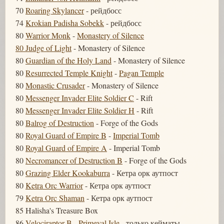
70
Roaring Skylancer
- рейдбосс
74
Krokian Padisha Sobekk
- рейдбосс
80
Warrior Monk
-
Monastery of Silence
80 Judge of Light
- Monastery of Silence
80
Guardian of the Holy Land
- Monastery of Silence
80
Resurrected Temple Knight
-
Pagan Temple
80
Monastic Crusader
- Monastery of Silence
80
Messenger Invader Elite Soldier C
- Rift
80
Messenger Invader Elite Soldier H
- Rift
80
Balrog of Destruction
- Forge of the Gods
80
Royal Guard of Empire B
-
Imperial Tomb
80
Royal Guard of Empire A
- Imperial Tomb
80
Necromancer of Destruction B
- Forge of the Gods
80
Grazing Elder Kookaburra
- Кетра орк аутпост
80
Ketra Orc Warrior
- Кетра орк аутпост
79
Ketra Orc Shaman
- Кетра орк аутпост
85 Halisha's Treasure Box
86
Velociraptor B
-
Primeval Isle
- только кейматы