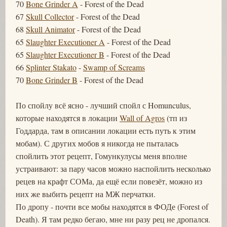
70
Bone Grinder A
- Forest of the Dead
67
Skull Collector
- Forest of the Dead
68
Skull Animator
- Forest of the Dead
65
Slaughter Executioner A
- Forest of the Dead
65
Slaughter Executioner B
- Forest of the Dead
66
Splinter Stakato
-
Swamp of Screams
70
Bone Grinder B
- Forest of the Dead
По спойлу всё ясно - лучший спойл с Homunculus,
которые находятся в локации
Wall of Agros
(тп из
Годдарда, там в описании локации есть путь к этим
мобам). С других мобов я никогда не пыталась
спойлить этот рецепт, Гомункулусы меня вполне
устраивают: за пару часов можно наспойлить несколько
рецев на крафт СОМа, да ещё если повезёт, можно из
них же выбить рецепт на МЖ перчатки.
По дропу - почти все мобы находятся в ФОДе (Forest of
Death). Я там редко бегаю, мне ни разу рец не дропался.