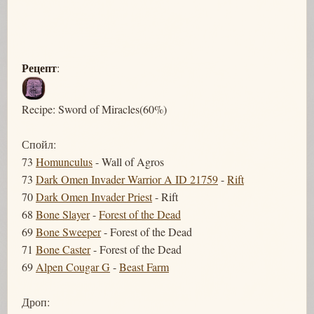
Рецепт
:
Recipe: Sword of Miracles(60%)
Спойл:
73
Homunculus
- Wall of Agros
73
Dark Omen Invader Warrior A ID 21759
-
Rift
70
Dark Omen Invader Priest
- Rift
68
Bone Slayer
-
Forest of the Dead
69
Bone Sweeper
- Forest of the Dead
71
Bone Caster
- Forest of the Dead
69
Alpen Cougar G
-
Beast Farm
Дроп: