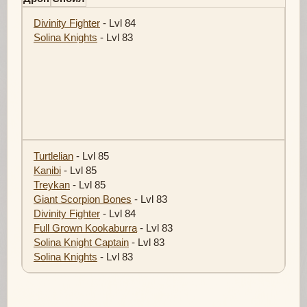
Divinity Fighter
- Lvl 84
Solina Knights
- Lvl 83
Turtlelian
- Lvl 85
Kanibi
- Lvl 85
Treykan
- Lvl 85
Giant Scorpion Bones
- Lvl 83
Divinity Fighter
- Lvl 84
Full Grown Kookaburra
- Lvl 83
Solina Knight Captain
- Lvl 83
Solina Knights
- Lvl 83