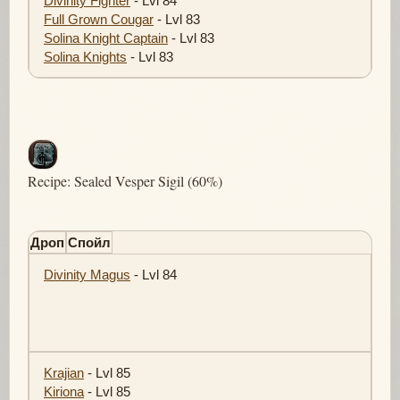
Divinity Fighter
- Lvl 84
Full Grown Cougar
- Lvl 83
Solina Knight Captain
- Lvl 83
Solina Knights
- Lvl 83
Recipe: Sealed Vesper Sigil (60%)
Дроп
Спойл
Divinity Magus
- Lvl 84
Krajian
- Lvl 85
Kiriona
- Lvl 85