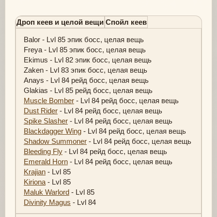
Дроп кеев и целой вещи
Спойл кеев
Balor - Lvl 85 эпик босс, целая вещь
Freya - Lvl 85 эпик босс, целая вещь
Ekimus - Lvl 82 эпик босс, целая вещь
Zaken - Lvl 83 эпик босс, целая вещь
Anays - Lvl 84 рейд босс, целая вещь
Glakias - Lvl 85 рейд босс, целая вещь
Muscle Bomber
- Lvl 84 рейд босс, целая вещь
Dust Rider
- Lvl 84 рейд босс, целая вещь
Spike Slasher
- Lvl 84 рейд босс, целая вещь
Blackdagger Wing
- Lvl 84 рейд босс, целая вещь
Shadow Summoner
- Lvl 84 рейд босс, целая вещь
Bleeding Fly
- Lvl 84 рейд босс, целая вещь
Emerald Horn
- Lvl 84 рейд босс, целая вещь
Krajian
- Lvl 85
Kiriona
- Lvl 85
Maluk Warlord
- Lvl 85
Divinity Magus
- Lvl 84