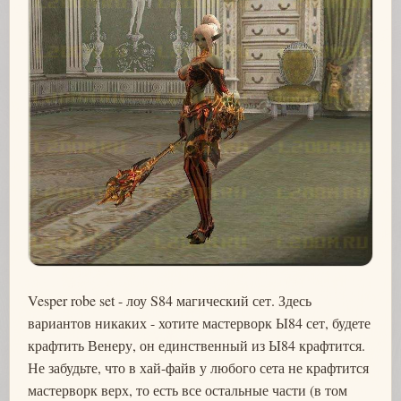
Vesper robe set - лоу S84 магический сет. Здесь
вариантов никаких - хотите мастерворк Ы84 сет, будете
крафтить Венеру, он единственный из Ы84 крафтится.
Не забудьте, что в хай-файв у любого сета не крафтится
мастерворк верх, то есть все остальные части (в том