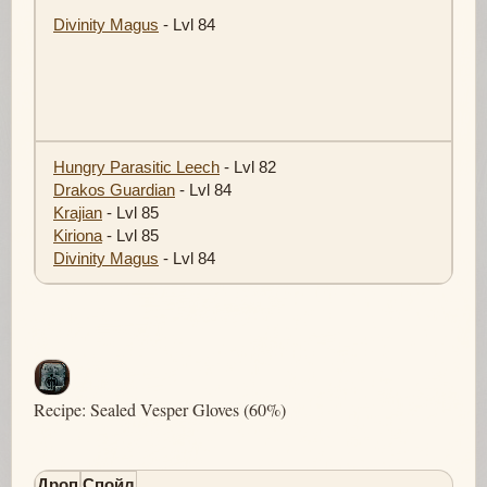
Divinity Magus
- Lvl 84
Hungry Parasitic Leech
- Lvl 82
Drakos Guardian
- Lvl 84
Krajian
- Lvl 85
Kiriona
- Lvl 85
Divinity Magus
- Lvl 84
Recipe: Sealed Vesper Gloves (60%)
Дроп
Спойл