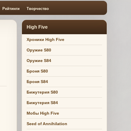
Рейтинги
Творчество
High Five
Хроники High Five
Оружие S80
Оружие S84
Броня S80
Броня S84
Бижутерия S80
Бижутерия S84
Мобы High Five
Seed of Annihilation