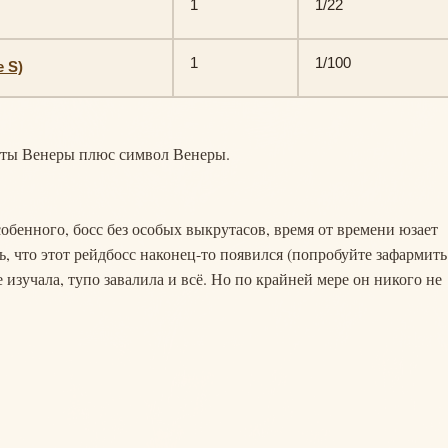
1
1/22
1
1/100
e S)
сеты Венеры плюс символ Венеры.
обенного, босс без особых выкрутасов, время от времени юзает
ь, что этот рейдбосс наконец-то появился (попробуйте зафармить
е изучала, тупо завалила и всё. Но по крайней мере он никого не