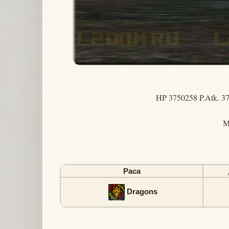
HP 3750258 P.Atk. 37
М
Раса
Dragons