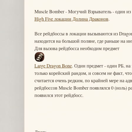
Muscle Bomber - Могучий Взрыватель - один из
High Five локации Долина Драконов
.
Все рейдбоссы в локации вызываются из Dragon
находится на большой поляне, где раньше на и
Для вызова рейдбосса необходим предмет
Large Dragon Bone
. Один предмет - один РБ, на
только корейский рандом, и совсем не факт, чт
считается очень редким, по крайней мере на адв
рейдбоссов Muscle Bomber появлялся 0 (ноль) ра
появился этот рейдбосс.
Дроп: