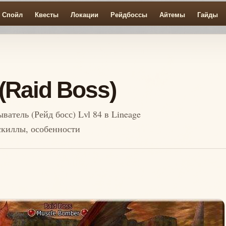
Спойл
Квесты
Локации
Рейдбоссы
Айтемы
Гайды
(Raid Boss)
ватель (Рейд босс) Lvl 84 в Lineage
 скиллы, особенности