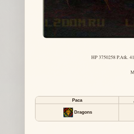
HP 3750258 P.Atk. 41
М
Раса
Dragons