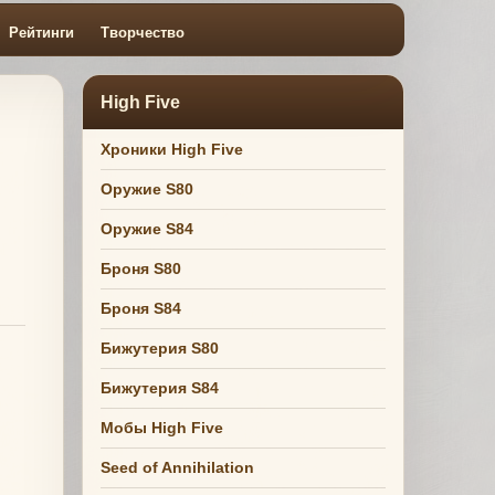
Рейтинги
Творчество
High Five
Хроники High Five
Оружие S80
Оружие S84
Броня S80
Броня S84
Бижутерия S80
Бижутерия S84
Мобы High Five
Seed of Annihilation