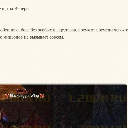
се щиты Венеры.
бенного, босс без особых выкрутасов, время от времени чего-т
но миньонов не вызывает совсем.