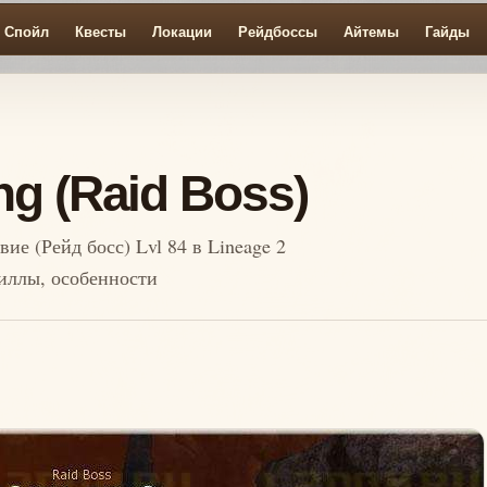
Спойл
Квесты
Локации
Рейдбоссы
Айтемы
Гайды
g (Raid Boss)
вие (Рейд босс) Lvl 84 в Lineage 2
киллы, особенности