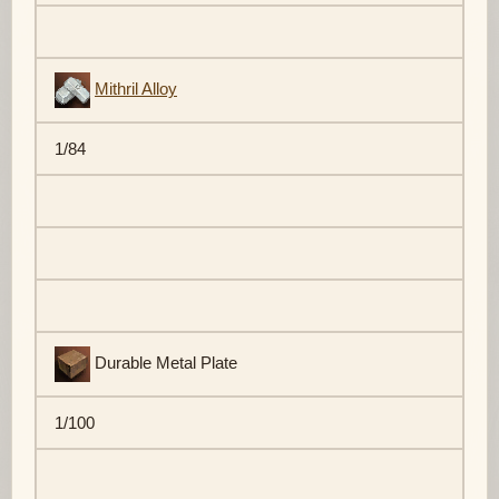
Mithril Alloy
1/84
Durable Metal Plate
1/100