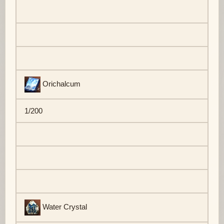
Orichalcum
1/200
Water Crystal