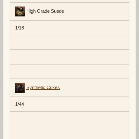
High Grade Suede
1/16
Synthetic Cokes
1/44