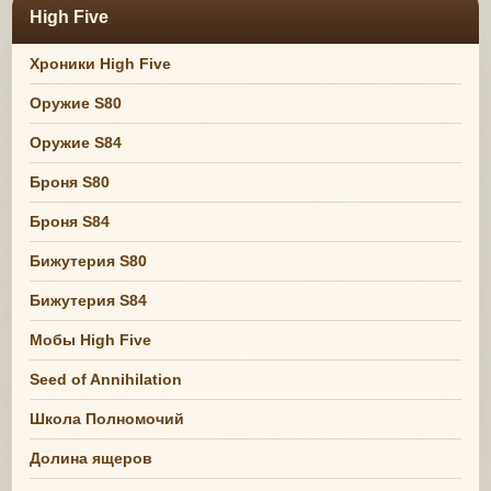
High Five
Хроники High Five
Оружие S80
Оружие S84
Броня S80
Броня S84
Бижутерия S80
Бижутерия S84
Мобы High Five
Seed of Annihilation
Школа Полномочий
Долина ящеров