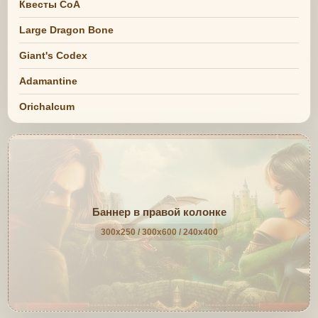
Квесты СоА
Large Dragon Bone
Giant's Codex
Adamantine
Orichalcum
Баннер в правой колонке
300x250 / 300x600 / 240x400