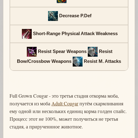
Decrease P.Def
Short-Range Physical Attack Weakness
Resist Spear Weapons
Resist
Bow/Crossbow Weapons
Resist M. Attacks
Full Grown Cougar - это третья стадия откорма моба,
получается из моба
Adult Cougar
путём скармливания
ему одной или нескольких единиц корма голден спайс.
Процесс этот не 100%, может получиться не третья
стадия, а прирученнное животное.