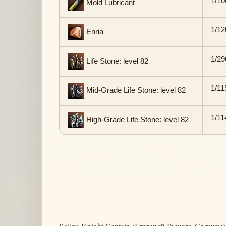
1/10
Mold Lubricant
1/12
Enria
1/29
Life Stone: level 82
1/11
Mid-Grade Life Stone: level 82
1/11
High-Grade Life Stone: level 82