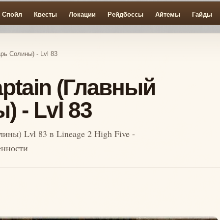
Спойл
Квесты
Локации
Рейдбоссы
Айтемы
Гайды
рь Солины) - Lvl 83
aptain (Главный
 - Lvl 83
ины) Lvl 83 в Lineage 2 High Five -
енности