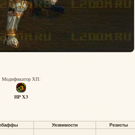
Модификатор ХП:
HP X3
ебаффы
Уязвимости
Резисты