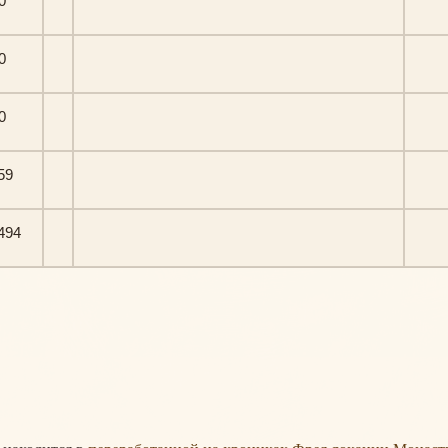
0
0
0
59
494