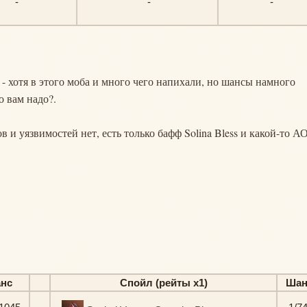
-
-
-
 - хотя в этого моба и много чего напихали, но шансы намного
о вам надо?.
 и уязвимостей нет, есть только бафф Solina Bless и какой-то А
нс
Спойл (рейты х1)
Шан