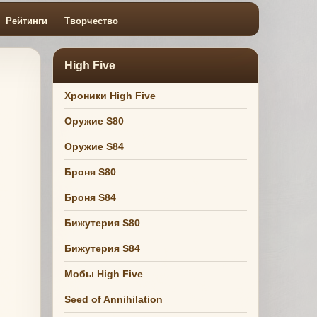
Рейтинги
Творчество
High Five
Хроники High Five
Оружие S80
Оружие S84
Броня S80
Броня S84
Бижутерия S80
Бижутерия S84
Мобы High Five
Seed of Annihilation