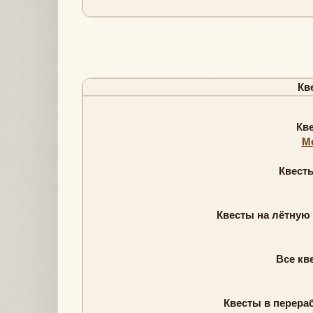
Кв
Кв
Mo
Квесты
Квесты на лётную
Все кве
Квесты в перера