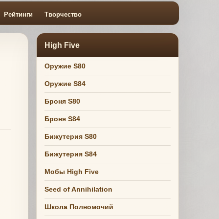
Рейтинги
Творчество
High Five
Оружие S80
Оружие S84
Броня S80
Броня S84
Бижутерия S80
Бижутерия S84
Мобы High Five
Seed of Annihilation
Школа Полномочий