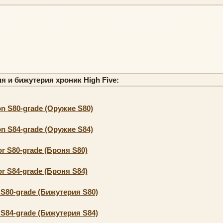
я и бижутерия хроник High Five:
n S80-grade (Оружие S80)
n S84-grade (Оружие S84)
r S80-grade (Броня S80)
r S84-grade (Броня S84)
 S80-grade (Бижутерия S80)
 S84-grade (Бижутерия S84)