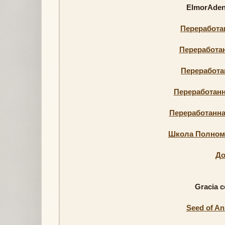
ElmorAden
Переработа
Переработа
Переработа
Переработанн
Переработанн
Школа Полномо
До
Gracia c
Seed of An