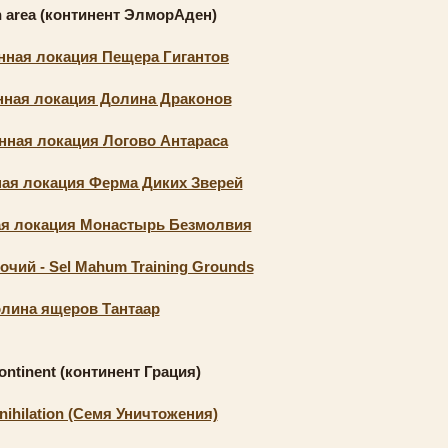
 area (континент ЭлморАден)
нная локация Пещера Гигантов
нная локация Долина Драконов
нная локация Логово Антараса
ая локация Ферма Диких Зверей
ая локация Монастырь Безмолвия
чий - Sel Mahum Training Grounds
лина ящеров Тантаар
ontinent (континент Грация)
nihilation (Семя Уничтожения)