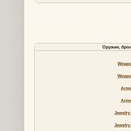
Оружие, брон
Weapo
Weapo
Armo
Armo
Jewelry
Jewelry