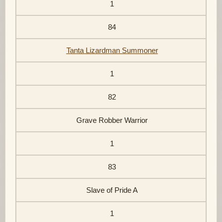
1
84
Tanta Lizardman Summoner
1
82
Grave Robber Warrior
1
83
Slave of Pride A
1