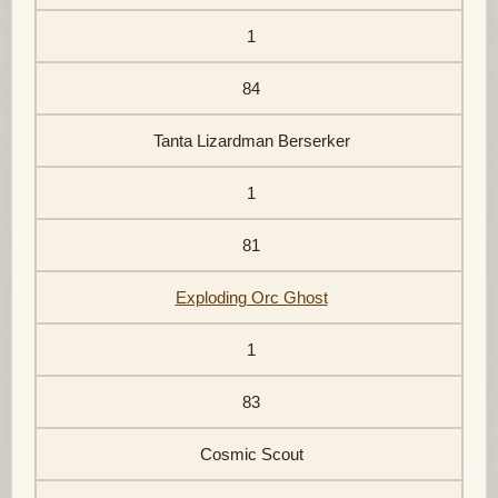
1
84
Tanta Lizardman Berserker
1
81
Exploding Orc Ghost
1
83
Cosmic Scout