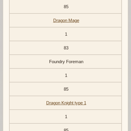
85
Dragon Mage
1
83
Foundry Foreman
1
85
Dragon Knight type 1
1
85