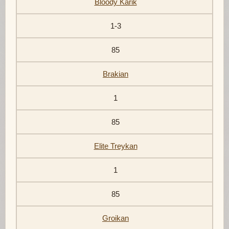
Bloody Karik
1-3
85
Brakian
1
85
Elite Treykan
1
85
Groikan