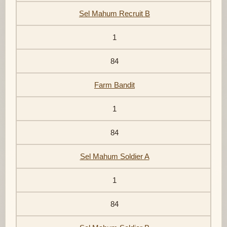
Sel Mahum Recruit B
1
84
Farm Bandit
1
84
Sel Mahum Soldier A
1
84