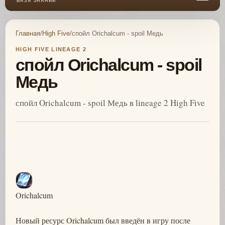
БАЗА ЗНАНИЙ
Главная
/
High Five
/
спойл Orichalcum - spoil Медь
HIGH FIVE LINEAGE 2
спойл Orichalcum - spoil
Медь
спойл Orichalcum - spoil Медь в lineage 2 High Five
Orichalcum
Новый ресурс Orichalcum был введён в игру после