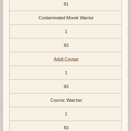
81
Contaminated Morek Warrior
1
83
Adult Cougar
1
83
Cosmic Watcher
1
83