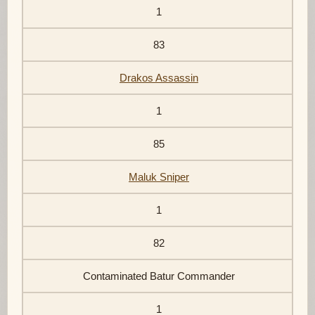
1
83
Drakos Assassin
1
85
Maluk Sniper
1
82
Contaminated Batur Commander
1