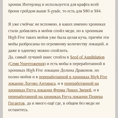
хроник Интерлюд и используется для крафта всей
брони грейдом выше S-grade, то есть для S80 и S84.
Я уже счейчас не вспомню, в каких именно хрониках
стали добавлять в мобов спойл меди, но к хроникам
High Five таких мобов уже была целая куча, причём эти
мобы разбросаны по огромному количеству локаций, и
даже в одинчку можно спойлить.
Да, самый лучший шанс спойла в
Seed of Annihilation
(Семя Уничтожения)
и есть мобы в переработанной в
хрониках High Five локации Долина Драконов, но
полно мобов и в
переработанной в хрониках High Five
локации Логово Антараса
, и в
переработанной на
хрониках Freya локации Ферма Диких Зверей
, и в
переработанной на хрониках Freya локации Пещера
Гигантов
, да и много ещё где, в общем без меди не
останетесь.