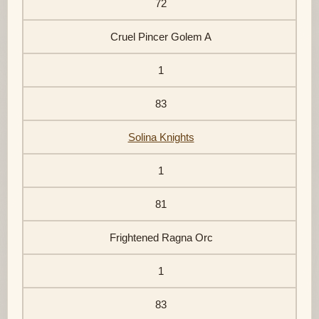
72
Cruel Pincer Golem A
1
83
Solina Knights
1
81
Frightened Ragna Orc
1
83