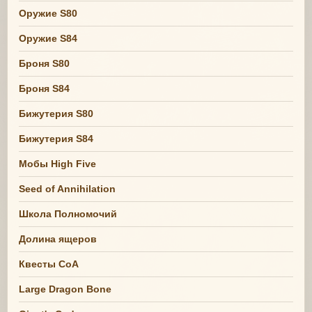
Оружие S80
Оружие S84
Броня S80
Броня S84
Бижутерия S80
Бижутерия S84
Мобы High Five
Seed of Annihilation
Школа Полномочий
Долина ящеров
Квесты СоА
Large Dragon Bone