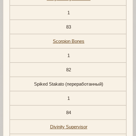
1
83
Scorpion Bones
1
82
Spiked Stakato (переработанный)
1
84
Divinity Supervisor