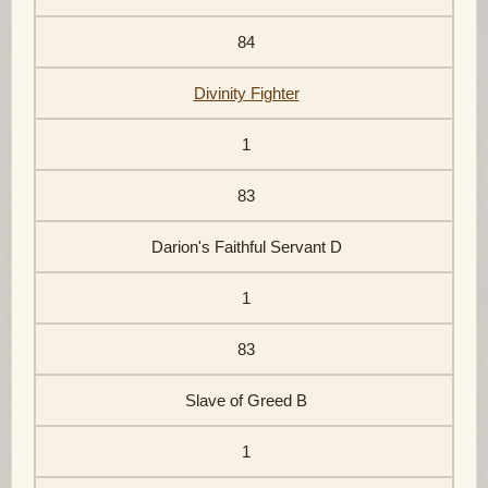
84
Divinity Fighter
1
83
Darion's Faithful Servant D
1
83
Slave of Greed B
1