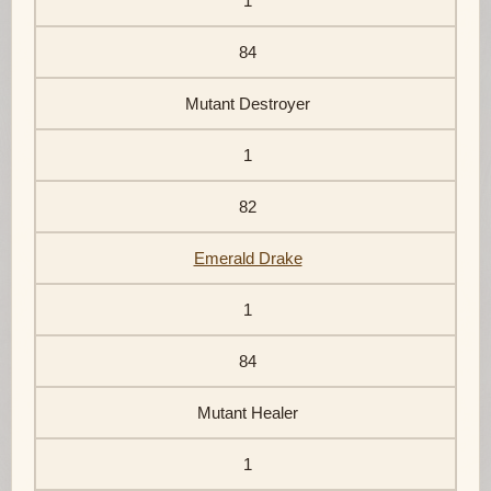
1
84
Mutant Destroyer
1
82
Emerald Drake
1
84
Mutant Healer
1