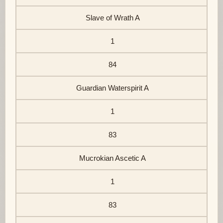
Slave of Wrath A
1
84
Guardian Waterspirit A
1
83
Mucrokian Ascetic A
1
83