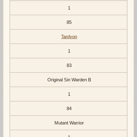
1
85
Tardyon
1
83
Original Sin Warden B
1
84
Mutant Warrior