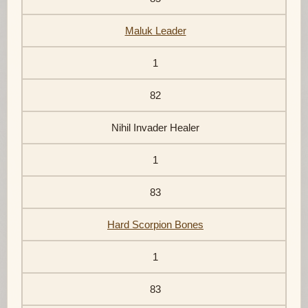
Maluk Leader
1
82
Nihil Invader Healer
1
83
Hard Scorpion Bones
1
83