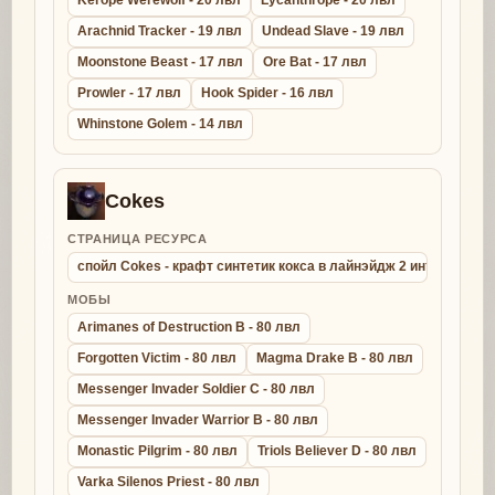
Kerope Werewolf - 20 лвл
Lycanthrope - 20 лвл
Arachnid Tracker - 19 лвл
Undead Slave - 19 лвл
Moonstone Beast - 17 лвл
Ore Bat - 17 лвл
Prowler - 17 лвл
Hook Spider - 16 лвл
Whinstone Golem - 14 лвл
Cokes
СТРАНИЦА РЕСУРСА
спойл Cokes - крафт синтетик кокса в лайнэйдж 2 интерлюд
МОБЫ
Arimanes of Destruction B - 80 лвл
Forgotten Victim - 80 лвл
Magma Drake B - 80 лвл
Messenger Invader Soldier C - 80 лвл
Messenger Invader Warrior B - 80 лвл
Monastic Pilgrim - 80 лвл
Triols Believer D - 80 лвл
Varka Silenos Priest - 80 лвл