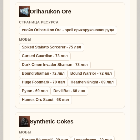
Oriharukon Ore
СТРАНИЦА РЕСУРСА
спойл Oriharukon Ore - spoil орихаруконовая руда
МОБЫ
Spiked Stakato Sorcerer - 75 лвл
Cursed Guardian - 73 лвл
Dark Omen Invader Shaman - 73 лвл
Bound Shaman - 72 лвл
Bound Warrior - 72 лвл
Huge Footmark - 70 лвл
Heathen Knight - 69 лвл
Pytan - 69 лвл
Devil Bat - 68 лвл
Hames Orc Scout - 68 лвл
Synthetic Cokes
МОБЫ