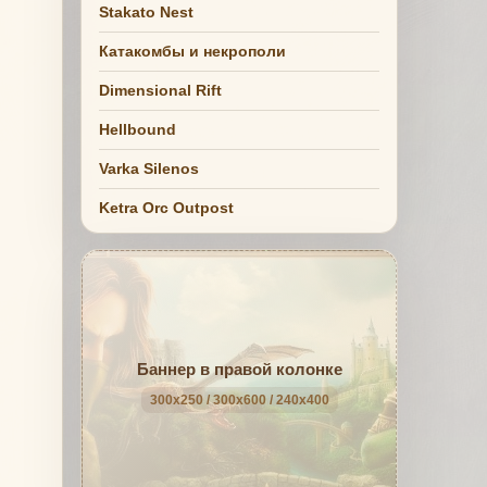
Stakato Nest
Катакомбы и некрополи
Dimensional Rift
Hellbound
Varka Silenos
Ketra Orc Outpost
Баннер в правой колонке
300x250 / 300x600 / 240x400