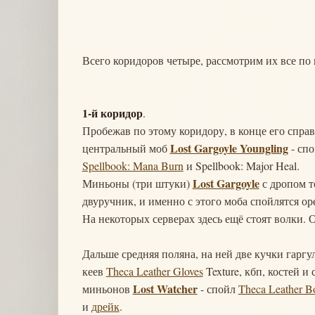
Всего коридоров четыре, рассмотрим их все по 
1-й коридор
.
Пробежав по этому коридору, в конце его спра
Lost Gargoyle Youngling
центральный моб
- спо
Spellbook: Mana Burn
и Spellbook: Major Heal.
Lost Gargoyle
Миньоны (три штуки)
с дропом т
двуручник, и именно с этого моба спойлятся ор
На некоторых серверах здесь ещё стоят волки.
Дальше средняя поляна, на ней две кучки гаргу
кеев
Theca Leather Gloves
Texture, кбп, костей 
Lost Watcher
миньонов
- спойл
Theca Leather B
и
дрейк
.