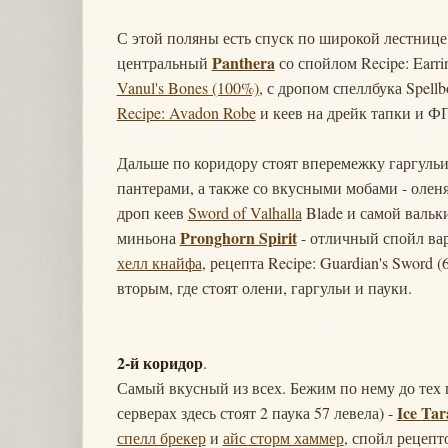
С этой поляны есть спуск по широкой лестнице 
Panthera
центральный
со спойлом Recipe: Earri
Vanul's Bones (100%)
, с дропом спеллбука Spell
Recipe: Avadon Robe
и кеев на дрейк тапки и ФП 
Дальше по коридору стоят вперемежку гаргульи
пантерами, а также со вкусными мобами - оле
дроп кеев
Sword of Valhalla
Blade и самой вальки
Pronghorn Spirit
миньона
- отличный спойл в
хелл кнайфа
, рецепта Recipe: Guardian's Sword
вторым, где стоят олени, гаргульи и пауки.
2-й коридор
.
Самый вкусный из всех. Бежим по нему до тех п
Ice Tar
серверах здесь стоят 2 паука 57 левела) -
спелл брекер
и
айс сторм хаммер
, спойл рецепт