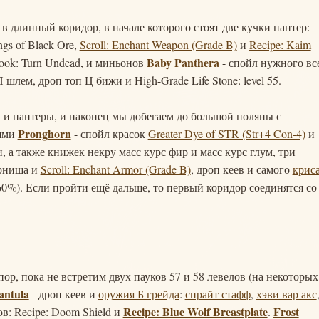
в длинный коридор, в начале которого стоят две кучки пантер:
ngs of Black Ore,
Scroll: Enchant Weapon (Grade B)
и
Recipe: Kaim
Baby Panthera
book: Turn Undead, и миньонов
- спойл нужного вс
шлем, дроп топ Ц бижи и High-Grade Life Stone: level 55.
 и пантеры, и наконец мы добегаем до большой поляны с
Pronghorn
нями
- спойл красок
Greater Dye of STR (Str+4 Con-4)
и
, а также книжек некру масс курс фир и масс курс глум, три
арниша и
Scroll: Enchant Armor (Grade B)
, дроп кеев и самого
крис
 (60%). Если пройти ещё дальше, то первый коридор соединятся со
ор, пока не встретим двух пауков 57 и 58 левелов (на некоторых
antula
- дроп кеев и
оружия Б грейда
:
спрайт стафф
,
хэви вар акс
Recipe: Blue Wolf Breastplate
Frost
ов: Recipe: Doom Shield и
.