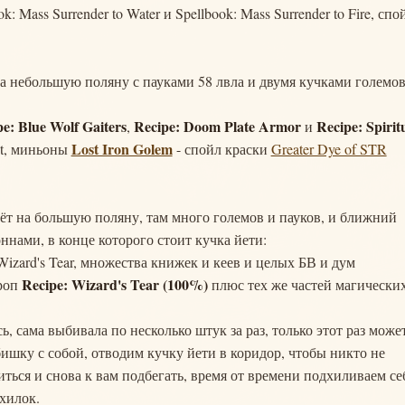
 Mass Surrender to Water и Spellbook: Mass Surrender to Fire, спо
а небольшую поляну с пауками 58 лвла и двумя кучками големов
e: Blue Wolf Gaiters
Recipe: Doom Plate Armor
Recipe: Spirit
,
и
Lost Iron Golem
ht, миньоны
- спойл краски
Greater Dye of STR
дёт на большую поляну, там много големов и пауков, и ближний
ннами, в конце которого стоит кучка йети:
 Wizard's Tear, множества книжек и кеев и целых БВ и дум
Recipe: Wizard's Tear (100%)
роп
плюс тех же частей магически
ь, сама выбивала по несколько штук за раз, только этот раз може
 бишку с собой, отводим кучку йети в коридор, чтобы никто не
иться и снова к вам подбегать, время от времени подхиливаем се
хилок.