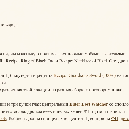
порядку:
ва видим маленькую поляну с групповыми мобами - гаргульями:
йл Recipe: Ring of Black Ore и Recipe: Necklace of Black Ore, дроп
оп Ц бижутерии и рецепта
Recipe: Guardian's Sword (100%)
на топ
ехи.
 О различиях этой локации на разных сборках поговорим ниже.
Elder Lost Watcher
лий и три кучки глаз: центральный
со спойл
и синего молда, дропом кеев и целых вещей ФП щита и шапки, и
oots
Texture и дроп кеев и целых вещей топ Ц концов на
ФП
,
див