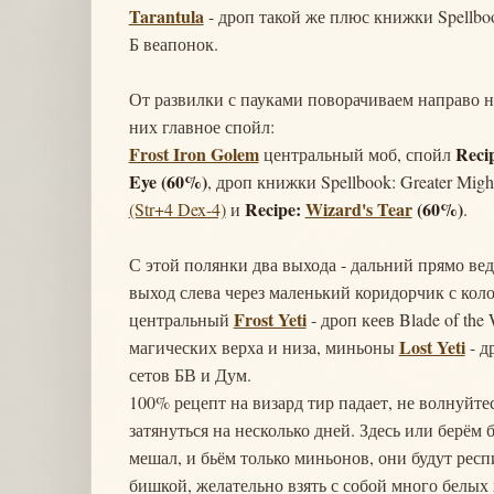
Tarantula
- дроп такой же плюс книжки Spellbook:
Б веапонок.
От развилки с пауками поворачиваем направо н
них главное спойл:
Frost Iron Golem
Recip
центральный моб, спойл
Eye (60%)
, дроп книжки Spellbook: Greater Mig
Recipe:
Wizard's Tear
(60%)
(Str+4 Dex-4)
и
.
С этой полянки два выхода - дальний прямо ве
выход слева через маленький коридорчик с коло
Frost Yeti
центральный
- дроп кеев Blade of the
Lost Yeti
магических верха и низа, миньоны
- д
сетов БВ и Дум.
100% рецепт на визард тир падает, не волнуйтес
затянуться на несколько дней. Здесь или берём
мешал, и бьём только миньонов, они будут респ
бишкой, желательно взять с собой много белых 