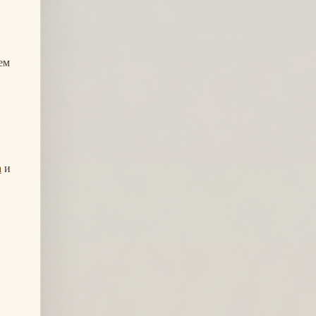
ем
а
и
,