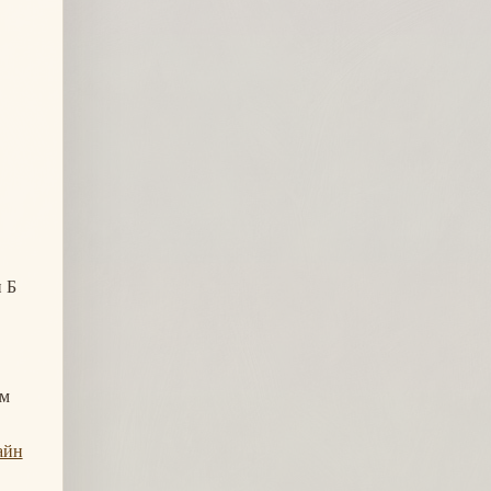
 Б
ом
айн