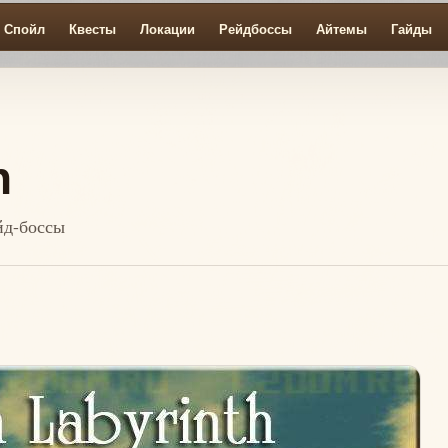
Спойл
Квесты
Локации
Рейдбоссы
Айтемы
Гайды
h
ейд-боссы