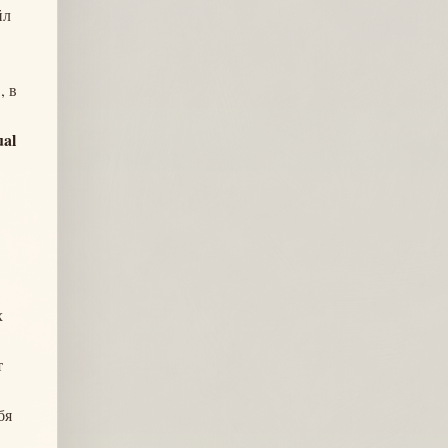
йл
, в
ual
х
т
бя