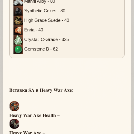
Mithril Alloy - 80
Synthetic Cokes - 80
High Grade Suede - 40
Enria - 40
Crystal: C-Grade - 325
Gemstone B - 62
Вставка SA в Heavy War Axe
:
Heavy War Axe Health
=
Heavy War Axe
+