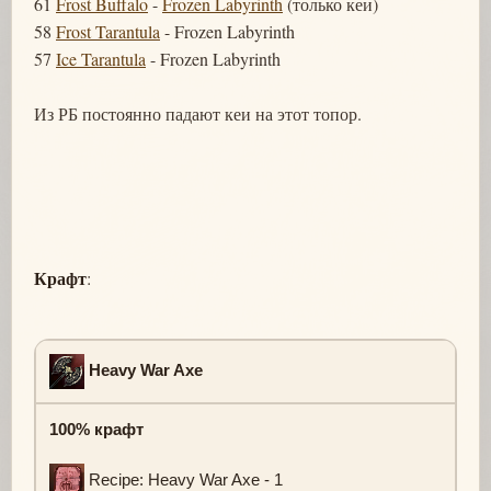
61
Frost Buffalo
-
Frozen Labyrinth
(только кеи)
58
Frost Tarantula
- Frozen Labyrinth
57
Ice Tarantula
- Frozen Labyrinth
Из РБ постоянно падают кеи на этот топор.
Крафт
:
Heavy War Axe
100% крафт
Recipe: Heavy War Axe - 1