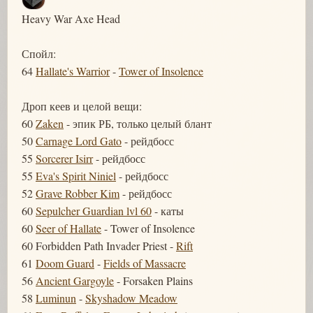
Heavy War Axe Head
Спойл:
64
Hallate's Warrior
-
Tower of Insolence
Дроп кеев и целой вещи:
60
Zaken
- эпик РБ, только целый блант
50
Carnage Lord Gato
- рейдбосс
55
Sorcerer Isirr
- рейдбосс
55
Eva's Spirit Niniel
- рейдбосс
52
Grave Robber Kim
- рейдбосс
60
Sepulcher Guardian lvl 60
- каты
60
Seer of Hallate
- Tower of Insolence
60 Forbidden Path Invader Priest -
Rift
61
Doom Guard
-
Fields of Massacre
56
Ancient Gargoyle
- Forsaken Plains
58
Luminun
-
Skyshadow Meadow