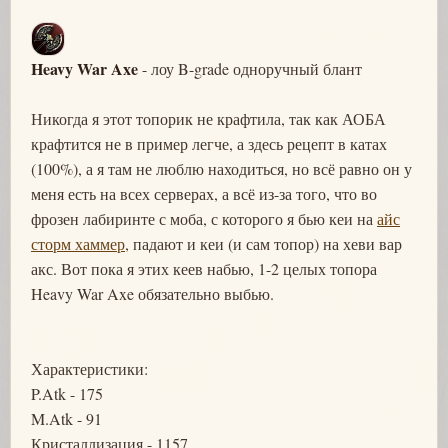
Heavy War Axe
- лоу B-grade одноручный блант
Никогда я этот топорик не крафтила, так как АОБА
крафтится не в пример легче, а здесь рецепт в катах
(100%), а я там не люблю находиться, но всё равно он у
меня есть на всех серверах, а всё из-за того, что во
фрозен лабиринте с моба, с которого я бью кеи на
айс
сторм хаммер
, падают и кеи (и сам топор) на хеви вар
акс. Вот пока я этих кеев набью, 1-2 целых топора
Heavy War Axe обязательно выбью.
Характеристики:
P.Atk - 175
M.Atk - 91
Кристаллизация - 1157