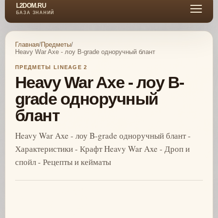
L2DOM.RU
БАЗА ЗНАНИЙ
Главная
/
Предметы
/
Heavy War Axe - лоу B-grade одноручный блант
ПРЕДМЕТЫ LINEAGE 2
Heavy War Axe - лоу B-
grade одноручный
блант
Heavy War Axe - лоу B-grade одноручный блант -
Характеристики - Крафт Heavy War Axe - Дроп и
спойл - Рецепты и кейматы