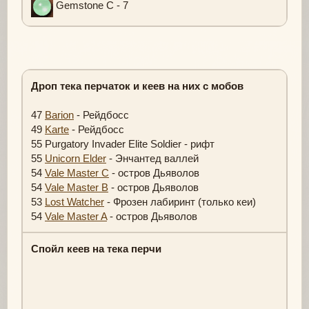
Gemstone C - 7
Дроп тека перчаток и кеев на них с мобов
47
Barion
- Рейдбосс
49
Karte
- Рейдбосс
55 Purgatory Invader Elite Soldier - рифт
55
Unicorn Elder
- Энчантед валлей
54
Vale Master C
- остров Дьяволов
54
Vale Master B
- остров Дьяволов
53
Lost Watcher
- Фрозен лабиринт (только кеи)
54
Vale Master A
- остров Дьяволов
Спойл кеев на тека перчи