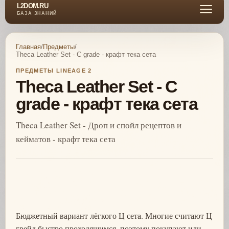
L2DOM.RU
БАЗА ЗНАНИЙ
Главная
/
Предметы
/
Theca Leather Set - C grade - крафт тека сета
ПРЕДМЕТЫ LINEAGE 2
Theca Leather Set - C
grade - крафт тека сета
Theca Leather Set - Дроп и спойл рецептов и
кейматов - крафт тека сета
Бюджетный вариант лёгкого Ц сета. Многие считают Ц
грейд быстро проходящимся, поэтому покупают или