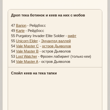
Дроп тека ботинок и кеев на них с мобов
47
Barion
- Рейдбосс
49
Karte
- Рейдбосс
55 Purgatory Invader Elite Soldier -
рифт
55
Unicorn Elder
-
Энчантед валлей
54
Vale Master C
-
остров Дьяволов
54
Vale Master B
- остров Дьяволов
53
Lost Watcher
- Фрозен лабиринт (только кеи)
54
Vale Master A
- остров Дьяволов
Спойл кеев на тека тапки