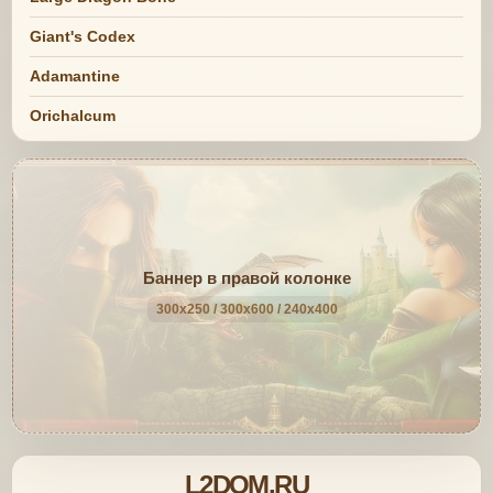
Giant's Codex
Adamantine
Orichalcum
Баннер в правой колонке
300x250 / 300x600 / 240x400
L2DOM.RU