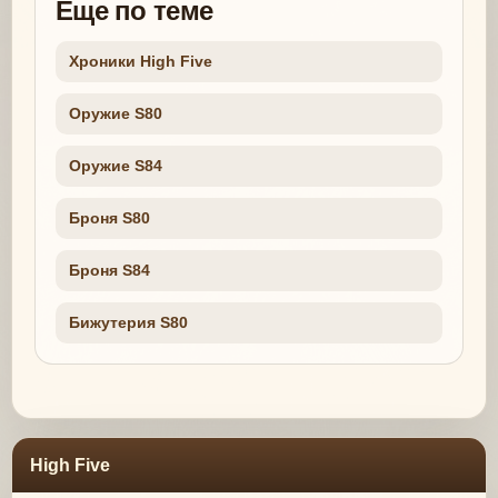
Еще по теме
Хроники High Five
Оружие S80
Оружие S84
Броня S80
Броня S84
Бижутерия S80
High Five