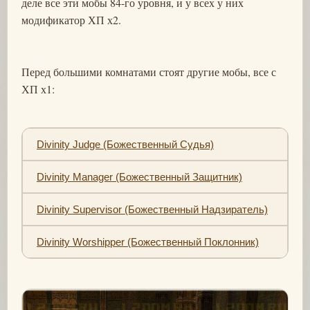
деле все эти мобы 84-го уровня, и у всех у них
модификатор ХП х2.
Перед большими комнатами стоят другие мобы, все с
ХП х1:
Divinity Judge (Божественный Судья)
Divinity Manager (Божественный Защитник)
Divinity Supervisor (Божественный Надзиратель)
Divinity Worshipper (Божественный Поклонник)