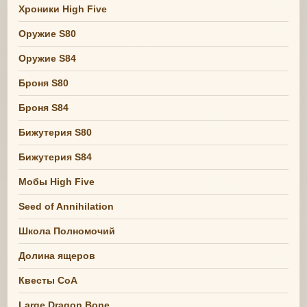
Хроники High Five
Оружие S80
Оружие S84
Броня S80
Броня S84
Бижутерия S80
Бижутерия S84
Мобы High Five
Seed of Annihilation
Школа Полномочий
Долина ящеров
Квесты СоА
Large Dragon Bone