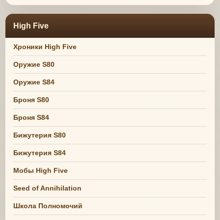
High Five
Хроники High Five
Оружие S80
Оружие S84
Броня S80
Броня S84
Бижутерия S80
Бижутерия S84
Мобы High Five
Seed of Annihilation
Школа Полномочий