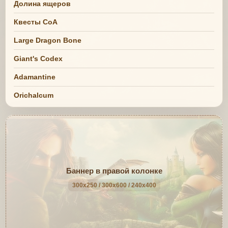
Долина ящеров
Квесты СоА
Large Dragon Bone
Giant's Codex
Adamantine
Orichalcum
Баннер в правой колонке
300x250 / 300x600 / 240x400