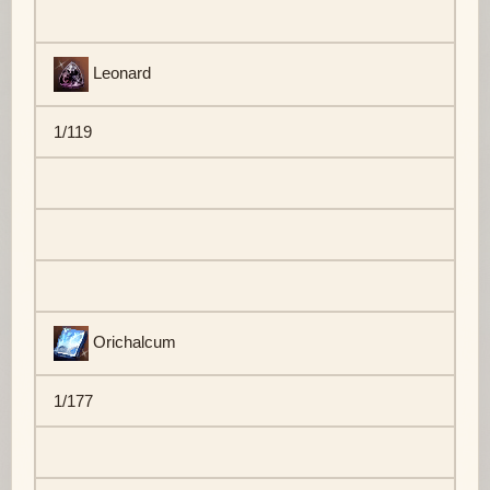
Leonard
1/119
Orichalcum
1/177