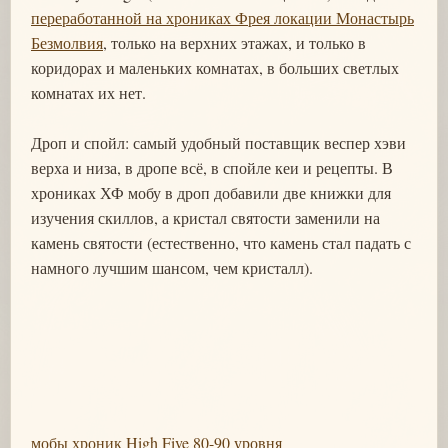
переработанной на хрониках Фрея локации Монастырь
Безмолвия
, только на верхних этажах, и только в
коридорах и маленьких комнатах, в больших светлых
комнатах их нет.
Дроп и спойл: самый удобный поставщик веспер хэви
верха и низа, в дропе всё, в спойле кеи и рецепты. В
хрониках ХФ мобу в дроп добавили две книжки для
изучения скиллов, а кристал святости заменили на
камень святости (естественно, что камень стал падать с
намного лучшим шансом, чем кристалл).
мобы хроник High Five 80-90 уровня