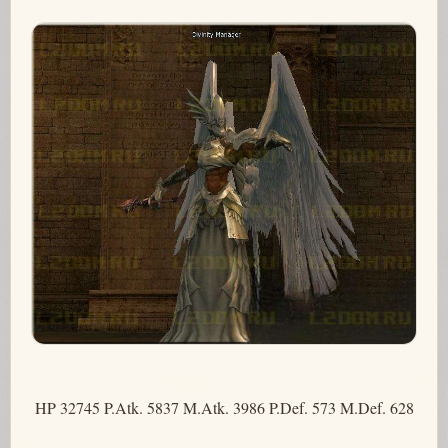
HP 32745 P.Atk. 5837 M.Atk. 3986 P.Def. 573 M.Def. 628