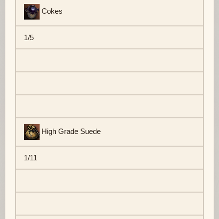
Cokes
1/5
High Grade Suede
1/11