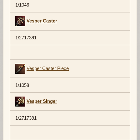
1/1046
Vesper Caster
1/2717391
Vesper Caster Piece
1/1058
Vesper Singer
1/2717391