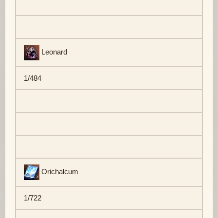
Leonard
1/484
Orichalcum
1/722