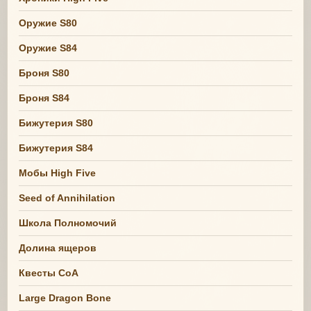
Оружие S80
Оружие S84
Броня S80
Броня S84
Бижутерия S80
Бижутерия S84
Мобы High Five
Seed of Annihilation
Школа Полномочий
Долина ящеров
Квесты СоА
Large Dragon Bone