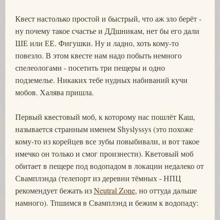
Квест настолько простой и быстрый, что аж зло берёт -
ну почему такое счастье и ДДшникам, нет бы его дали
ШЕ или ЕЕ. Фигушки. Ну и ладно, хоть кому-то
повезло. В этом квесте нам надо побыть немного
спелеологами - посетить три пещеры и одно
подземелье. Никаких тебе нудных набиваний кучи
мобов. Халява пришла.
Первый квестовый моб, к которому нас пошлёт Каш,
называется странным именем Shyslyssys (это похоже
кому-то из корейцев все зубы повыбивали, и вот такое
имечко он только и смог произнести). Кветовый моб
обитает в пещере под водопадом в локации недалеко от
Свамплэнда (телепорт из деревни тёмных - НПЦ
рекомендует бежать из
Neutral Zone
, но оттуда дальше
намного). Тпшимся в Свамплэнд и бежим к водопаду: