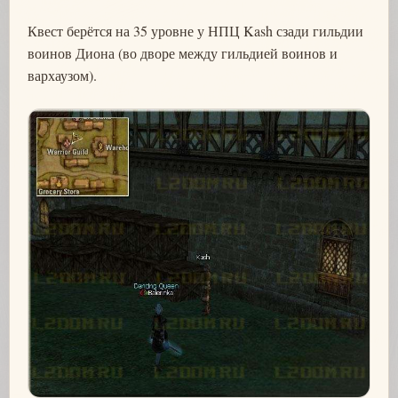
Квест берётся на 35 уровне у НПЦ Kash сзади гильдии
воинов Диона (во дворе между гильдией воинов и
вархаузом).