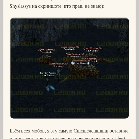
Shyslassys на скриншоте, кто прав, не знаю):
Бьём всех мобов, я эту самую Сшсшслсшшшш оставила
напоследок, так как после неё появляется сундук chest