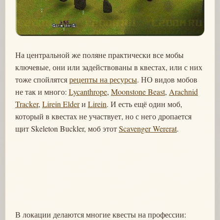
На центральной же поляне практически все мобы
ключевые, они или задействованы в квестах, или с них
тоже спойлятся
рецепты на ресурсы
. НО видов мобов
не так и много:
Lycanthrope
,
Moonstone Beast
,
Arachnid
Tracker
,
Lirein Elder
и
Lirein
. И есть ещё один моб,
который в квестах не участвует, но с него дропается
щит Skeleton Buckler, моб этот
Scavenger Wererat
.
В локации делаются многие квесты на профессии: