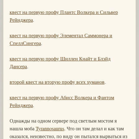
квест на первую профу Плантс Волкера и Сильвер
Рейнджера
.
квест на первую профу Элементал Саммонера и
СпеллСингера
.
квест на первую профу Шиллен Кнайт и Блэйд
Дансера
.
второй квест на вторую профу всех хуманов
.
квест на первую профу Абисс Волкера и Фантом
Рейнджера
.
Однажды на одном сервере под светлым мостом я
нашла моба
Tyrannosaurus
. Что он там делал и как там
оказался, неизвестно, по виду он пытался вырваться из