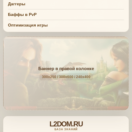
Даггеры
Баффы в PvP
Оптимизация игры
Баннер в правой колонке
300x250 / 300x600 / 240x400
L2DOM.RU
БАЗА ЗНАНИЙ