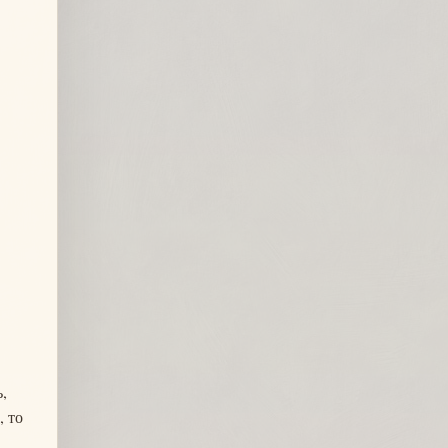
,
, то