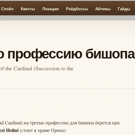
Спойл
Квесты
Локации
Рейдбоссы
Айтемы
Гайды
ью профессию бишопа
the Cardinal (Succession to the
egend Cardinal) на третью профессию для бишопа берется при
est Holint
(стоит в храме Орена):