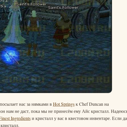
посылает нас за нямками в
Hot Springs
к Chef Duncan на
он нам не даст, пока мы не принесём ему Айс кристалл. Надеюсь
inest Ingredients
и кристалл у вас в квестовом инвентаре. Если да
 кристалл.