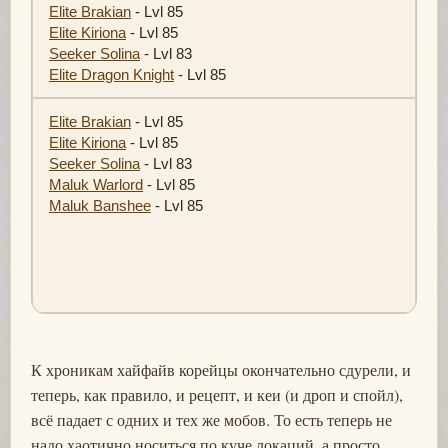
Elite Brakian
- Lvl 85
Elite Kiriona
- Lvl 85
Seeker Solina
- Lvl 83
Elite Dragon Knight
- Lvl 85
Elite Brakian
- Lvl 85
Elite Kiriona
- Lvl 85
Seeker Solina
- Lvl 83
Maluk Warlord
- Lvl 85
Maluk Banshee
- Lvl 85
К хроникам хайфайв корейцы окончательно сдурели, и
теперь, как правило, и рецепт, и кеи (и дроп и спойл),
всё падает с одних и тех же мобов. То есть теперь не
надо хаотично носиться по куче локаций, а просто