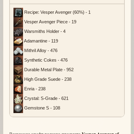
Recipe: Vesper Avenger (60%) - 1
Vesper Avenger Piece - 19
Warsmiths Holder - 4
Adamantine - 119
Mithril Alloy - 476
Synthetic Cokes - 476
Durable Metal Plate - 952
High Grade Suede - 238
Enria - 238
Crystal: S-Grade - 621
Gemstone S - 108
Vesper Avenger of
Возможен крафт редкого предмета