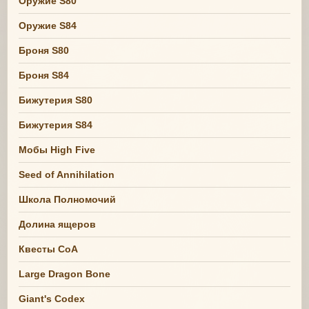
Оружие S80
Оружие S84
Броня S80
Броня S84
Бижутерия S80
Бижутерия S84
Мобы High Five
Seed of Annihilation
Школа Полномочий
Долина ящеров
Квесты СоА
Large Dragon Bone
Giant's Codex