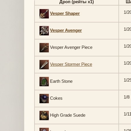
Дроп (рейты х1)
Ш
1/2
Vesper Shaper
1/2
Vesper Avenger
1/2
Vesper Avenger Piece
1/2
Vesper Stormer Piece
1/2
Earth Stone
1/8
Cokes
1/1
High Grade Suede
1/2