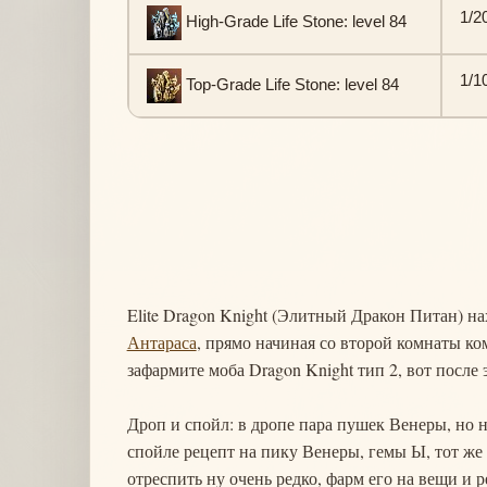
1/2
High-Grade Life Stone: level 84
1/1
Top-Grade Life Stone: level 84
Elite Dragon Knight (Элитный Дракон Питан) н
Антараса
, прямо начиная со второй комнаты ком
зафармите моба Dragon Knight тип 2, вот после 
Дроп и спойл: в дропе пара пушек Венеры, но 
спойле рецепт на пику Венеры, гемы Ы, тот же
отреспить ну очень редко, фарм его на вещи и р