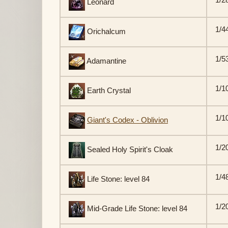
Leonard
1/4
Orichalcum
1/5
Adamantine
1/1
Earth Crystal
1/1
Giant's Codex - Oblivion
1/2
Sealed Holy Spirit's Cloak
1/4
Life Stone: level 84
1/2
Mid-Grade Life Stone: level 84