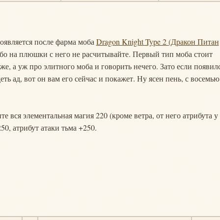
появляется после фарма моба
Dragon Knight Type 2 (Дракон Питан
обо на плюшки с него не расчитывайте. Первый тип моба стоит
же, а уж про элитного моба и говорить нечего. Зато если появилс
еть ад, вот он вам его сейчас и покажет. Ну ясен пень, с восемью
е вся элементальная магия 220 (кроме ветра, от него атрибута у
50, атрибут атаки тьма +250.