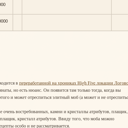
000
0000
аходится в
переработанной на хрониках High Five локации Логов
наты, но есть нюанс. Он появится там только тогда, когда вы
этого и может отреспиться элитный моб (а может и не отреспитьс
не очень востребованных, камни и кристаллы атрибутов, плащик,
 плащик, кристалл атрибутов. Ввиду того, что моба можно
ецепты особо и не рассматривается.