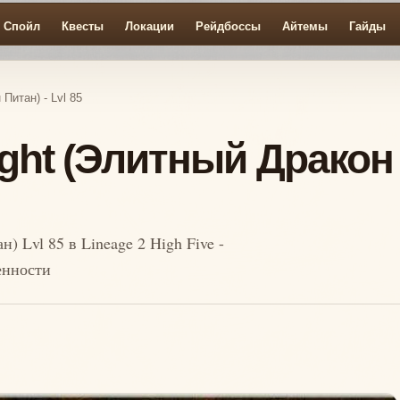
Спойл
Квесты
Локации
Рейдбоссы
Айтемы
Гайды
 Питан) - Lvl 85
ight (Элитный Дракон
) Lvl 85 в Lineage 2 High Five -
енности