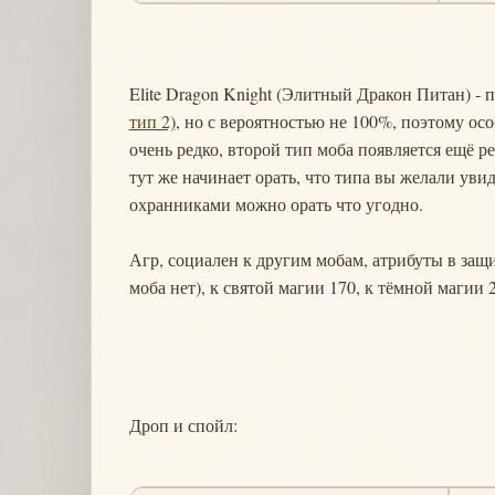
Elite Dragon Knight (Элитный Дракон Питан) - 
тип 2)
, но с вероятностью не 100%, поэтому ос
очень редко, второй тип моба появляется ещё ре
тут же начинает орать, что типа вы желали увид
охранниками можно орать что угодно.
Агр, социален к другим мобам, атрибуты в защит
моба нет), к святой магии 170, к тёмной магии 2
Дроп и спойл: