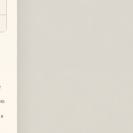
о
я).
 в