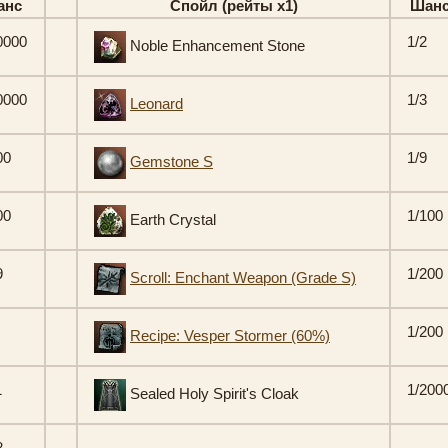
анс
Спойл (рейты х1)
Шан
0000
1/2
Noble Enhancement Stone
0000
1/3
Leonard
00
1/9
Gemstone S
00
1/100
Earth Crystal
9
1/200
Scroll: Enchant Weapon (Grade S)
1/200
Recipe: Vesper Stormer (60%)
1
1/200
Sealed Holy Spirit's Cloak
8