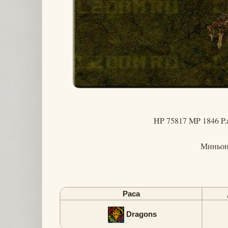
HP 75817 MP 1846 P.a
Миньо
Раса
Dragons