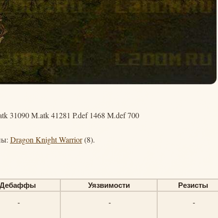
tk 31090 M.atk 41281 P.def 1468 M.def 700
ны:
Dragon Knight Warrior
(8).
Дебаффы
Уязвимости
Резисты
-
-
-