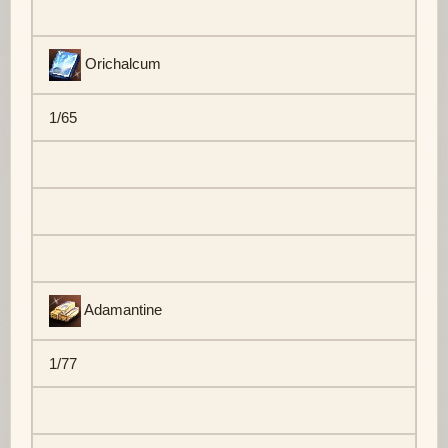
Orichalcum
1/65
Adamantine
1/77