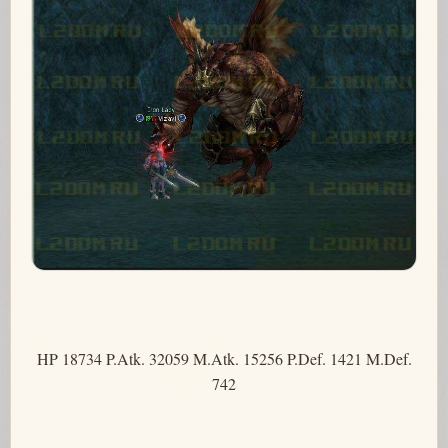
HP 18734 P.Atk. 32059 M.Atk. 15256 P.Def. 1421 M.Def.
742