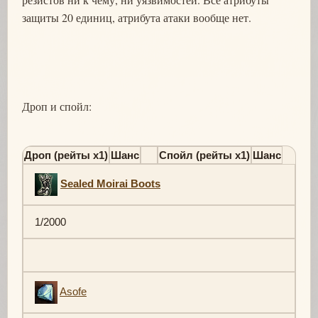
защиты 20 единиц, атрибута атаки вообще нет.
Дроп и спойл:
Дроп (рейты х1)
Шанс
Спойл (рейты х1)
Шанс
Sealed Moirai Boots
1/2000
Asofe