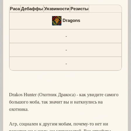
Раса
Дебаффы
Уязвимости
Резисты
Dragons
-
-
-
Drakos Hunter (Охотник Дракоса) - как увидите самого
большого моба, так значит вы и наткнулись на
охотника.
Агр, социален к другим мобам, почему-то нет ни
резистов ни к чему, ни уязвимостей. Все атрибуты