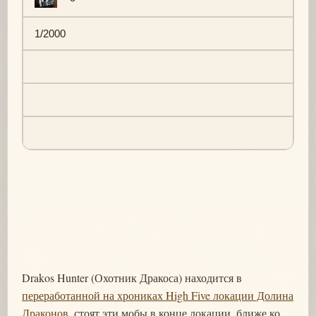
1/2000
Drakos Hunter (Охотник Дракоса) находится в
переработанной на хрониках High Five локации Долина
Драконов
, стоят эти мобы в конце локации, ближе ко