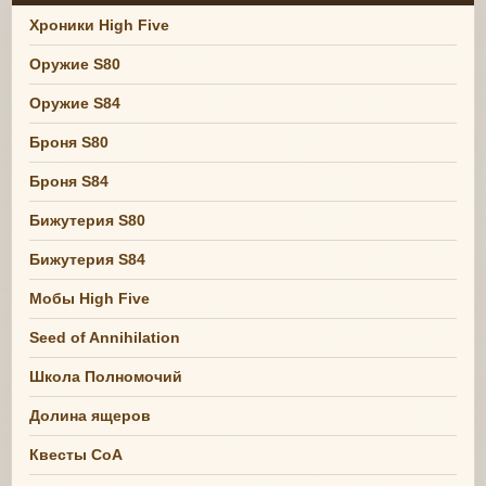
Хроники High Five
Оружие S80
Оружие S84
Броня S80
Броня S84
Бижутерия S80
Бижутерия S84
Мобы High Five
Seed of Annihilation
Школа Полномочий
Долина ящеров
Квесты СоА