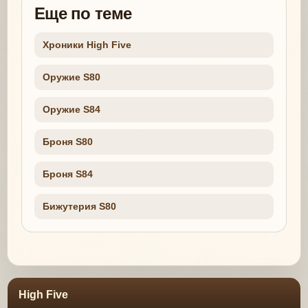
Еще по теме
Хроники High Five
Оружие S80
Оружие S84
Броня S80
Броня S84
Бижутерия S80
High Five