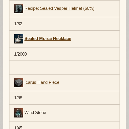
Recipe: Sealed Vesper Helmet (60%)
1/62
Sealed Moirai Necklace
1/2000
Icarus Hand Piece
1/88
Wind Stone
1/45