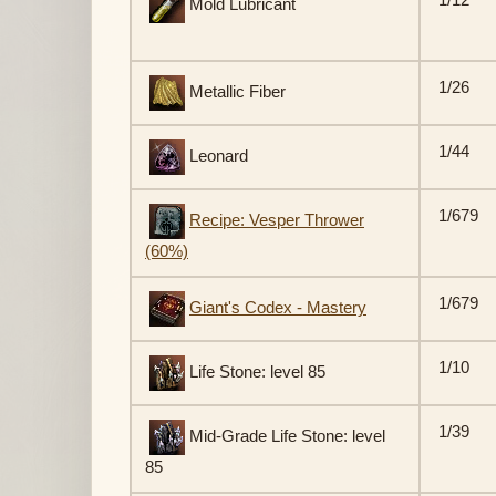
Mold Lubricant
1/26
Metallic Fiber
1/44
Leonard
1/679
Recipe: Vesper Thrower
(60%)
1/679
Giant's Codex - Mastery
1/10
Life Stone: level 85
1/39
Mid-Grade Life Stone: level
85