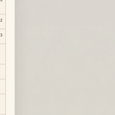
42
73