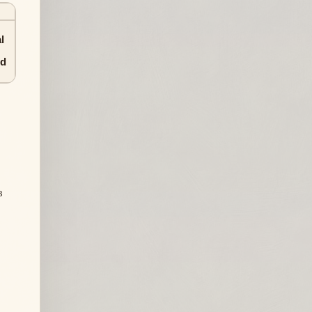
l
ld
в