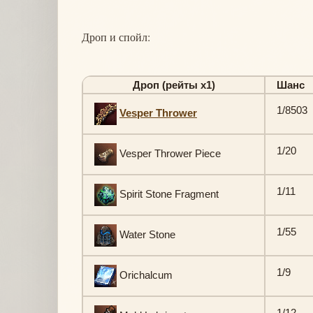
Дроп и спойл:
Дроп (рейты х1)
Шанс
1/8503
Vesper Thrower
1/20
Vesper Thrower Piece
1/11
Spirit Stone Fragment
1/55
Water Stone
1/9
Orichalcum
1/12