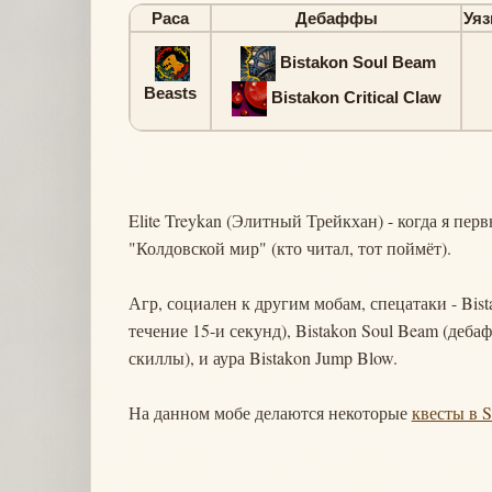
Раса
Дебаффы
Уяз
Bistakon Soul Beam
Beasts
Bistakon Critical Claw
Elite Treykan (Элитный Трейкхан) - когда я пе
"Колдовской мир" (кто читал, тот поймёт).
Агр, социален к другим мобам, спецатаки - Bis
течение 15-и секунд), Bistakon Soul Beam (деб
скиллы), и аура Bistakon Jump Blow.
На данном мобе делаются некоторые
квесты в 