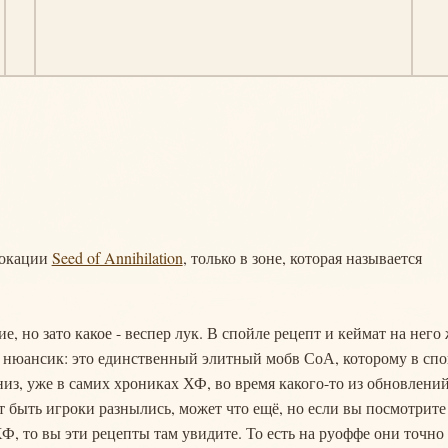
 локации
Seed of Annihilation
, только в зоне, которая называется
е, но зато какое - веспер лук. В спойле рецепт и кеймат на него 
н нюансик: это единственный элитный мобв СоА, которому в сп
низ, уже в самих хрониках ХФ, во время какого-то из обновлений
 быть игроки разнылись, может что ещё, но если вы посмотрите
ХФ, то вы эти рецепты там увидите. То есть на руоффе они точно