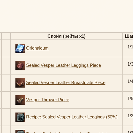
Спойл (рейты х1)
Ша
1/
Orichalcum
1/
Sealed Vesper Leather Leggings Piece
1/
Sealed Vesper Leather Breastplate Piece
1/
Vesper Thrower Piece
1/
Recipe: Sealed Vesper Leather Leggings (60%)
1/