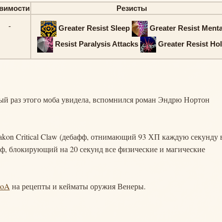
вимости
Резисты
-
Greater Resist Sleep
Greater Resist Menta
Resist Paralysis Attacks
Greater Resist Ho
рвый раз этого моба увидела, вспомнился роман Эндрю Нортон
takon Critical Claw (дебафф, отнимающий 93 ХП каждую секунду 
афф, блокирующий на 20 секунд все физические и магические
SoA
на рецепты и кейматы оружия Венеры.