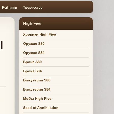
Рейтинги
Творчество
High Five
Хроники High Five
l
Оружие S80
Оружие S84
Броня S80
Броня S84
Бижутерия S80
Бижутерия S84
Мобы High Five
Seed of Annihilation