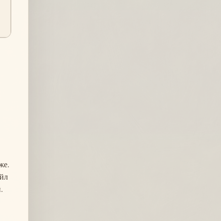
же.
ойл
.