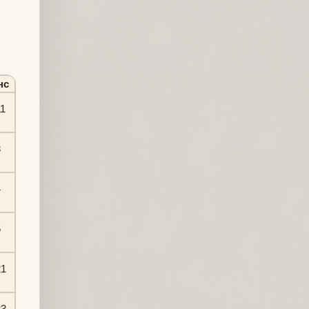
нс
11
3
4
5
21
33