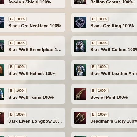
Avadon Shield 100%
Bellion Cestus 100%
B
100%
B
100%
Black Ore Necklace 100%
Black Ore Ring 100%
B
100%
B
100%
Blue Wolf Breastplate 100%
Blue Wolf Gaiters 100
B
100%
B
100%
Blue Wolf Helmet 100%
B
100%
B
100%
Blue Wolf Tunic 100%
Bow of Peril 100%
B
100%
B
100%
Dark Elven Longbow 100%
Deadman's Glory 100