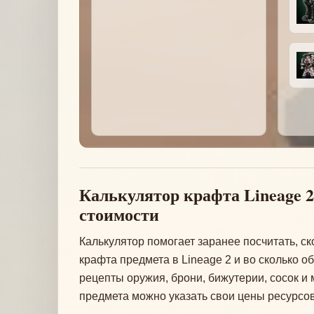
Калькулятор крафта Lineage 2
стоимости
Калькулятор помогает заранее посчитать, ск
крафта предмета в Lineage 2 и во сколько об
рецепты оружия, брони, бижутерии, сосок и 
предмета можно указать свои цены ресурсов