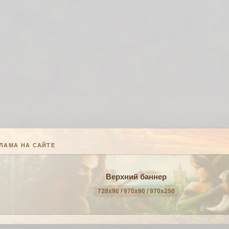
ЛАМА НА САЙТЕ
Верхний баннер
728x90 / 970x90 / 970x250