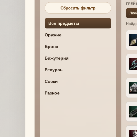
ГРЕЙ
Сбросить фильтр
Люб
Все предметы
Найде
Оружие
Броня
Бижутерия
Ресурсы
Соски
Разное