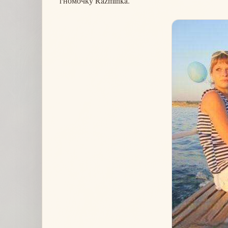
гномочку Razminka.