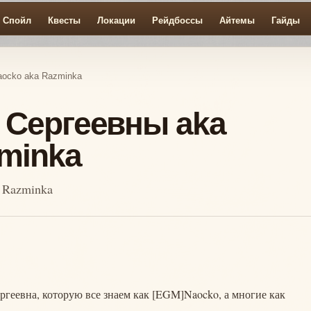
Спойл
Квесты
Локации
Рейдбоссы
Айтемы
Гайды
aocko aka Razminka
 Сергеевны aka
minka
 Razminka
ргеевна, которую все знаем как [EGM]Naocko, а многие как