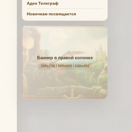
Аден Телеграф
Новичкам посвящается
Баннер в правой колонке
300x250 / 300x600 / 240x400