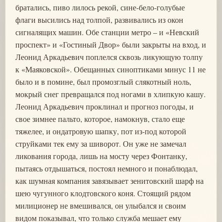
братались, пиво лилось рекой, сине-бело-голубые
флаги высились над толпой, развивались из окон
сигналящих машин. Обе станции метро – и «Невский
проспект» и «Гостиный Двор» были закрыты на вход, и
Леонид Аркадьевич поплелся сквозь ликующую толпу
к «Маяковской». Обещанных синоптиками минус 11 не
было и в помине, был промозглый слякотный ноль,
мокрый снег превращался под ногами в хлипкую кашу.
Леонид Аркадьевич проклинал и прогноз погоды, и
свое зимнее пальто, которое, намокнув, стало еще
тяжелее, и ондатровую шапку, пот из-под которой
струйками тек ему за шиворот. Он уже не замечал
ликования города, лишь на мосту через Фонтанку,
пытаясь отдышаться, постоял немного и понаблюдал,
как шумная компания завязывает зенитовский шарф на
шею чугунного клодтовского коня. Стоящий рядом
милиционер не вмешивался, он улыбался и своим
видом показывал, что только служба мешает ему