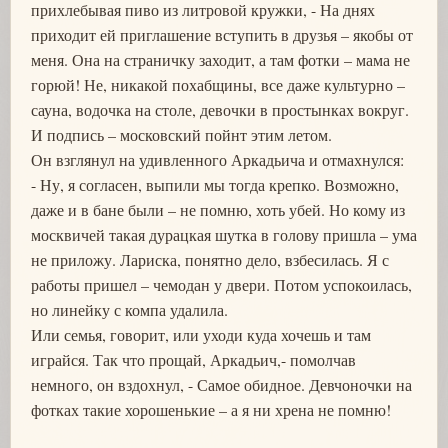
прихлебывая пиво из литровой кружки, - На днях
приходит ей приглашение вступить в друзья – якобы от
меня. Она на страничку заходит, а там фотки – мама не
горюй! Не, никакой похабщины, все даже культурно –
сауна, водочка на столе, девочки в простынках вокруг.
И подпись – московский пойнт этим летом.
Он взглянул на удивленного Аркадьича и отмахнулся:
- Ну, я согласен, выпили мы тогда крепко. Возможно,
даже и в бане были – не помню, хоть убей. Но кому из
москвичей такая дурацкая шутка в голову пришла – ума
не приложу. Лариска, понятно дело, взбесилась. Я с
работы пришел – чемодан у двери. Потом успокоилась,
но линейку с компа удалила.
Или семья, говорит, или уходи куда хочешь и там
играйся. Так что прощай, Аркадьич,- помолчав
немного, он вздохнул, - Самое обидное. Девчоночки на
фотках такие хорошенькие – а я ни хрена не помню!