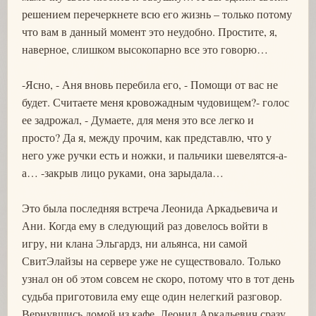
решением перечеркнете всю его жизнь – только потому
что вам в данный момент это неудобно. Простите, я,
наверное, слишком высокопарно все это говорю…
-Ясно, - Аня вновь перебила его, - Помощи от вас не
будет. Считаете меня кровожадным чудовищем?- голос
ее задрожал, - Думаете, для меня это все легко и
просто? Да я, между прочим, как представлю, что у
него уже ручки есть и ножки, и пальчики шевелятся-а-
а… -закрыв лицо руками, она зарыдала…
Это была последняя встреча Леонида Аркадьевича и
Ани. Когда ему в следующий раз довелось войти в
игру, ни клана Эльгардз, ни альянса, ни самой
СвитЭлайзы на сервере уже не существовало. Только
узнал он об этом совсем не скоро, потому что в тот день
судьба приготовила ему еще один нелегкий разговор.
Вернувшись домой из кафе, Леонид Аркадьевич сразу