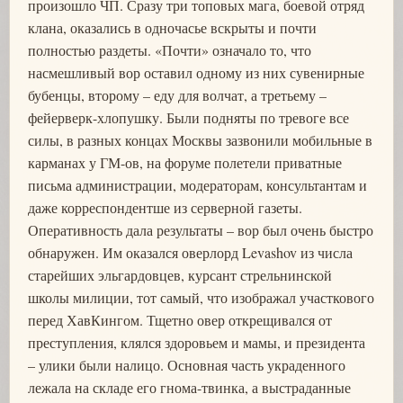
произошло ЧП. Сразу три топовых мага, боевой отряд
клана, оказались в одночасье вскрыты и почти
полностью раздеты. «Почти» означало то, что
насмешливый вор оставил одному из них сувенирные
бубенцы, второму – еду для волчат, а третьему –
фейерверк-хлопушку. Были подняты по тревоге все
силы, в разных концах Москвы зазвонили мобильные в
карманах у ГМ-ов, на форуме полетели приватные
письма администрации, модераторам, консультантам и
даже корреспондентше из серверной газеты.
Оперативность дала результаты – вор был очень быстро
обнаружен. Им оказался оверлорд Levashov из числа
старейших эльгардовцев, курсант стрельнинской
школы милиции, тот самый, что изображал участкового
перед ХавКингом. Тщетно овер открещивался от
преступления, клялся здоровьем и мамы, и президента
– улики были налицо. Основная часть украденного
лежала на складе его гнома-твинка, а выстраданные