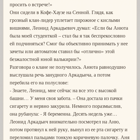
просить о встрече!»
Они сидели в Кофе-Хаузе на Сенной. Глядя, как
грозный клан-лидер уплетает пирожное с кислыми
вишнями, Леонид Аркадьевич думал: «Если бы Анюта
была моей студенткой – стал бы я так беспрекословно
ей подчиняться? Смог бы объективно принимать у нее
зачеты или автоматом ставил бы «отлично» этой
безжалостной юной валькирии?»
Разговора о клане не получилось. Анюта равнодушно
выслушала речь занудного Аркадьича, а потом
перебила его на полуслове:
- Знаете, Леонид, мне сейчас на все это с высокой
башни… У меня своя забота. – Она достала из пачки
сигарету и нервно закурила. Немного поразмыслив,
она рубанула: - Я беременна. Десять недель уже…
Леонид Аркадьич внимательно посмотрел на Аню,
потом протянул к ней руку, вынул из ее рта сигарету и
переломил пальцами тонкую коричневую палочку. Аня