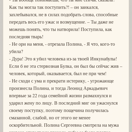
Как ты могла так поступить?! – он заикался,
захлебывался, не в силах подобрать слова, способные
передать весь его ужас и возмущение. – Ты даже не
можешь понять, что ты натворила! Поступила, как
последняя тварь!
- Не ори на меня, - отрезала Полина, - Я что, кого-то
убила?
- Дура! Это я убил человека из-за твоей Инкунабулы!
Если б не эта стервозная Булка, он был бы сейчас жив –
человек, который, оказывается, был не при чем!
- Не сходи с ума и прекрати истерику, - угрожающе
произнесла Полина, и тогда Леонид Аркадьевич
впервые за 22 года семейной жизни размахнулся и
ударил жену по лицу. В последний миг он ужаснулся
своему поступку, поэтому пощечина получилась
смазанной, слабой, но от этого не менее
оскорбительной. Полина Сергеевна смотрела на мужа