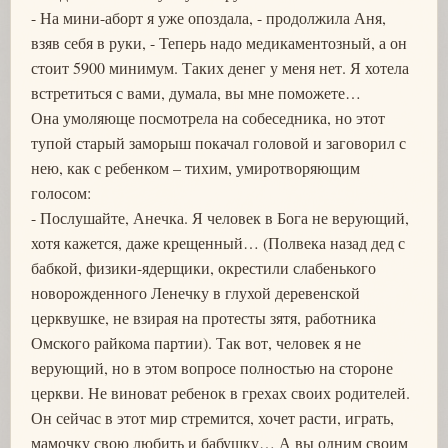
- На мини-аборт я уже опоздала, - продолжила Аня,
взяв себя в руки, - Теперь надо медикаментозный, а он
стоит 5900 минимум. Таких денег у меня нет. Я хотела
встретиться с вами, думала, вы мне поможете…
Она умоляюще посмотрела на собеседника, но этот
тупой старый заморыш покачал головой и заговорил с
нею, как с ребенком – тихим, умиротворяющим
голосом:
- Послушайте, Анечка. Я человек в Бога не верующий,
хотя кажется, даже крещенный… (Полвека назад дед с
бабкой, физики-ядерщики, окрестили слабенького
новорожденного Ленечку в глухой деревенской
церквушке, не взирая на протесты зятя, работника
Омского райкома партии). Так вот, человек я не
верующий, но в этом вопросе полностью на стороне
церкви. Не виноват ребенок в грехах своих родителей.
Он сейчас в этот мир стремится, хочет расти, играть,
мамочку свою любить и бабушку… А вы одним своим