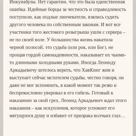
Инкунабулы. Нет гарантии, что это была единственная
ошибка. Идейные борцы за честность и справедливость
поступили, как подлые линчеватели, взялись судить
другого человека по собственным законам. И вот все
участники того жестокого розыгрыша ушли с сервера –
не по своей воле. У большинства жизнь накатила
черной полосой, это судьба (или рок, или Бог), не
прощая гордой самонадеянности, наказывает их чьими-
то длинными холодными руками. Иногда Леониду
Аркадьевичу хотелось верить, что ХавКинг жив и
выступает сейчас мстителем судьбы, честно говоря, он
даже не мог вспомнить, в какой момент так резко и
беспрекословно уверовал в его гибель. Готовый к
наказанию за свой грех, Леонид Аркадьевич ждал этого
наказания – как искупления, которое успокоит его
мятущуюся душу и избавит от призрака волчьих глаз…