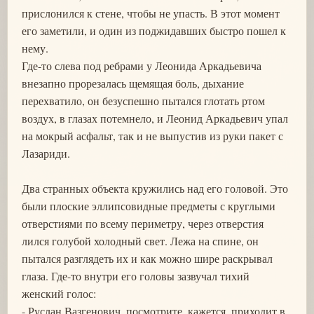
прислонился к стене, чтобы не упасть. В этот момент
его заметили, и один из поджидавших быстро пошел к
нему.
Где-то слева под ребрами у Леонида Аркадьевича
внезапно прорезалась щемящая боль, дыхание
перехватило, он безуспешно пытался глотать ртом
воздух, в глазах потемнело, и Леонид Аркадьевич упал
на мокрый асфальт, так и не выпустив из руки пакет с
Лазариди.
Два странных объекта кружились над его головой. Это
были плоские эллипсовидные предметы с круглыми
отверстиями по всему периметру, через отверстия
лился голубой холодный свет. Лежа на спине, он
пытался разглядеть их и как можно шире раскрывал
глаза. Где-то внутри его головы зазвучал тихий
женский голос:
- Руслан Вазгенович, посмотрите, кажется, приходит в