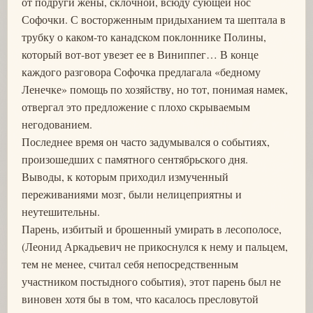
от подруги жены, склочной, всюду сующей нос
Софочки. С восторженным придыханием та шептала в
трубку о каком-то канадском поклоннике Полины,
который вот-вот увезет ее в Виниппег… В конце
каждого разговора Софочка предлагала «бедному
Ленечке» помощь по хозяйству, но тот, понимая намек,
отвергал это предложение с плохо скрываемым
негодованием.
Последнее время он часто задумывался о событиях,
произошедших с памятного сентябрьского дня.
Выводы, к которым приходил измученный
переживаниями мозг, были нелицеприятны и
неутешительны.
Парень, избитый и брошенный умирать в лесополосе,
(Леонид Аркадьевич не прикоснулся к нему и пальцем,
тем не менее, считал себя непосредственным
участником постыдного события), этот парень был не
виновен хотя бы в том, что касалось пресловутой