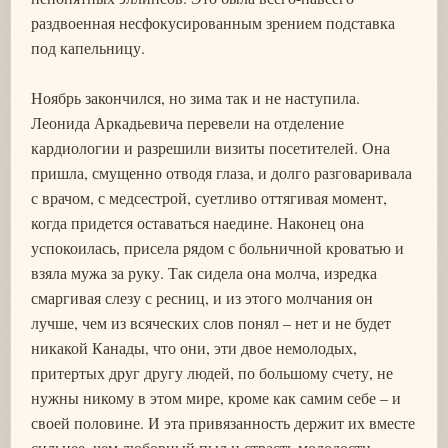
раздвоенная несфокусированным зрением подставка
под капельницу.
Ноябрь закончился, но зима так и не наступила.
Леонида Аркадьевича перевели на отделение
кардиологии и разрешили визиты посетителей. Она
пришла, смущенно отводя глаза, и долго разговаривала
с врачом, с медсестрой, суетливо оттягивая момент,
когда придется оставаться наедине. Наконец она
успокоилась, присела рядом с больничной кроватью и
взяла мужа за руку. Так сидела она молча, изредка
смаргивая слезу с ресниц, и из этого молчания он
лучше, чем из всяческих слов понял – нет и не будет
никакой Канады, что они, эти двое немолодых,
притертых друг другу людей, по большому счету, не
нужны никому в этом мире, кроме как самим себе – и
своей половине. И эта привязанность держит их вместе
сильнее, чем любовный пыл и страсть молодости.