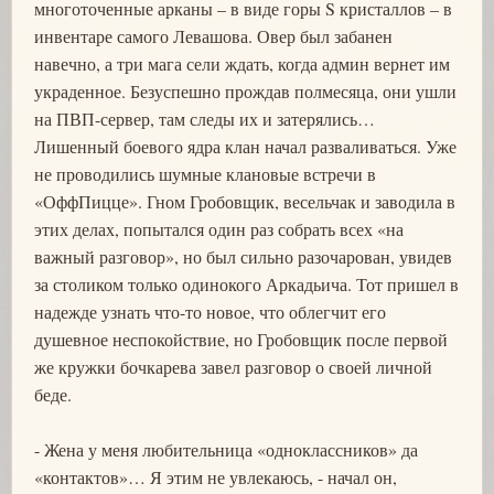
многоточенные арканы – в виде горы S кристаллов – в
инвентаре самого Левашова. Овер был забанен
навечно, а три мага сели ждать, когда админ вернет им
украденное. Безуспешно прождав полмесяца, они ушли
на ПВП-сервер, там следы их и затерялись…
Лишенный боевого ядра клан начал разваливаться. Уже
не проводились шумные клановые встречи в
«ОффПицце». Гном Гробовщик, весельчак и заводила в
этих делах, попытался один раз собрать всех «на
важный разговор», но был сильно разочарован, увидев
за столиком только одинокого Аркадьича. Тот пришел в
надежде узнать что-то новое, что облегчит его
душевное неспокойствие, но Гробовщик после первой
же кружки бочкарева завел разговор о своей личной
беде.
- Жена у меня любительница «одноклассников» да
«контактов»… Я этим не увлекаюсь, - начал он,