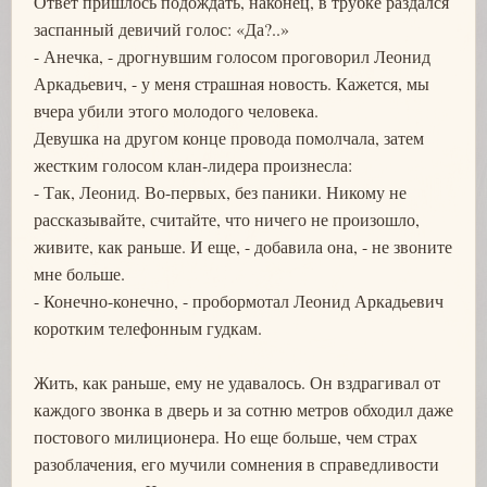
Ответ пришлось подождать, наконец, в трубке раздался
заспанный девичий голос: «Да?..»
- Анечка, - дрогнувшим голосом проговорил Леонид
Аркадьевич, - у меня страшная новость. Кажется, мы
вчера убили этого молодого человека.
Девушка на другом конце провода помолчала, затем
жестким голосом клан-лидера произнесла:
- Так, Леонид. Во-первых, без паники. Никому не
рассказывайте, считайте, что ничего не произошло,
живите, как раньше. И еще, - добавила она, - не звоните
мне больше.
- Конечно-конечно, - пробормотал Леонид Аркадьевич
коротким телефонным гудкам.
Жить, как раньше, ему не удавалось. Он вздрагивал от
каждого звонка в дверь и за сотню метров обходил даже
постового милиционера. Но еще больше, чем страх
разоблачения, его мучили сомнения в справедливости