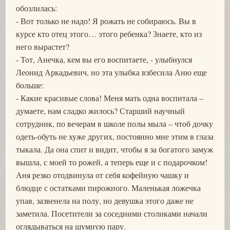
обозлилась:
- Вот только не надо! Я рожать не собираюсь. Вы в
курсе кто отец этого… этого ребенка? Знаете, кто из
него вырастет?
- Тот, Анечка, кем вы его воспитаете, - улыбнулся
Леонид Аркадьевич, но эта улыбка взбесила Аню еще
больше:
- Какие красивые слова! Меня мать одна воспитала –
думаете, нам сладко жилось? Старший научный
сотрудник, по вечерам в школе полы мыла – чтоб дочку
одеть-обуть не хуже других, постоянно мне этим в глаза
тыкала. Да она спит и видит, чтобы я за богатого замуж
вышла, с моей то рожей, а теперь еще и с подарочком!
Аня резко отодвинула от себя кофейную чашку и
блюдце с остатками пирожного. Маленькая ложечка
упав, зазвенела на полу, но девушка этого даже не
заметила. Посетители за соседними столиками начали
оглядываться на шумную пару.