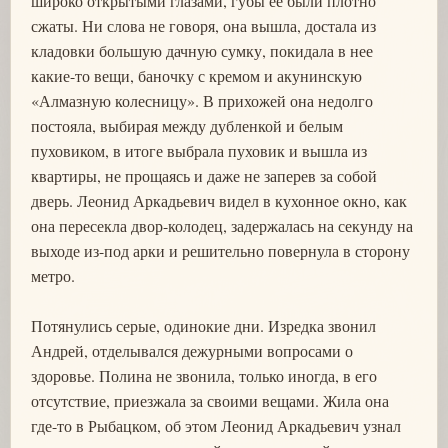
широко открытыми глазами, губы ее были плотно
сжаты. Ни слова не говоря, она вышла, достала из
кладовки большую дачную сумку, покидала в нее
какие-то вещи, баночку с кремом и акунинскую
«Алмазную колесницу». В прихожей она недолго
постояла, выбирая между дубленкой и белым
пуховиком, в итоге выбрала пуховик и вышла из
квартиры, не прощаясь и даже не заперев за собой
дверь. Леонид Аркадьевич видел в кухонное окно, как
она пересекла двор-колодец, задержалась на секунду на
выходе из-под арки и решительно повернула в сторону
метро.
Потянулись серые, одинокие дни. Изредка звонил
Андрей, отделывался дежурными вопросами о
здоровье. Полина не звонила, только иногда, в его
отсутствие, приезжала за своими вещами. Жила она
где-то в Рыбацком, об этом Леонид Аркадьевич узнал