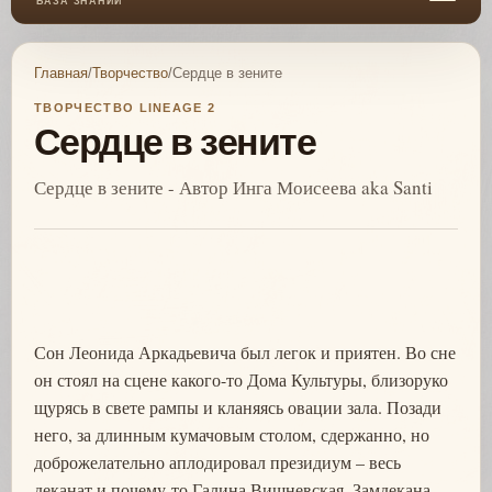
БАЗА ЗНАНИЙ
Главная
/
Творчество
/
Сердце в зените
ТВОРЧЕСТВО LINEAGE 2
Сердце в зените
Сердце в зените - Автор Инга Моисеева aka Santi
Сон Леонида Аркадьевича был легок и приятен. Во сне
он стоял на сцене какого-то Дома Культуры, близоруко
щурясь в свете рампы и кланяясь овации зала. Позади
него, за длинным кумачовым столом, сдержанно, но
доброжелательно аплодировал президиум – весь
деканат и почему-то Галина Вишневская. Замдекана