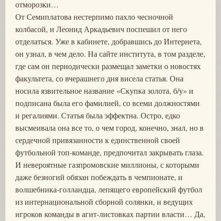
отморозки…
От Семиплатова нестерпимо пахло чесночной
колбасой, и Леонид Аркадьевич поспешил от него
отделаться. Уже в кабинете, добравшись до Интернета,
он узнал, в чем дело. На сайте института, в том разделе,
где сам он периодически размещал заметки о новостях
факультета, со вчерашнего дня висела статья. Она
носила язвительное название «Скупка золота, б/у» и
подписана была его фамилией, со всеми должностями
и регалиями. Статья была эффектна. Остро, едко
высмеивала она все то, о чем город, конечно, знал, но в
сердечной привязанности к единственной своей
футбольной топ-команде, предпочитал закрывать глаза.
И невероятные газпромовские миллионы, с которыми
даже безногий обязан побеждать в чемпионате, и
волшебника-голландца, лепящего европейский футбол
из интернациональной сборной солянки, и ведущих
игроков команды в агит-листовках партии власти… Да,