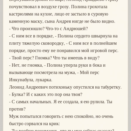
почувствовал в воздухе грозу. Полина грохотала
кастрюлями на кухне, лицо ее застыло в суровую
каменную маску, сына Андрея нигде не было видно.
- Что произошло? Что-то с Андрюшей?
- С ним все в порядке, - Полина сердито швырнула на
плиту тяжелую сковородку, - С ним все в полнейшем
порядке, просто ему не понравился мой игровой перс.
- Твой перс? Гномка? Что ты имеешь в виду?
- Нет, не гномка, - Полина уперла руки в бока и
вызывающе посмотрела на мужа, - Мой перс
Инкунабула, лукарка.
Леонид Андреевич потихоньку опустился на табуретку.
- Булка? И с каких это пор она твоя?
- С самых начальных. Я ее создала, я ею рулила. Ты
против?
Муж попытался говорить с нею спокойно, но очень
быстро сорвался на крик:
- Ты вообще понимаешь, что ты мне сейчас сказала?