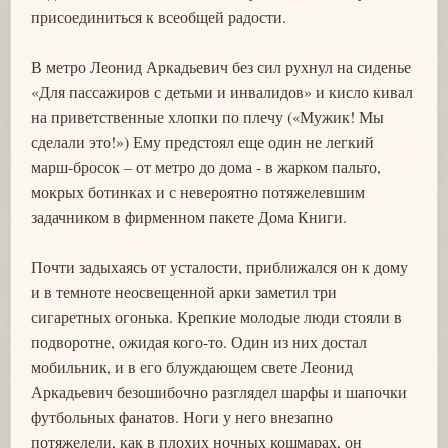
присоединиться к всеобщей радости.
В метро Леонид Аркадьевич без сил рухнул на сиденье
«Для пассажиров с детьми и инвалидов» и кисло кивал
на приветственные хлопки по плечу («Мужик! Мы
сделали это!») Ему предстоял еще один не легкий
марш-бросок – от метро до дома - в жарком пальто,
мокрых ботинках и с невероятно потяжелевшим
задачником в фирменном пакете Дома Книги.
Почти задыхаясь от усталости, приближался он к дому
и в темноте неосвещенной арки заметил три
сигаретных огонька. Крепкие молодые люди стояли в
подворотне, ожидая кого-то. Один из них достал
мобильник, и в его блуждающем свете Леонид
Аркадьевич безошибочно разглядел шарфы и шапочки
футбольных фанатов. Ноги у него внезапно
потяжелели, как в плохих ночных кошмарах, он