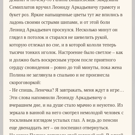
Семиплатов вручил Леониду Аркадьевичу грамоту и
букет роз. Яркие напыщенные цветы тут же впились в
ладонь своими острыми шипами, и от этой боли
Леонид Аркадьевич проснулся. Несколько минут он
глядел в потолок и старался не шевелить рукой,
которую отлежал во сне, и в которой кололи теперь
тысячи тонких иголок. Настроение было светлое – как
и должно быть воскресным утром после приятного
сердцу сновидения – ровно до той минуты, пока жена
Полина не заглянула в спальню и не произнесла
скороговоркой:
- Не спишь, Ленечка? Я завтракать, меня ждут в игре…
Эти слова напомнили Леониду Аркадьевичу о
вчерашнем дне, и на душе стало мрачно и неуютно. Из
зеркала в ванной на него смотрел немолодой человек с
тоскливым взглядом усталых глаз. А ведь до пенсии
еще двенадцать лет – он поспешил отвернуться.
На кухне Полина допивала свой зеленый чай. В одной