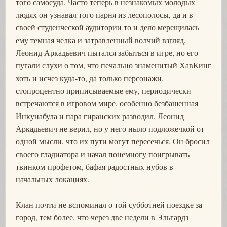
того самосуда. Часто теперь в незнакомых молодых
людях он узнавал того парня из лесополосы, да и в
своей студенческой аудитории то и дело мерещилась
ему темная челка и затравленный волчий взгляд.
Леонид Аркадьевич пытался забыться в игре, но его
пугали слухи о том, что печально знаменитый ХавКинг
хоть и исчез куда-то, да только персонажи,
стопроцентно приписываемые ему, периодически
встречаются в игровом мире, особенно безбашенная
Инкунабула и пара гиранских разводил. Леонид
Аркадьевич не верил, но у него ныло подложечкой от
одной мысли, что их пути могут пересечься. Он бросил
своего гладиатора и начал понемногу поигрывать
твинком-профетом, бафая радостных нубов в
начальных локациях.
Клан почти не вспоминал о той субботней поездке за
город, тем более, что через две недели в Эльгардз