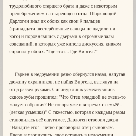
трудолюбивого старшего брата и даже с некоторым
пренебрежением на стареющего отца. Шаркающий
Дарлоген знал их обоих как свои 9 пальцев
(тринадцати шестерёночные вальцы не щадили ни
кого) и поровнявшись с дверьми в огромные залы
совещаний, в которых уже кипела дискуссия, кивком
спросил у обоих: "Где этот... Где Виргел?"
Гаркен в недоумении резко обернулся назад, напугав
дюжину охранников, не найдя Виргела, взглянув на
отца развёл руками. Сигинур лишь усмехнувшись
сквозь зубы прошипел: "Что Отец младшой не очень-то
жалует собрания? Не говоря уже о встречах с семьёй..
(легкая усмешка)" С тяжестью, которая с каждым разом
становилась всё ощутимее, Дарлоген отворил двери.
"Найдите его" - чётко проговорил отец сыновьям.
Двери захлопнулись, двое остались в недоумении.