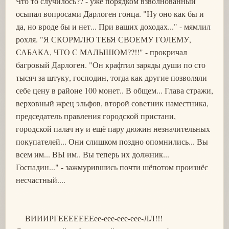
Что то случилось?? - уже порядком взволнованный
осыпал вопросами Дарлоген гонца. "Ну оно как бы и
да, но вроде бы и нет... При ваших доходах..." - мямлил
рохля. "Я СКОРМЛЮ ТЕБЯ СВОЕМУ ГОЛЕМУ,
САБАКА, ЧТО С МАЛЫШОМ??!!" - прокричал
багровый Дарлоген. "Он крафтил заряды души по сто
тысяч за штуку, господин, тогда как другие позволяли
себе цену в районе 100 монет.. В общем... Глава стражи,
верховный жрец эльфов, второй советник наместника,
председатель правления городской пристани,
городской палач ну и ещё пару дюжин незначительных
покупателей... Они слишком поздно опомнились... Вы
всем им... ВЫ им.. Вы теперь их должник...
Госпадин..." - зажмурившись почти шёпотом произнёс
несчастный....
ВИИИРГЕЕЕЕЕЕЕее-еее-еее-еее-ЛЛ!!!