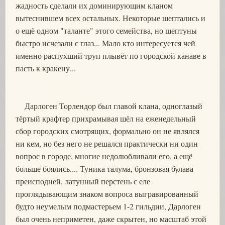
жадность сделали их доминирующим кланом
вытеснившем всех остальных. Некоторые шептались и
о ещё одном "таланте" этого семейства, но шептуны
быстро исчезали с глаз... Мало кто интересуется чей
именно распухший труп плывёт по городской канаве в
пасть к кракену...
Дарлоген Торлендор был главой клана, одноглазый
тёртый крафтер прихрамывая шёл на еженедельный
сбор городских смотрящих, формально он не являлся
ни кем, но без него не решался практически ни один
вопрос в городе, многие недолюбливали его, а ещё
больше боялись.... Туника талума, бронзовая булава
преисподней, латунный перстень с еле
проглядывающим знаком вопроса выгравированный
будто неумелым подмастерьем 1-2 гильдии, Дарлоген
был очень неприметен, даже скрытен, но масштаб этой