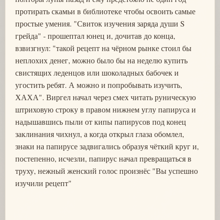
протирать скамьи в библиотеке чтобы освоить самые
простые умения. "Свиток изучения заряда души S
грейда" - прошептал юнец и, дочитав до конца,
взвизгнул: "такой рецепт на чёрном рынке стоил бы
неплохих денег, можно было бы на неделю купить
свистящих леденцов или шоколадных бабочек и
угостить ребят. А можно и попробывать изучить,
ХАХА". Виргел начал через смех читать руническую
штриховую строку в правом нижнем углу папируса и
надышавшись пыли от кипы папирусов под конец
заклинания чихнул, а когда открыл глаза обомлел,
знаки на папирусе задвигались образуя чёткий круг и,
постепенно, исчезли, папирус начал превращаться в
труху, нежный женский голос произнёс "Вы успешно
изучили рецепт"