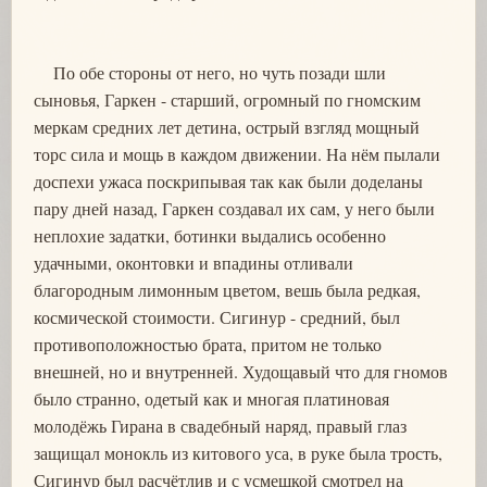
По обе стороны от него, но чуть позади шли
сыновья, Гаркен - старший, огромный по гномским
меркам средних лет детина, острый взгляд мощный
торс сила и мощь в каждом движении. На нём пылали
доспехи ужаса поскрипывая так как были доделаны
пару дней назад, Гаркен создавал их сам, у него были
неплохие задатки, ботинки выдались особенно
удачными, оконтовки и впадины отливали
благородным лимонным цветом, вешь была редкая,
космической стоимости. Сигинур - средний, был
противоположностью брата, притом не только
внешней, но и внутренней. Худощавый что для гномов
было странно, одетый как и многая платиновая
молодёжь Гирана в свадебный наряд, правый глаз
защищал монокль из китового уса, в руке была трость,
Сигинур был расчётлив и с усмешкой смотрел на