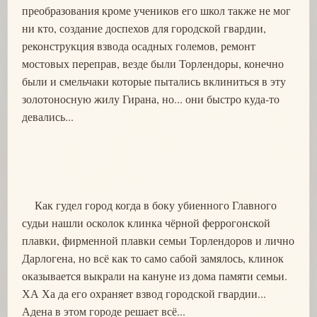
преобразования кроме учеников его школ также не мог
ни кто, создание доспехов для городской гвардии,
реконструкция взвода осадных големов, ремонт
мостовых переправ, везде были Торлендоры, конечно
были и смельчаки которые пытались вклиниться в эту
золотоносную жилу Гирана, но... они быстро куда-то
девались...
Как гудел город когда в боку убиенного Главного
судьи нашли осколок клинка чёрной феррогонской
плавки, фирменной плавки семьи Торлендоров и лично
Дарлогена, но всё как то само сабой замялось, клинок
оказывается выкрали на кануне из дома памяти семьи.
ХА Ха да его охраняет взвод городской гвардии...
Адена в этом городе решает всё...