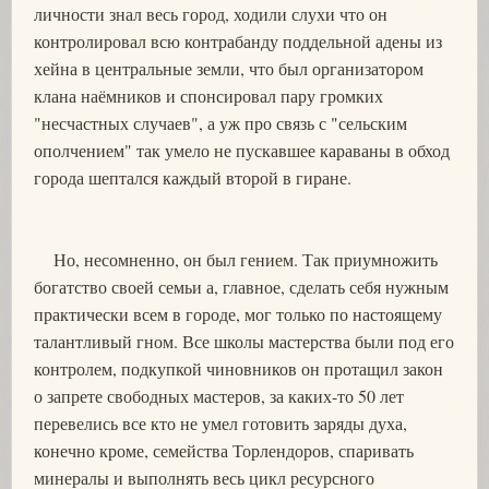
личности знал весь город, ходили слухи что он
контролировал всю контрабанду поддельной адены из
хейна в центральные земли, что был организатором
клана наёмников и спонсировал пару громких
"несчастных случаев", а уж про связь с "сельским
ополчением" так умело не пускавшее караваны в обход
города шептался каждый второй в гиране.
Но, несомненно, он был гением. Так приумножить
богатство своей семьи а, главное, сделать себя нужным
практически всем в городе, мог только по настоящему
талантливый гном. Все школы мастерства были под его
контролем, подкупкой чиновников он протащил закон
о запрете свободных мастеров, за каких-то 50 лет
перевелись все кто не умел готовить заряды духа,
конечно кроме, семейства Торлендоров, спаривать
минералы и выполнять весь цикл ресурсного