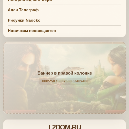
Аден Телеграф
Рисунки Naocko
Новичкам посвящается
Баннер в правой колонке
300x250 / 300x600 / 240x400
L2DOM.RU