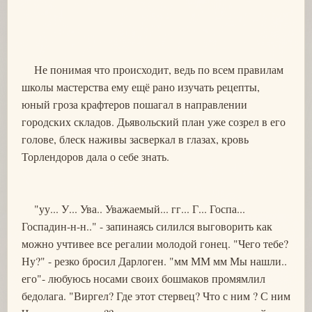
Не понимая что происходит, ведь по всем правилам
школы мастерства ему ещё рано изучать рецепты,
юный гроза крафтеров пошагал в направлении
городских складов. Дьявольский план уже созрел в его
голове, блеск наживы засверкал в глазах, кровь
Торлендоров дала о себе знать.
"уу... У... Ува.. Уважаемый... гг... Г... Госпа...
Госпадин-н-н.." - запинаясь силился выговорить как
можно учтивее все регалии молодой гонец. "Чего тебе?
Ну?" - резко бросил Дарлоген. "мм ММ мм Мы нашли..
его"- любуюсь носами своих бошмаков промямлил
бедолага. "Виргел? Где этот стервец? Что с ним ? С ним