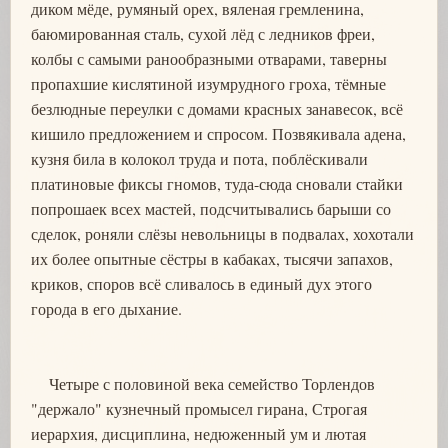
диком мёде, румяный орех, вяленая гремленина,
баюмированная сталь, сухой лёд с ледников фреи,
колбы с самыми ранообразными отварами, таверны
пропахшие кислятиной изумрудного гроха, тёмные
безлюдные переулки с домами красных занавесок, всё
кишило предложением и спросом. Позвякивала адена,
кузня била в колокол труда и пота, поблёскивали
платиновые фиксы гномов, туда-сюда сновали стайки
попрошаек всех мастей, подсчитывались барыши со
сделок, роняли слёзы невольницы в подвалах, хохотали
их более опытные сёстры в кабаках, тысячи запахов,
криков, споров всё сливалось в единый дух этого
города в его дыхание.
Четыре с половиной века семейство Торлендов
"держало" кузнечный промысел гирана, Строгая
иерархия, дисциплина, недюженный ум и лютая