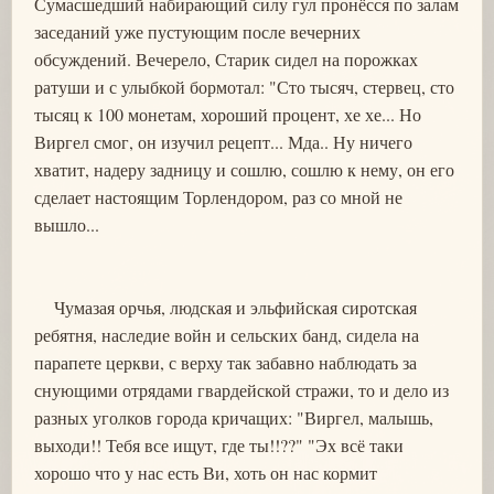
Сумасшедший набирающий силу гул пронёсся по залам
заседаний уже пустующим после вечерних
обсуждений. Вечерело, Старик сидел на порожках
ратуши и с улыбкой бормотал: "Сто тысяч, стервец, сто
тысяц к 100 монетам, хороший процент, хе хе... Но
Виргел смог, он изучил рецепт... Мда.. Ну ничего
хватит, надеру задницу и сошлю, сошлю к нему, он его
сделает настоящим Торлендором, раз со мной не
вышло...
Чумазая орчья, людская и эльфийская сиротская
ребятня, наследие войн и сельских банд, сидела на
парапете церкви, с верху так забавно наблюдать за
снующими отрядами гвардейской стражи, то и дело из
разных уголков города кричащих: "Виргел, малышь,
выходи!! Тебя все ищут, где ты!!??" "Эх всё таки
хорошо что у нас есть Ви, хоть он нас кормит