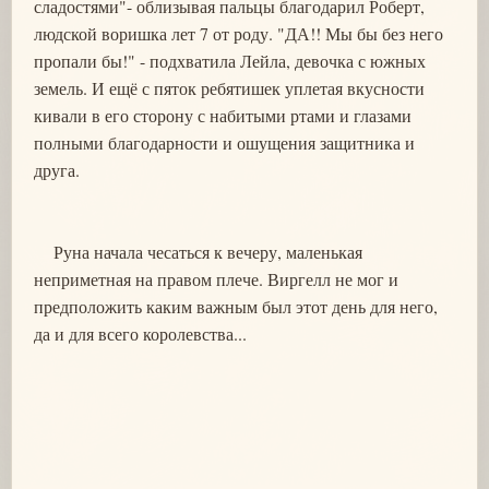
сладостями"- облизывая пальцы благодарил Роберт,
людской воришка лет 7 от роду. "ДА!! Мы бы без него
пропали бы!" - подхватила Лейла, девочка с южных
земель. И ещё с пяток ребятишек уплетая вкусности
кивали в его сторону с набитыми ртами и глазами
полными благодарности и ошущения защитника и
друга.
Руна начала чесаться к вечеру, маленькая
неприметная на правом плече. Виргелл не мог и
предположить каким важным был этот день для него,
да и для всего королевства...