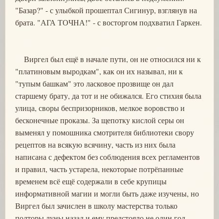
"Базар?" - с улыбкой прошептал Сигинур, взглянув на
брата. "АГА ТОЧНА!" - с восторгом подхватил Гаркен.
Виргел был ещё в начале пути, он не относился ни к
"платиновым выродкам", как он их называл, ни к
"тупым башкам" это ласковое прозвище он дал
старшему брату, да тот и не обижался. Его стихия была
улица, своры беспризорников, мелкое воровство и
бесконечные проказы. За щепотку кислой серы он
выменял у помошника смотрителя библиотеки свору
рецептов на всякую всячину, часть из них была
написана с дефектом без соблюдения всех регламентов
и правил, часть устарела, некоторые потрёпанные
временем всё ещё содержали в себе крупицы
информативной магии и могли быть даже изучены, но
Виргел был зачислен в школу мастерства только
полторы луны назад и ему предстояло не один год