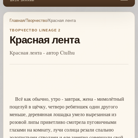
БАЗА ЗНАНИЙ
Главная
/
Творчество
/
Красная лента
ТВОРЧЕСТВО LINEAGE 2
Красная лента
Красная лента - автор Ctulhu
Всё как обычно, утро - завтрак, жена - мимолётный
поцелуй в щёчку, четверо ребятишек один другого
меньше, деревянная лошадка умело вырезанная из
розовой липы приветливо смотрела пуговичными
глазами на комнату, лучи солнца резали спальню
золотистыми стволами и еле заметно совершали свой