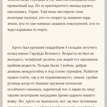
привычный ход. Из-за приоткрытого оконца шумел,
просыпаясь, Гиран. Торговцы мастерили свои
нехитрые палатки, кто-то спорил за лишнюю пядь
земли, кто-то уже начинал зазывать покупателей, кто-то
ждал караваны из порта.
Аргел был крепким гвардейцем 4 гильдии летучего
полка имени Гарсвуда Великого. Возраста он был не
молодого, четвёртый десяток для людей его призвания
крайняя редкость. Позади были 3 войны, добрая
дюжина междуусобиц и под сотню турниров. Разбитое
правое плёчо, так и не поравнявшееся с левым, грубые
ручищи когда-то бывшие оружием поопаснее
оголённого кинжала, перебитый нос и шрам по лицу
такими нехитрыми наградами время одарило нашего
вояку. Но, Аргел не жаловался, нет, он был человеком
своего времени, он убивал чтобы выжить, он убивал