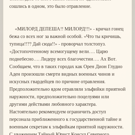
сошлись в одном, это было отравление.
«МИЛОРД ДЕПЕША!! МИЛОРД!!!» - кричал гонец
бежа со всех ног за важной особой. «Что ты кричишь,
тупица!!?? Дай сюда!!» - проворчал толстопуз.
«Достопочтенному всемогущему вели…. Царю
поднебесно…. Лидеру всех благочестии…. Ах Вот.
Сообщаем, что в таких городах как Орен Дион Глудио
Аден произошли смерти видных военных чинов и
искусных гвардейцев по причине отравления.
Предположительно ядом отравляли эльфийки приятной
наружности, предположительно поцелуями или
другими действами любовного характера.
Настоятельно рекомендуем ограничить доступ
персонала приближенного к государственной тайне и
военным секретам к эльфийкам приятной наружности.
С уважением Тайный Юрист Консул Северного