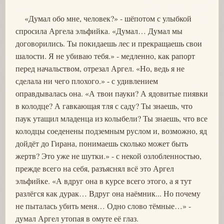
«Думал обо мне, человек?» - шёпотом с улыбкой
спросила Аргела эльфийка. «Думал… Думал мы
договорились. Ты покидаешь лес и прекращаешь свои
шалости. Я не убиваю тебя.» - медленно, как рапорт
перед начальством, отрезал Аргел. «Но, ведь я не
сделала ни чего плохого.» - с удивлением
оправдывалась она. «А твои пауки? А ядовитые пиявки
в колодце? А гавкающая тля с саду? Ты знаешь, что
паук утащил младенца из колыбели? Ты знаешь, что все
колодцы соеденены подземным руслом и, возможно, яд
дойдёт до Гирана, понимаешь сколько может быть
жертв? Это уже не шутки.» - с некой озлобленностью,
прежде всего на себя, разъяснял всё это Аргел
эльфийке. «А вдруг она в курсе всего этого, а я тут
разлёгся как дурак… Вдруг она наёмник... Но почему
не пыталась убить меня… Одно слово тёмные…» -
думал Аргел утопая в омуте её глаз.