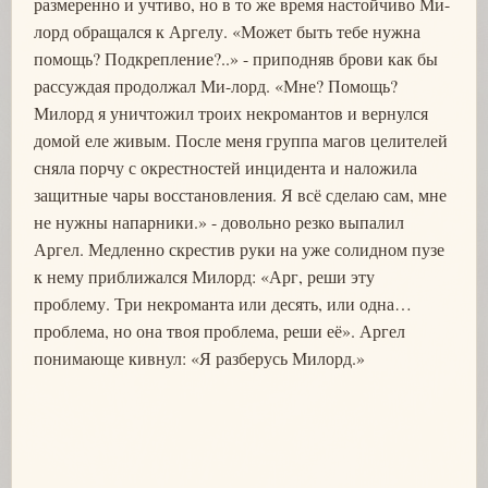
размеренно и учтиво, но в то же время настойчиво Ми-
лорд обращался к Аргелу. «Может быть тебе нужна
помощь? Подкрепление?..» - приподняв брови как бы
рассуждая продолжал Ми-лорд. «Мне? Помощь?
Милорд я уничтожил троих некромантов и вернулся
домой еле живым. После меня группа магов целителей
сняла порчу с окрестностей инцидента и наложила
защитные чары восстановления. Я всё сделаю сам, мне
не нужны напарники.» - довольно резко выпалил
Аргел. Медленно скрестив руки на уже солидном пузе
к нему приближался Милорд: «Арг, реши эту
проблему. Три некроманта или десять, или одна…
проблема, но она твоя проблема, реши её». Аргел
понимающе кивнул: «Я разберусь Милорд.»