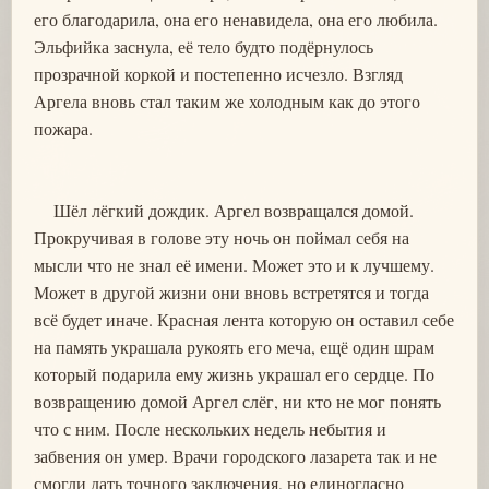
его благодарила, она его ненавидела, она его любила.
Эльфийка заснула, её тело будто подёрнулось
прозрачной коркой и постепенно исчезло. Взгляд
Аргела вновь стал таким же холодным как до этого
пожара.
Шёл лёгкий дождик. Аргел возвращался домой.
Прокручивая в голове эту ночь он поймал себя на
мысли что не знал её имени. Может это и к лучшему.
Может в другой жизни они вновь встретятся и тогда
всё будет иначе. Красная лента которую он оставил себе
на память украшала рукоять его меча, ещё один шрам
который подарила ему жизнь украшал его сердце. По
возвращению домой Аргел слёг, ни кто не мог понять
что с ним. После нескольких недель небытия и
забвения он умер. Врачи городского лазарета так и не
смогли дать точного заключения, но единогласно