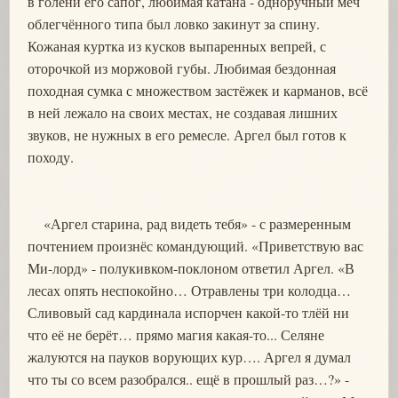
в голени его сапог, любимая катана - одноручный меч
облегчённого типа был ловко закинут за спину.
Кожаная куртка из кусков выпаренных вепрей, с
оторочкой из моржовой губы. Любимая бездонная
походная сумка с множеством застёжек и карманов, всё
в ней лежало на своих местах, не создавая лишних
звуков, не нужных в его ремесле. Аргел был готов к
походу.
«Аргел старина, рад видеть тебя» - с размеренным
почтением произнёс командующий. «Приветствую вас
Ми-лорд» - полукивком-поклоном ответил Аргел. «В
лесах опять неспокойно… Отравлены три колодца…
Сливовый сад кардинала испорчен какой-то тлёй ни
что её не берёт… прямо магия какая-то... Селяне
жалуются на пауков ворующих кур…. Аргел я думал
что ты со всем разобрался.. ещё в прошлый раз…?» -