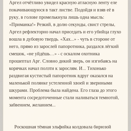
Аргел отчётливо увидел красную атласную ленту еле
покачивающуюся в такт листве. Подойдя и взяв её в
руку, в голове промелькнула лишь одна мысль:
«Приманка!» Резкий, в долю секунды, свист стрелы,
Аргел рефлекторно начал приседать и его убийца глухо
вошла в дубовую твердь. «Хах...» - чуть в стороне от
него, прямо из зарослей папоротника, раздался лёгкий
смешок, «не уйдёшь…» - с оскалом охотника
прошептал Арг. Словно дикий зверь, он изгибаясь на
корячках начал ползти к зарослям. И... Тихонько
раздвигая кустистый папоротник вдруг оказался на
маленькой полянке устеленной хвоей и звериными
шкурами. Проблема была найдена. Его глаза до этого
момента сосредоточенные стали наливаться темнотой,
забвением, желанием...
Роскошная тёмная эльфийка колдовала бирюзой