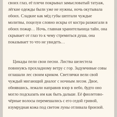
своих глаз, её плечи покрывал замысловатый татуаж,
лёгкие одежды были уже не нужны, ночь окутывала
обоих. Сладкие как мёд губы шептали чуждые
молитвы, поцелуи словно искры от костра разжигали в
обоих пожар… Ночь, главная хранительница тайн, она
скрывает от глаз то к чему стремиться душа, она
показывает то что не увидеть…
Цикады пели свои песни. Листва шелестела
повинуясь прохладному ветру с гор. Задумчивые совы
оглашали лес своим криком. Светлячки вели свой
чуждый мигающий диалог с ночным лесом. Двое,
обнявшись, лежали направив взор в небо, будто оно
могло подсказать им как быть дальше. Её фиолетово-
чёрные волосы перемешались с его седой гривой,
изумрудная кожа под светом луны отливала бронзой.