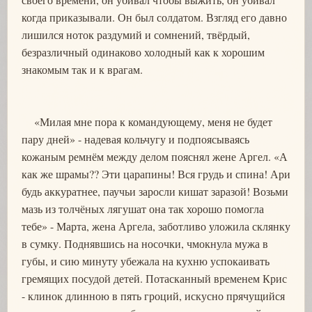
когда приказывали. Он был солдатом. Взгляд его давно
лишился ноток раздумий и сомнений, твёрдый,
безразличный одинаково холодный как к хорошим
знакомым так и к врагам.
«Милая мне пора к командующему, меня не будет
пару дней» - надевая кольчугу и подпоясываясь
кожаным ремнём между делом пояснял жене Аргел. «А
как же шрамы?? Эти царапины! Вся грудь и спина! Ари
будь аккуратнее, паучьи заросли кишат заразой! Возьми
мазь из толчёных лягушат она так хорошо помогла
тебе» - Марта, жена Аргела, заботливо уложила склянку
в сумку. Поднявшись на носочки, чмокнула мужа в
губы, и сию минуту убежала на кухню успокаивать
гремящих посудой детей. Потасканный временем Крис
- клинок длинною в пять гроций, искусно прячущийся