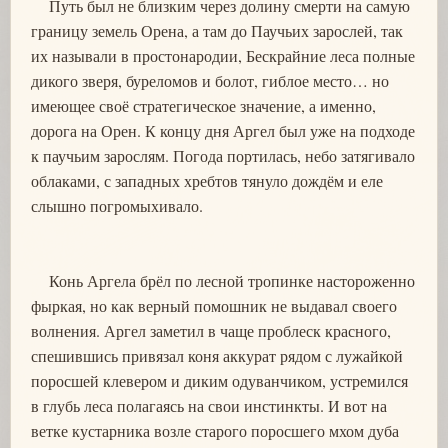
Путь был не близким через долину смерти на самую
границу земель Орена, а там до Паучьих зарослей, так
их называли в простонародии, Бескрайние леса полные
дикого зверя, буреломов и болот, гиблое место… но
имеющее своё стратегическое значение, а именно,
дорога на Орен. К концу дня Аргел был уже на подходе
к паучьим зарослям. Погода портилась, небо затягивало
облаками, с западных хребтов тянуло дождём и еле
слышно погромыхивало.
Конь Аргела брёл по лесной тропинке настороженно
фыркая, но как верный помошник не выдавал своего
волнения. Аргел заметил в чаще проблеск красного,
спешившись привязал коня аккурат рядом с лужайкой
поросшей клевером и диким одуванчиком, устремился
в глубь леса полагаясь на свои инстинкты. И вот на
ветке кустарника возле старого поросшего мхом дуба