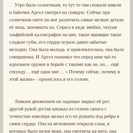
Утро было солнечным, то тут то там сновали шмели
и бабочки Аргел смотрел на спящую. Сейчас при
солнечном свете он мог различить самые мелкие детали
её лица, запомнить их. Серьга в виде змейки, татуаж
эльфийской каллиграфии на шее, такие манящие такие
сладкие губы, его сердце играло давно забытые
мелодии. Она была молода, и привлекательна, она была
совершенна. И Аргел понимал что перед ним чьё-то
идеальное оружее в борьбе с такими как он, но… ещё
секунду… ещё один миг… « Почему сейчас, почему в
этой жизни» - пронеслось в его голове.
Ловким движением он ладонью закрыл ей рот,
другой рукой достав кинжал из голени сапога с
точностью ювелира загнал его по рукоять под ребро в
самое сердце. Она на мгновение открыла глаза, в
которых было целое море, она смотрела на него, она