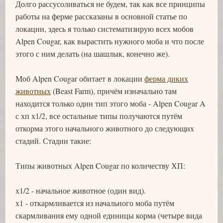
Долго рассусоливаться не будем, так как все принципы
работы на ферме рассказаны в основной статье по
локации, здесь я только систематизирую всех мобов
Alpen Cougar, как вырастить нужного моба и что после
этого с ним делать (на шашлык, конечно же).
Моб Alpen Cougar обитает в локации
ферма диких
животных
(Beast Farm), причём изначально там
находится только один тип этого моба - Alpen Cougar A
с хп х1/2, все остальные типы получаются путём
откорма этого начального животного до следующих
стадий. Стадии такие:
Типы животных Alpen Cougar по количеству ХП:
х1/2 - начальное животное (один вид).
х1 - откармливается из начального моба путём
скармливания ему одной единицы корма (четыре вида