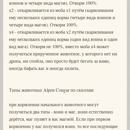
воинов и четыре вида магов). Откорм 100%.
х2 - откармливается из моба х1 путём скармливания
ему нескольких единиц корма (четыре вида воинов и
четыре вида магов). Откорм 100%.
х4 - откармливается из моба х2 путём скармливания
ему нескольких единиц корма (один вид воина и один
вид мага). Откорм не 100%, вместо моба х4 может
получиться прирученное животное, у которого нет ни
дропа, ни спойла, оно просто будет бегать за вами,
иногда бафать вас и иногда хилить.
Типы животных Alpen Cougar по скиллам:
при кормлении начального животного могут
получиться два типа - воин и маг, воин естественно
дерётся, маг пуляет в вас магией. Если при первом
кормлении у вас получился воин, то все последующие