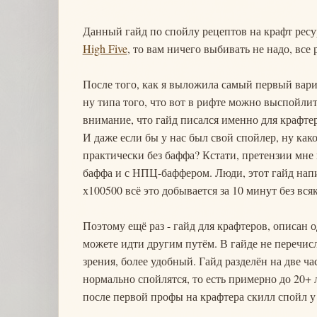
Данный гайд по спойлу рецептов на крафт ресу
High Five
, то вам ничего выбивать не надо, вс
После того, как я выложила самый первый вари
ну типа того, что вот в рифте можно выспойлит
внимание, что гайд писался именно для крафтер
И даже если бы у нас был свой спойлер, ну как
практически без баффа? Кстати, претензии мне 
баффа и с НПЦ-баффером. Люди, этот гайд напис
х100500 всё это добывается за 10 минут без вся
Поэтому ещё раз - гайд для крафтеров, описан 
можете идти другим путём. В гайде не перечис
зрения, более удобный. Гайд разделён на две ча
нормально спойлятся, то есть примерно до 20+ л
после первой профы на крафтера скилл спойл у