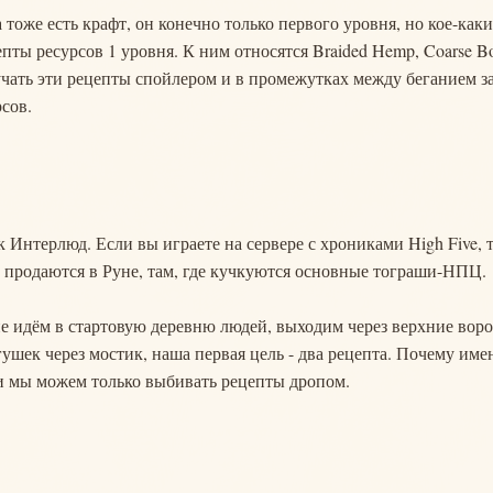
 тоже есть крафт, он конечно только первого уровня, но кое-каки
епты ресурсов 1 уровня. К ним относятся Braided Hemp, Coarse B
изучать эти рецепты спойлером и в промежутках между беганием з
сов.
 Интерлюд. Если вы играете на сервере с хрониками High Five, 
и продаются в Руне, там, где кучкуются основные тограши-НПЦ.
не идём в стартовую деревню людей, выходим через верхние воро
ушек через мостик, наша первая цель - два рецепта. Почему име
, и мы можем только выбивать рецепты дропом.