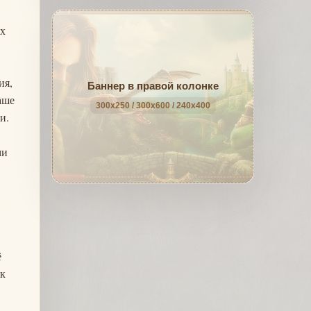
ах
ия,
Баннер в правой колонке
аше
300x250 / 300x600 / 240x400
и.
ми
ё
ак