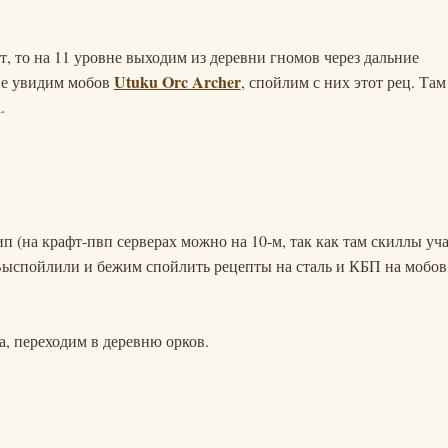
т, то на 11 уровне выходим из деревни гномов через дальние
Utuku Orc Archer
 не увидим мобов
, спойлим с них этот рец. Там
.
ип (на крафт-пвп серверах можно на 10-м, так как там скиллы уча
Выспойлили и бежим спойлить рецепты на сталь и КБП на мобов
та, переходим в деревню орков.