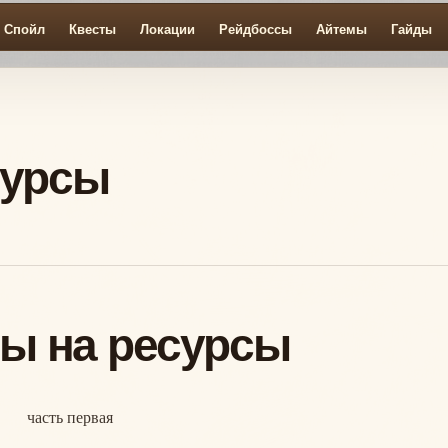
Спойл
Квесты
Локации
Рейдбоссы
Айтемы
Гайды
сурсы
ы на ресурсы
часть первая