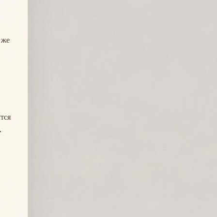
 же
тся
,