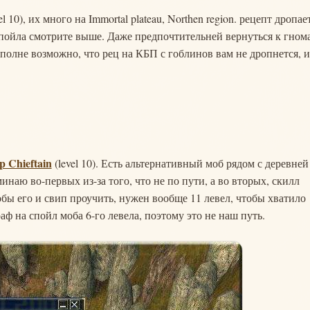
el 10), их много на Immortal plateau, Northen region. рецепт дропае
пойла смотрите выше. Даже предпочтительней вернуться к гном
1 вполне возможно, что рец на КБП с гоблинов вам не дропнется, и
p Chieftain
(level 10). Есть альтернативный моб рядом с деревней
минаю во-первых из-за того, что не по пути, а во вторых, скилл
обы его и свип проучить, нужен вообще 11 левел, чтобы хватило
аф на спойл моба 6-го левела, поэтому это не наш путь.