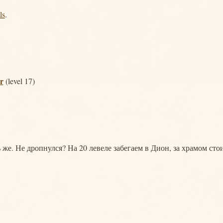
ls
.
r
(level 17)
сь же. Не дропнулся? На 20 левеле забегаем в Дион, за храмом сто