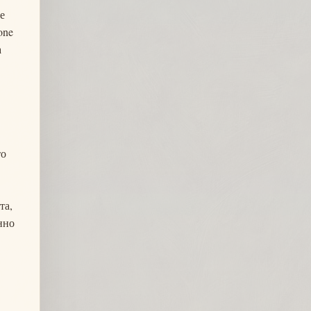
е
one
а
то
та,
нно