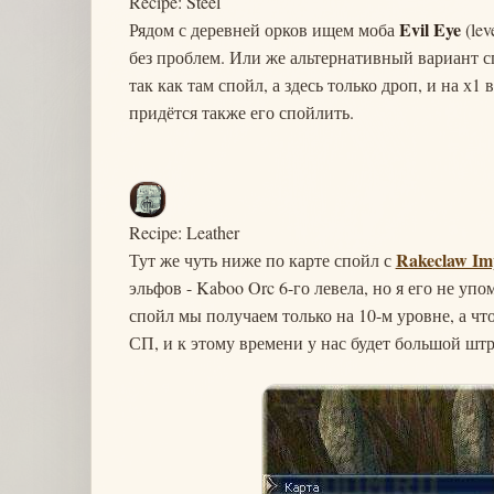
Recipe: Steel
Evil Eye
Рядом с деревней орков ищем моба
(lev
без проблем. Или же альтернативный вариант с
так как там спойл, а здесь только дроп, и на х
придётся также его спойлить.
Recipe: Leather
Rakeclaw Im
Тут же чуть ниже по карте спойл с
эльфов - Kaboo Orc 6-го левела, но я его не упо
спойл мы получаем только на 10-м уровне, а чт
СП, и к этому времени у нас будет большой штр