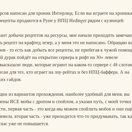
рсов написан для хроник Интерлюд. Если вы играете на хроник
е рецепты продаются в Руне у НПЦ Hedinger рядом с кузницей.
ант добычи рецептов на ресурсы, мне начали приходить замечан
ь рецепт на крафтед лезер, а у меня это не написано. Обращаю в
ов - то есть как добыть все рецепты, не прибегая к чужой помощ
ой дурак пойдёт на открытии сервера в рифт на 30+ левеле
высказали люди, которые играют на каком-то сервере с 48 слота
ан для тех, кто играет на лоу-рейтах и без НПЦ-баффера. А на
ких гайдов.
один из вариантов прохождения, наиболее удобный для меня, вы
лены ВСЕ мобы с дропом и спойлом, а указан путь, с моей точки
сти, первая часть - это когда мы можем спойлить мобов и они ещ
евела, вторая часть - уже приходится что-то придумывать, так к
 нас уже не повышается.