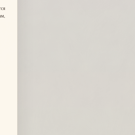
тся
ам,