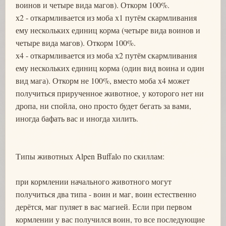
воинов и четыре вида магов). Откорм 100%.
х2 - откармливается из моба х1 путём скармливания
ему нескольких единиц корма (четыре вида воинов и
четыре вида магов). Откорм 100%.
х4 - откармливается из моба х2 путём скармливания
ему нескольких единиц корма (один вид воина и один
вид мага). Откорм не 100%, вместо моба х4 может
получиться прирученное животное, у которого нет ни
дропа, ни спойла, оно просто будет бегать за вами,
иногда бафать вас и иногда хилить.
Типы животных Alpen Buffalo по скиллам:
при кормлении начального животного могут
получиться два типа - воин и маг, воин естественно
дерётся, маг пуляет в вас магией. Если при первом
кормлении у вас получился воин, то все последующие