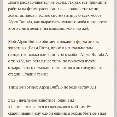
Долго рассусоливаться не будем, так как все принципы
работы на ферме рассказаны в основной статье по
локации, здесь я только систематизирую всех мобов
Alpen Buffalo, как вырастить нужного моба и что после
этого с ним делать (на шашлык, конечно же).
Моб Alpen Buffalo обитает в локации
ферма диких
животных
(Beast Farm), причём изначально там
находится только один тип этого моба - Alpen Buffalo A
с хп х1/2, все остальные типы получаются путём
откорма этого начального животного до следующих
стадий. Стадии такие:
Типы животных Alpen Buffalo по количеству ХП:
х1/2 - начальное животное (один вид).
х1 - откармливается из начального моба путём
скармливания ему одной единицы корма (четыре вида