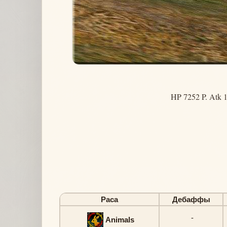
HP 7252 P. Atk 
Раса
Дебаффы
-
Animals