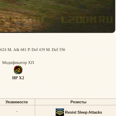
1624 M. Atk 681 P. Def 439 M. Def 356
Модификатор ХП
HP X2
Уязвимости
Резисты
-
Resist Sleep Attacks