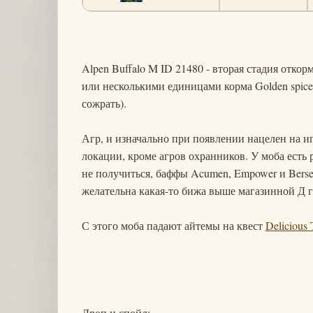
Alpen Buffalo M ID 21480 - вторая стадия отко
или несколькими единицами корма Golden spice 
сожрать).
Агр, и изначально при появлении нацелен на и
локации, кроме агров охранников. У моба есть 
не получиться, баффы Acumen, Empower и Berserk
желательна какая-то бижа выше магазинной Д г
С этого моба падают айтемы на квест
Delicious
Дроп и спойл: