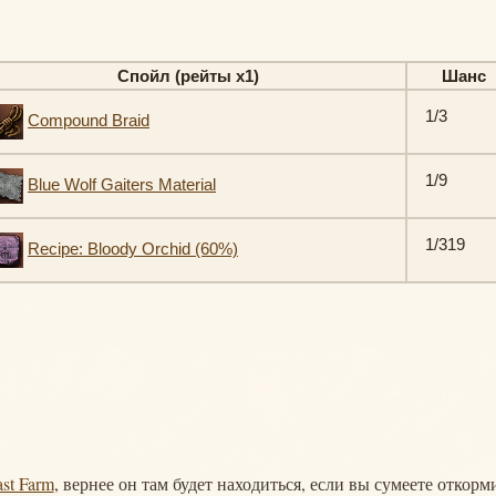
Спойл (рейты х1)
Шанс
1/3
Compound Braid
1/9
Blue Wolf Gaiters Material
1/319
Recipe: Bloody Orchid (60%)
st Farm
, вернее он там будет находиться, если вы сумеете откорм