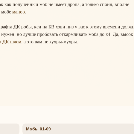
ак как полученный моб не имеет дропа, а только спойл, вполне
а мобе
манор
.
крафта ДК робы, кеи на БВ хэви низ у вас к этому времени долж
 нужен, но лучше пробовать откармливать моба до х4. Да, высок
а ДК шлем
, а это вам не хухры-мухры.
Мобы 01-09