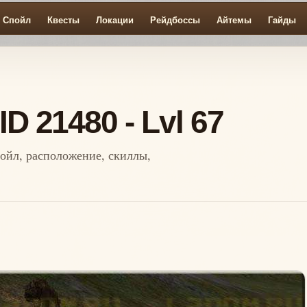
Спойл
Квесты
Локации
Рейдбоссы
Айтемы
Гайды
ID 21480 - Lvl 67
спойл, расположение, скиллы,