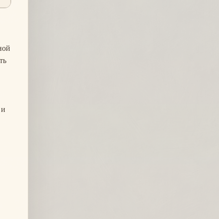
ной
ть
 и