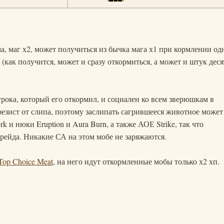
рма, маг х2, может получиться из бычка мага х1 при кормлении од
(как получится, может и сразу откормиться, а может и штук деся
грока, который его откормил, и социален ко всем зверюшкам в
резист от слипа, поэтому заслипать сагрившееся животное может
 и нюки Eruption и Aura Burn, а также АОЕ Strike, так что
рейда. Никакие СА на этом мобе не заряжаются.
 Top Choice Meat
, на него идут откормленные мобы только х2 хп.