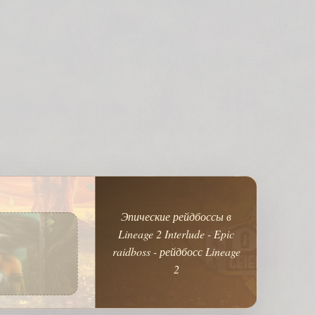
Эпические рейдбоссы в
Lineage 2 Interlude - Epic
raidboss - рейдбосс Lineage
2