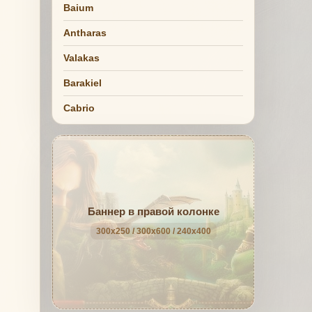
Baium
Antharas
Valakas
Barakiel
Cabrio
Баннер в правой колонке
300x250 / 300x600 / 240x400