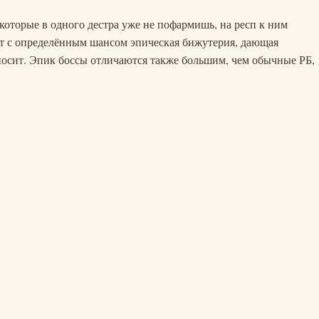
которые в одного дестра уже не пофармишь, на респ к ним
ает с определённым шансом эпическая бижутерия, дающая
носит. Эпик боссы отличаются также большим, чем обычные РБ,