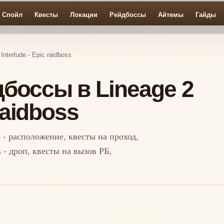
Спойл
Квесты
Локации
Рейдбоссы
Айтемы
Гайды
nterlude - Epic raidboss
боссы в Lineage 2
 raidboss
e - расположение, квесты на проход,
 - дроп, квесты на вызов РБ,