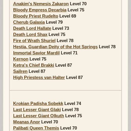
Anakim's Nemesis Zakaron
Level 70
Bloody Empress Decarbia
Level 75
Bloody Priest Rudelto
Level 69
Cherub Galaxia
Level 79
Death Lord Hallate
Level 73
Death Lord Shax
Level 75
Fire of Wrath Shuriel
Level 78
Hestia, Guardian Deity of the Hot Springs
Level 78
Immortal Savior Mardil
Level 71
Kernon
Level 75
Ketra's Chief Brakki
Level 87
Sailren
Level 87
High Priestess van Halter
Level 87
Krokian Padisha Sobekk
Level 74
Last Lesser Giant Glaki
Level 78
Last Lesser Giant Olkuth
Level 75
Meanas Anor
Level 70
Palibati Queen Themis
Level 70