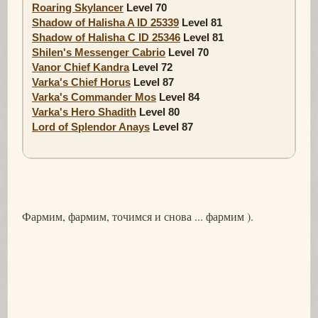
Roaring Skylancer
Level 70
Shadow of Halisha A ID 25339
Level 81
Shadow of Halisha C ID 25346
Level 81
Shilen's Messenger Cabrio
Level 70
Vanor Chief Kandra
Level 72
Varka's Chief Horus
Level 87
Varka's Commander Mos
Level 84
Varka's Hero Shadith
Level 80
Lord of Splendor Anays
Level 87
Фармим, фармим, точимся и снова ... фармим ).