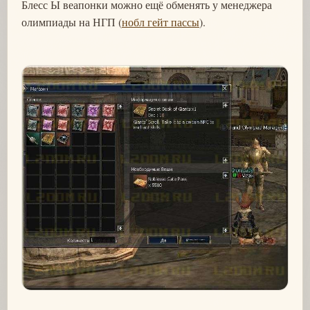
Блесс Ы веапонки можно ещё обменять у менеджера
олимпиады на НГП (
нобл гейт пассы
).