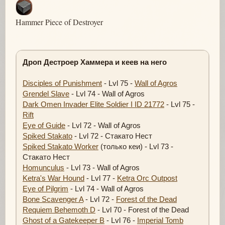
Hammer Piece of Destroyer
Дроп Дестроер Хаммера и кеев на него
Disciples of Punishment
- Lvl 75 -
Wall of Agros
Grendel Slave
- Lvl 74 - Wall of Agros
Dark Omen Invader Elite Soldier I ID 21772
- Lvl 75 -
Rift
Eye of Guide
- Lvl 72 - Wall of Agros
Spiked Stakato
- Lvl 72 - Стакато Нест
Spiked Stakato Worker
(только кеи) - Lvl 73 -
Стакато Нест
Homunculus
- Lvl 73 - Wall of Agros
Ketra's War Hound
- Lvl 77 -
Ketra Orc Outpost
Eye of Pilgrim
- Lvl 74 - Wall of Agros
Bone Scavenger A
- Lvl 72 -
Forest of the Dead
Requiem Behemoth D
- Lvl 70 - Forest of the Dead
Ghost of a Gatekeeper B
- Lvl 76 -
Imperial Tomb