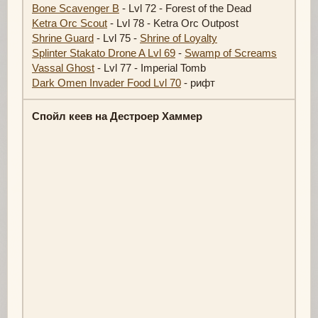
Bone Scavenger B
- Lvl 72 - Forest of the Dead
Ketra Orc Scout
- Lvl 78 - Ketra Orc Outpost
Shrine Guard
- Lvl 75 -
Shrine of Loyalty
Splinter Stakato Drone A Lvl 69
-
Swamp of Screams
Vassal Ghost
- Lvl 77 - Imperial Tomb
Dark Omen Invader Food Lvl 70
- рифт
Спойл кеев на Дестроер Хаммер