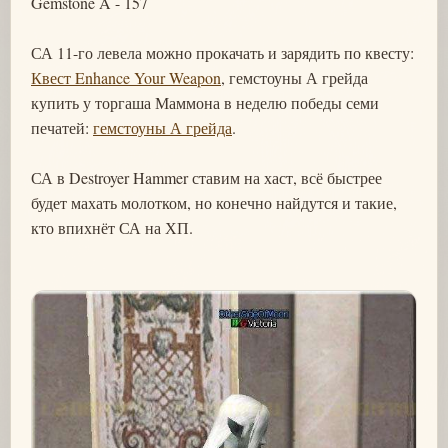
Gemstone A - 157
СА 11-го левела можно прокачать и зарядить по квесту:
Квест Enhance Your Weapon
, гемстоуны А грейда
купить у торгаша Маммона в неделю победы семи
печатей:
гемстоуны А грейда
.
СА в Destroyer Hammer ставим на хаст, всё быстрее
будет махать молотком, но конечно найдутся и такие,
кто впихнёт СА на ХП.