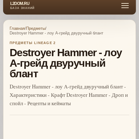
L2DOM.RU
БАЗА ЗНАНИЙ
Главная
/
Предметы
/
Destroyer Hammer - лоу А-грейд двуручный блант
ПРЕДМЕТЫ LINEAGE 2
Destroyer Hammer - лоу
А-грейд двуручный
блант
Destroyer Hammer - лоу А-грейд двуручный блант -
Характеристики - Крафт Destroyer Hammer - Дроп и
спойл - Рецепты и кейматы