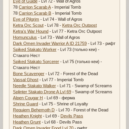
Eye of Guide
- Lvl 72 - Wall of Agros
78
Carrion Scarab A
- Imperial Tomb
78
Carrion Scarab B
- Imperial Tomb
Eye of Pilgrim
- Lvl 74 - Wall of Agros
Ketra Orc Scout
- Lvl 78 -
Ketra Orc Outpost
Ketra's War Hound
- Lvl 77 - Ketra Orc Outpost
Homunculus
- Lvl 73 - Wall of Agros
Dark Omen Invader Warrior A ID 21759
- Lvl 73 - рифт
Spiked Stakato Worker
- Lvl 73 (только кеи) -
Стакато Нест
Spiked Stakato Sorcerer
- Lvl 75 (только кеи) -
Стакато Нест
Bone Scavenger
- Lvl 72 - Forest of the Dead
Vassal Ghost
- Lvl 77 - Imperial Tomb
Needle Stakato Walker
- Lvl 71 - Swamp of Screams
Splinter Stakato Drone A Lvl 69
- Swamp of Screams
Alpen Cougar H
- Lvl 69 - ферма
Shrine Guard
- Lvl 75 - Shrine of Loyalty
Requiem Behemoth D
- Lvl 70 - Forest of the Dead
Heathen Knight
- Lvl 69 -
Devils Pass
Heathen Grunt
- Lvl 68 - Devils Pass
Dark Omen Invader Food Lvl 70
- рифт