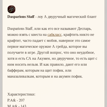
Dasparions Staff
- лоу А двуручный магический блант
Dasparions Staff, или как его все называют Деспарь,
можно взять с квеста на
сабкласс
, крафтить никто не
крафтит, часто падает с мобов, наверное это самое
первое магическое оружие А грейда, которое вы
получаете в игре. Другой вопрос, что оно неудобное,
хотя и есть СА на Акумен, но двуручное, то есть щит с
ним носить нельзя. И как правило, дают его или
бафферам, которым на щит пофик, или
маназаливалкам, которым и на акумен пофик.
Характеристики:
P.Atk - 207
M.Atk - 143