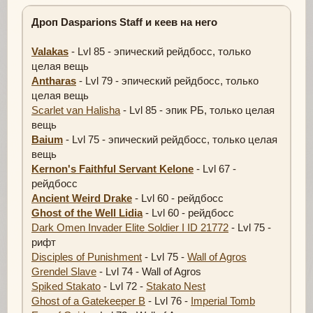
Дроп Dasparions Staff и кеев на него
Valakas
- Lvl 85 - эпический рейдбосс, только
целая вещь
Antharas
- Lvl 79 - эпический рейдбосс, только
целая вещь
Scarlet van Halisha
- Lvl 85 - эпик РБ, только целая
вещь
Baium
- Lvl 75 - эпический рейдбосс, только целая
вещь
Kernon's Faithful Servant Kelone
- Lvl 67 -
рейдбосс
Ancient Weird Drake
- Lvl 60 - рейдбосс
Ghost of the Well Lidia
- Lvl 60 - рейдбосс
Dark Omen Invader Elite Soldier I ID 21772
- Lvl 75 -
рифт
Disciples of Punishment
- Lvl 75 -
Wall of Agros
Grendel Slave
- Lvl 74 - Wall of Agros
Spiked Stakato
- Lvl 72 -
Stakato Nest
Ghost of a Gatekeeper B
- Lvl 76 -
Imperial Tomb