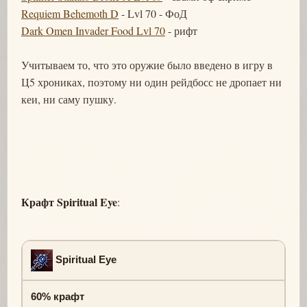
Requiem Behemoth D
- Lvl 70 - ФоД
Dark Omen Invader Food Lvl 70
- рифт
Учитываем то, что это оружие было введено в игру в
Ц5 хрониках, поэтому ни один рейдбосс не дропает ни
кеи, ни саму пушку.
Крафт Spiritual Eye
:
Spiritual Eye
60% крафт