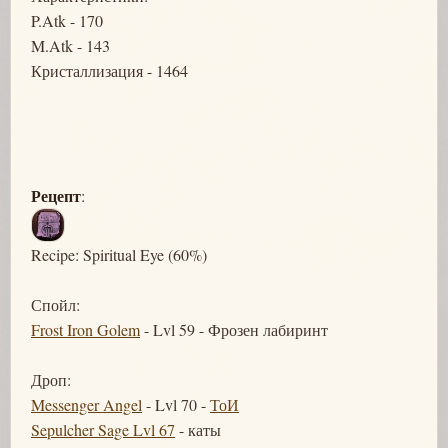
P.Atk - 170
M.Atk - 143
Кристаллизация - 1464
Рецепт
:
Recipe: Spiritual Eye (60%)
Спойл:
Frost Iron Golem
- Lvl 59 - Фрозен лабиринт
Дроп:
Messenger Angel
- Lvl 70 -
ТоИ
Sepulcher Sage Lvl 67
- каты