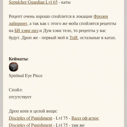
Sepulcher Guardian Lvl 65
- каты
Рецепт очень хорошо спойлится в локации
Фрозен
лабиринт
, а так как с этого же моба спойлятся рецепты
на
БВ хэви низ
и Дум хэви тело, то рецепты у вас
будут. Дроп же - первый моб в
ТоИ
, остальные в катах.
Кейматы
:
Spiritual Eye Piece
Спойл:
отсутствует
Дроп кеев и целой вещи:
Disciples of Punishment
- Lvl 75 -
Валл оф агрос
Disciples of Punishment
- Lvl 75 - там же