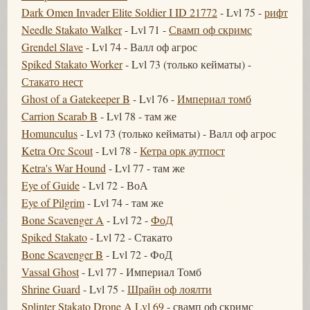
Dark Omen Invader Elite Soldier I ID 21772
- Lvl 75 -
рифт
Needle Stakato Walker
- Lvl 71 -
Свамп оф скримс
Grendel Slave
- Lvl 74 - Валл оф агрос
Spiked Stakato Worker
- Lvl 73 (только кейматы) -
Стакато нест
Ghost of a Gatekeeper B
- Lvl 76 -
Империал томб
Carrion Scarab B
- Lvl 78 - там же
Homunculus
- Lvl 73 (только кейматы) - Валл оф агрос
Ketra Orc Scout
- Lvl 78 -
Кетра орк аутпост
Ketra's War Hound
- Lvl 77 - там же
Eye of Guide
- Lvl 72 - ВоА
Eye of Pilgrim
- Lvl 74 - там же
Bone Scavenger A
- Lvl 72 -
ФоД
Spiked Stakato
- Lvl 72 - Стакато
Bone Scavenger B
- Lvl 72 - ФоД
Vassal Ghost
- Lvl 77 - Империал Томб
Shrine Guard
- Lvl 75 -
Шрайн оф лоялти
Splinter Stakato Drone A Lvl 69
- свамп оф скримс