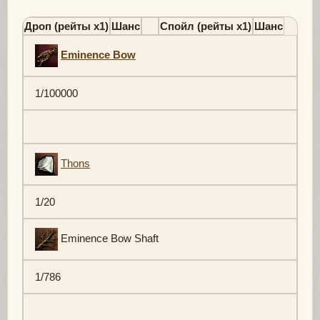
Дроп (рейты х1)
Шанс
Спойл (рейты х1)
Шанс
Eminence Bow
1/100000
Thons
1/20
Eminence Bow Shaft
1/786