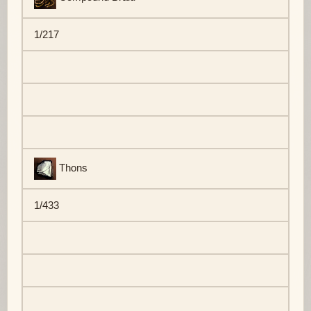
1/217
Thons
1/433