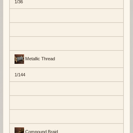
1/36
Metallic Thread
1/144
Compound Braid