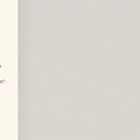
к
er".