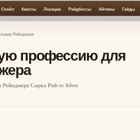
Спойл
Квесты
Локации
Рейдбоссы
Айтемы
Гайды
ильвер Рейнджера
рую профессию для
жера
Рейнджера Сырка Path to Silver