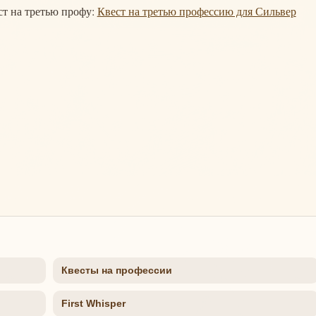
ст на третью профу:
Квест на третью профессию для Сильвер
Квесты на профессии
First Whisper