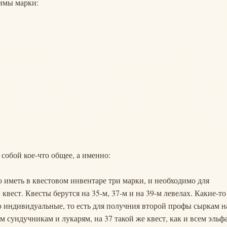
димы марки:
обой кое-что общее, а именно:
 иметь в квестовом инвентаре три марки, и необходимо для
ест. Квесты берутся на 35-м, 37-м и на 39-м левелах. Какие-то
то индивидуальные, то есть для получния второй профы сыркам н
ем сундучникам и лукарям, на 37 такой же квест, как и всем эльф