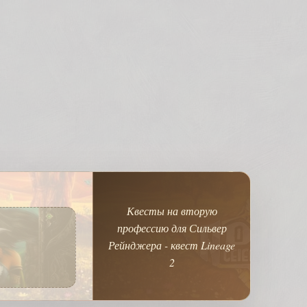
Квесты на вторую
профессию для Сильвер
Рейнджера - квест Lineage
2