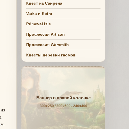
Квест на Сайрена
Varka и Ketra
Primeval Isle
Профессия Artisan
Профессия Warsmith
Квесты деревни гномов
Баннер в правой колонке
300x250 / 300x600 / 240x400
 из
а
ам,